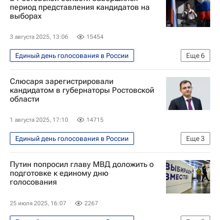
Ольга Ефимова
Татьяна Яковлева
период представления кандидатов на
выборах
Единая Россия
КПРФ
Яблоко
3 августа 2025, 13:06
15454
Единый день голосования в России
Еще
6
Политика
Ростовская область
Слюсаря зарегистрировали
Юрий Слюсарь
Единая Россия
кандидатом в губернаторы Ростовской
области
КПРФ
ЛДПР
1 августа 2025, 17:10
14715
Единый день голосования в России
Еще
3
Ростовская область
Юрий Слюсарь
Путин попросил главу МВД доложить о
Общество
подготовке к единому дню
голосования
25 июля 2025, 16:07
2267