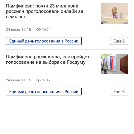
Памфилова: почти 23 миллиона
Элла Памфилова
Владимир Путин
россиян проголосовали онлайн за
семь лет
Госдума РФ
24 июня, 12:10
1594
Единый день голосования в России
Еще
6
Политика
Россия
Памфилова рассказала, как пройдет
Элла Памфилова
Владимир Путин
голосование на выборах в Госдуму
Госдума РФ
Московская городская дума
24 июня, 11:15
2617
Единый день голосования в России
Еще
6
Россия
Элла Памфилова
Выборы в Государственную думу
Владимир Путин
Госдума РФ
Политика