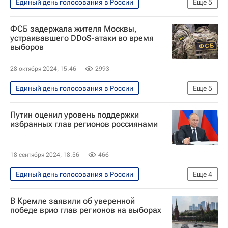
Единый день голосования в России
Еще
5
Политика
Владимир Путин
ФСБ задержала жителя Москвы,
Россия
Общество
устраивавшего DDoS-атаки во время
выборов
Владимир Колокольцев
28 октября 2024, 15:46
2993
Единый день голосования в России
Еще
5
Москва
Путин оценил уровень поддержки
Московская область (Подмосковье)
избранных глав регионов россиянами
Федеральная служба безопасности РФ (ФСБ России)
Происшествия
Россия
18 сентября 2024, 18:56
466
Единый день голосования в России
Еще
4
Политика
Россия
В Кремле заявили об уверенной
Владимир Путин
победе врио глав регионов на выборах
Выборы в России — 2024