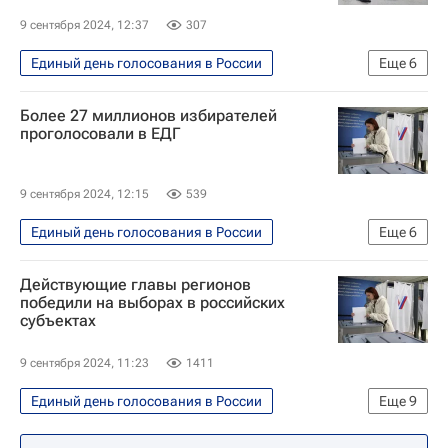
9 сентября 2024, 12:37
307
Единый день голосования в России
Еще
6
Политика
Россия
Более 27 миллионов избирателей
Дмитрий Песков
Единая Россия
проголосовали в ЕДГ
Госдума РФ
Выборы в России — 2024
9 сентября 2024, 12:15
539
Единый день голосования в России
Еще
6
Политика
Россия
Действующие главы регионов
Элла Памфилова
Госдума РФ
победили на выборах в российских
субъектах
Выборы в России — 2024
ЦИК РФ
9 сентября 2024, 11:23
1411
Единый день голосования в России
Еще
9
Политика
Санкт-Петербург