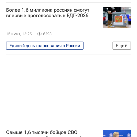
Выборы в Государственную думу
Более 1,6 миллиона россиян смогут
Политика
Элла Памфилова
впервые проголосовать в ЕДГ-2026
ЦИК РФ
Совет Федерации РФ
Россия
15 июня, 12:25
6298
Единый день голосования в России
Еще
6
Выборы в Государственную думу
Россия
Политика
Элла Памфилова
Совет Федерации РФ
Госдума РФ
Свыше 1,6 тысячи бойцов СВО