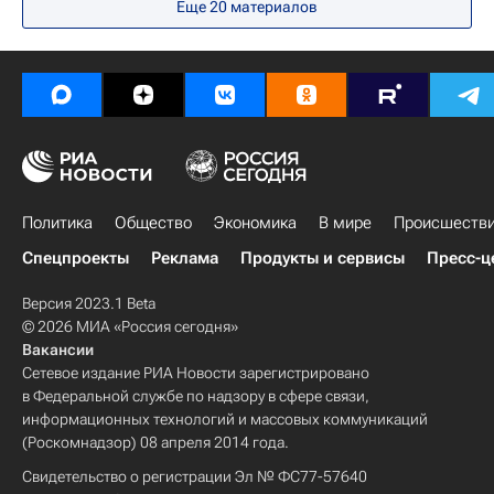
Еще
20
материалов
Россия
Абакан
Дмитрий Миляев
Игорь Бабушкин
Госдума РФ
Единая Россия
Александр Беглов
Политика
Общество
Экономика
В мире
Происшеств
Спецпроекты
Реклама
Продукты и сервисы
Пресс-ц
Версия 2023.1 Beta
© 2026 МИА «Россия сегодня»
Вакансии
Сетевое издание РИА Новости зарегистрировано
в Федеральной службе по надзору в сфере связи,
информационных технологий и массовых коммуникаций
(Роскомнадзор) 08 апреля 2014 года.
Свидетельство о регистрации Эл № ФС77-57640