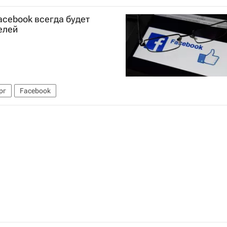
ического оружия
acebook всегда будет
елей
рг
Facebook