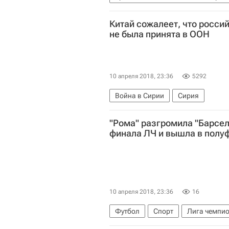
Китай сожалеет, что росси
не была принята в ООН
10 апреля 2018, 23:36
5292
Война в Сирии
Сирия
"Рома" разгромила "Барсел
финала ЛЧ и вышла в полу
10 апреля 2018, 23:36
16
Футбол
Спорт
Лига чемпи
Даниэле Де Росси
Костас Ман