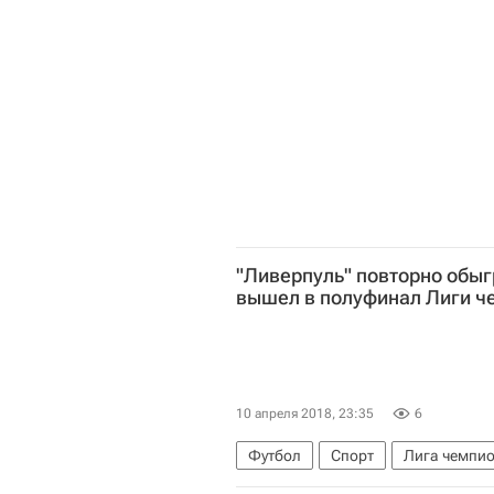
"Ливерпуль" повторно обыг
вышел в полуфинал Лиги ч
10 апреля 2018, 23:35
6
Футбол
Спорт
Лига чемпи
Габриэль Жезус
Мохамед Сал