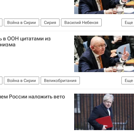
Война в Сирии
Сирия
Василий Небензя
Еще
ь в ООН цитатами из
инизма
Война в Сирии
Великобритания
Еще
Совет Безопасности ООН
Россия
ем России наложить вето