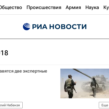
Общество
Происшествия
Армия
Наука
Ку
018
равятся две экспертные
лий Небензя
Еще