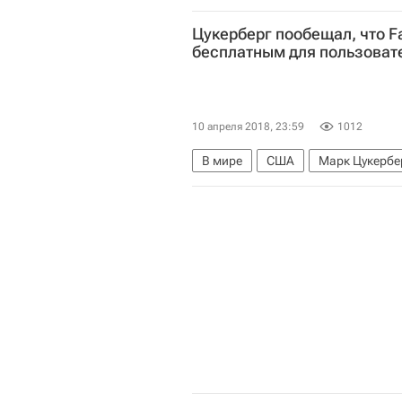
Организация по запрещению хим
Цукерберг пообещал, что F
бесплатным для пользоват
10 апреля 2018, 23:59
1012
В мире
США
Марк Цукербе