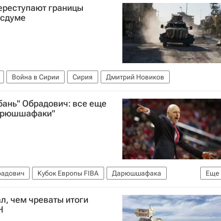
переступают границы
осдуме
Война в Сирии
Сирия
Дмитрий Новиков
бань" Обрадович: все еще
Дарюшшафаки"
радович
Кубок Европы FIBA
Дарюшшафака
Еще
л, чем чреваты итоги
Н