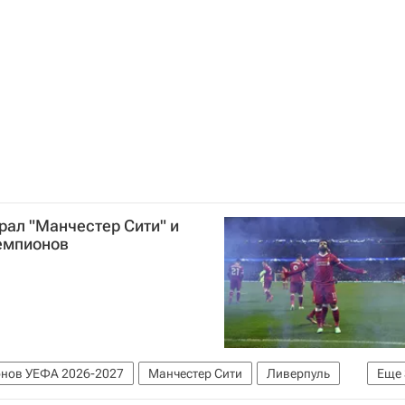
рал "Манчестер Сити" и
емпионов
онов УЕФА 2026-2027
Манчестер Сити
Ливерпуль
Еще
ах
Роберто Фирмино