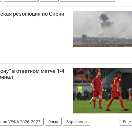
йская резолюция по Сирии
ону" в ответном матче 1/4
финал
онов УЕФА 2026-2027
Рома
Барселона
Еще
олас
Эдин Джеко