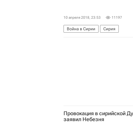
10 апреля 2018, 23:53
11197
Война в Сирии
Сирия
Провокация в сирийской Д
заявил Небезня