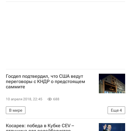
Совет Безопасности ООН
Госдеп подтвердил, что США ведут
переговоры с КНДР о предстоящем
саммите
10 апреля 2018, 22:45
688
В мире
Еще
4
Обострение ситуации на Корейском полуострове
Косарев: победа в Кубке CEV –
КНДР
США
отдушина для волейболистов