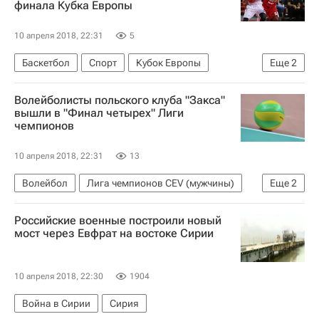
финала Кубка Европы
10 апреля 2018, 22:31
5
Баскетбол
Спорт
Кубок Европы
Еще
2
Дарюшшафака
ПБК Локомотив-Кубань
Волейболисты польского клуба "Закса"
вышли в "Финал четырех" Лиги
чемпионов
10 апреля 2018, 22:31
13
Волейбол
Лига чемпионов CEV (мужчины)
Еще
2
Фридрихсхафен
Закса
Российские военные построили новый
мост через Евфрат на востоке Сирии
10 апреля 2018, 22:30
1904
Война в Сирии
Сирия