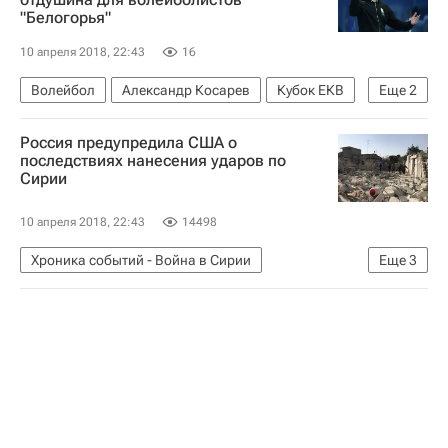
"Белогорья"
Государственный департамент США
10 апреля 2018, 22:43
16
Волейбол
Александр Косарев
Кубок ЕКВ
Еще
2
Белогорье (Белгород)
Зираат Банкасы
Россия предупредила США о
последствиях нанесения ударов по
Сирии
10 апреля 2018, 22:43
14498
Хроника событий - Война в Сирии
Еще
3
Война в Сирии
Сирия
Владимир Чижов