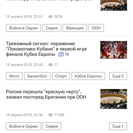
10 апреля 2018, 22:51
3878
Война в Сирии
Сирия
Франция
ООН
Тревожный сигнал: поражение
"Локомотива-Кубани" в первой игре
финала Кубка Европы
10
10 апреля 2018, 22:50
11
Фото
Баскетбол
Спорт
Кубок Европы
Еще
2
Дарюшшафака
ПБК Локомотив-Кубань
Россия перешла "красную черту",
заявил постпред Британии при ООН
10 апреля 2018, 22:46
77368
Война в Сирии
Сирия
Еще
1