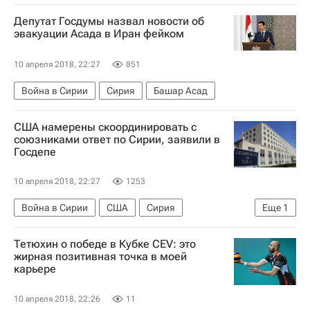
Депутат Госдумы назвал новости об
эвакуации Асада в Иран фейком
10 апреля 2018, 22:27
851
Война в Сирии
Сирия
Башар Асад
США намерены скоординировать с
союзниками ответ по Сирии, заявили в
Госдепе
10 апреля 2018, 22:27
1253
Война в Сирии
США
Сирия
Еще
1
Государственный департамент США
Тетюхин о победе в Кубке CEV: это
жирная позитивная точка в моей
карьере
10 апреля 2018, 22:26
11