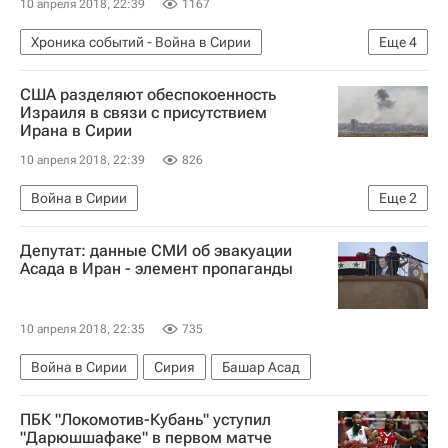
10 апреля 2018, 22:39
1167
Хроника событий - Война в Сирии
Еще
4
Война в Сирии
Дума
Хизер Науэрт
США разделяют обеспокоенность
Государственный департамент США
Израиля в связи с присутствием
Ирана в Сирии
10 апреля 2018, 22:39
826
Война в Сирии
Еще
2
Авиаудары Израиля по военным объектам в Сирии
Депутат: данные СМИ об эвакуации
Сирия
Асада в Иран - элемент пропаганды
10 апреля 2018, 22:35
735
Война в Сирии
Сирия
Башар Асад
ПБК "Локомотив-Кубань" уступил
"Дарюшшафаке" в первом матче