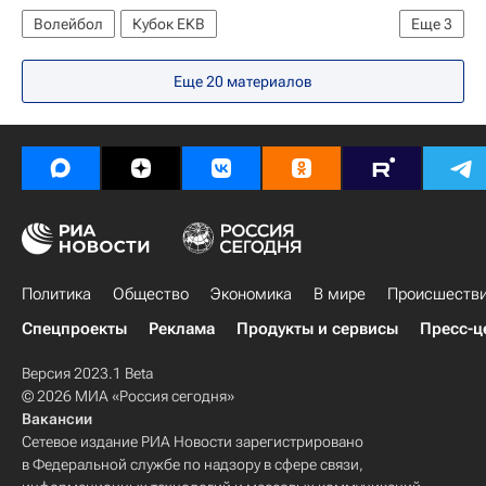
Волейбол
Кубок ЕКВ
Еще
3
Белогорье (Белгород)
Зираат Банкасы
Еще 20 материалов
Сергей Тетюхин
Политика
Общество
Экономика
В мире
Происшеств
Спецпроекты
Реклама
Продукты и сервисы
Пресс-ц
Версия 2023.1 Beta
© 2026 МИА «Россия сегодня»
Вакансии
Сетевое издание РИА Новости зарегистрировано
в Федеральной службе по надзору в сфере связи,