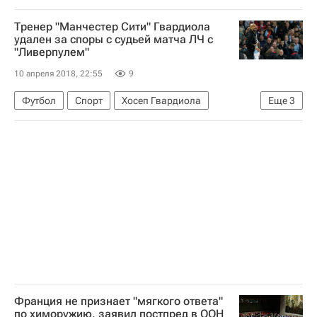
Facebook
Тренер "Манчестер Сити" Гвардиола
удален за споры с судьей матча ЛЧ с
"Ливерпулем"
10 апреля 2018, 22:55
9
Футбол
Спорт
Хосеп Гвардиола
Еще
3
Лига чемпионов УЕФА 2026-2027
Манчестер Сити
Ливерпуль
Франция не признает "мягкого ответа"
по химоружию, заявил постпред в ООН