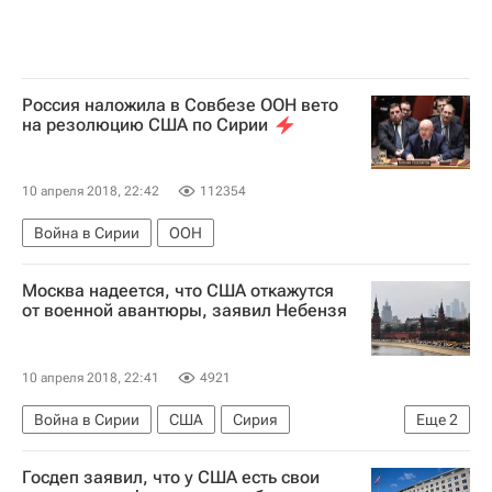
Россия наложила в Совбезе ООН вето
на резолюцию США по Сирии‍
10 апреля 2018, 22:42
112354
Война в Сирии
ООН
Москва надеется, что США откажутся
от военной авантюры, заявил Небензя
10 апреля 2018, 22:41
4921
Война в Сирии
США
Сирия
Еще
2
Василий Небензя
Россия
Госдеп заявил, что у США есть свои