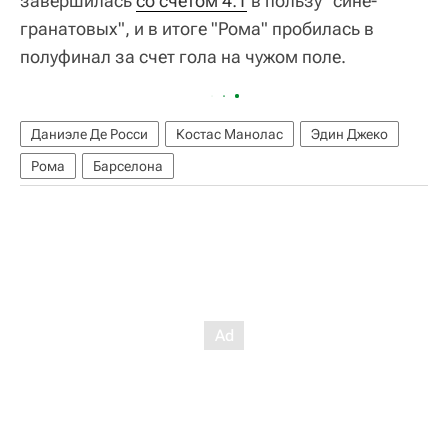
завершилась
со счетом 4:1
в пользу "сине-
гранатовых", и в итоге "Рома" пробилась в
полуфинал за счет гола на чужом поле.
Даниэле Де Росси
Костас Манолас
Эдин Джеко
Рома
Барселона