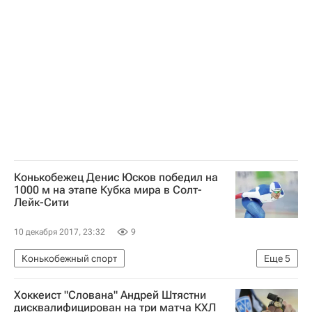
Конькобежец Денис Юсков победил на
1000 м на этапе Кубка мира в Солт-
Лейк-Сити
10 декабря 2017, 23:32
9
Конькобежный спорт
Еще
5
Кубок мира по конькобежному спорту
Россия
Хоккеист "Слована" Андрей Штястни
Денис Юсков
Кун Вервей
дисквалифицирован на три матча КХЛ