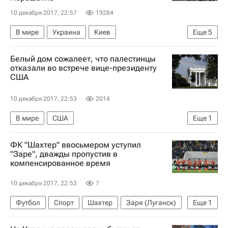
10 декабря 2017, 22:57
19284
В мире
Украина
Киев
Еще
5
Михаил Саакашвили
Юрий Луценко
Белый дом сожалеет, что палестинцы
Сергей Курченко
"Движение новых сил"
отказали во встрече вице-президенту
США
Уголовное дело против Саакашвили на Украине
10 декабря 2017, 22:53
2014
В мире
США
Еще
1
Признание США Иерусалима столицей Израиля
ФК "Шахтер" ввосьмером уступил
"Заре", дважды пропустив в
компенсированное время
10 декабря 2017, 22:53
7
Футбол
Спорт
Шахтер
Заря (Луганск)
Еще
1
Чемпионат Украины по футболу