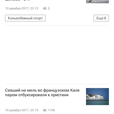
Вишванатан Ананд
Левон Аронян
Сергей Карякин
10 декабря 2017, 23:12
3
Конькобежный спорт
Еще
8
Кубок мира по конькобежному спорту
Россия (жен.)
Александра Качуркина
Ангелина Голикова
Бриттани Боу
Нао Кодайра
Ольга Фаткулина
Екатерина Шихова
Севший на мель во французском Кале
паром отбуксировали к пристани
10 декабря 2017, 23:10
1106