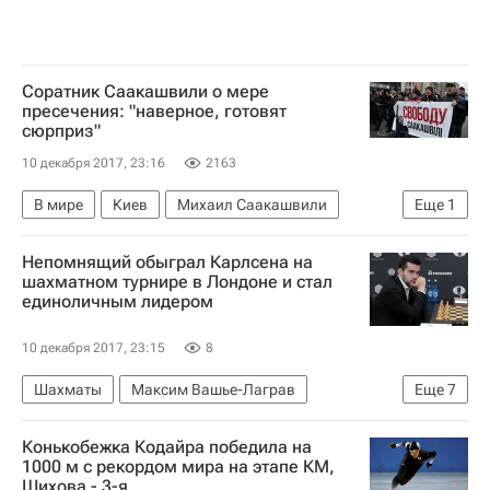
Соратник Саакашвили о мере
пресечения: "наверное, готовят
сюрприз"
10 декабря 2017, 23:16
2163
В мире
Киев
Михаил Саакашвили
Еще
1
Уголовное дело против Саакашвили на Украине
Непомнящий обыграл Карлсена на
шахматном турнире в Лондоне и стал
единоличным лидером
10 декабря 2017, 23:15
8
Шахматы
Максим Вашье-Лаграв
Еще
7
Фабиано Каруана
Магнус Карлсен
Конькобежка Кодайра победила на
Хикару Накамура
Ян Непомнящий
1000 м с рекордом мира на этапе КМ,
Шихова - 3-я