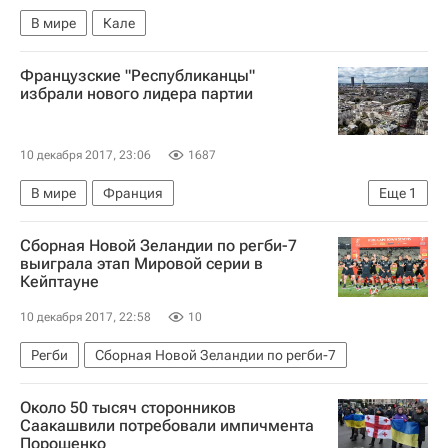
В мире
Кале
Французские "Республиканцы"
избрали нового лидера партии
10 декабря 2017, 23:06
1687
В мире
Франция
Еще
1
Французская партия "Республиканцы" (Les Républicains)
Сборная Новой Зеландии по регби-7
выиграла этап Мировой серии в
Кейптауне
10 декабря 2017, 22:58
10
Регби
Сборная Новой Зеландии по регби-7
Около 50 тысяч сторонников
Саакашвили потребовали импичмента
Порошенко