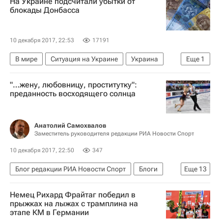
На Украине подсчитали убытки от
блокады Донбасса
10 декабря 2017, 22:53
17191
В мире
Ситуация на Украине
Украина
Еще
1
Нацбанк Украины
"…жену, любовницу, проститутку":
преданность восходящего солнца
Анатолий Самохвалов
Заместитель руководителя редакции РИА Новости Спорт
10 декабря 2017, 22:50
347
Блог редакции РИА Новости Спорт
Блоги
Еще
13
Фигурное катание
Спорт
Немец Рихард Фрайтаг победил в
Этери Тутберидзе
прыжках на лыжах с трамплина на
этапе КМ в Германии
Финал Гран-при по фигурному катанию сезона-2017/2018, Нагоя, 7-10 декабря