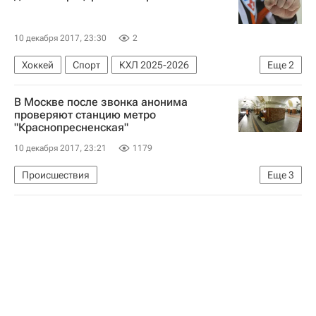
Павел Кулижников
10 декабря 2017, 23:30
2
Хоккей
Спорт
КХЛ 2025-2026
Еще
2
Слован (Братислава)
Андрей Штястны
В Москве после звонка анонима
проверяют станцию метро
"Краснопресненская"
10 декабря 2017, 23:21
1179
Происшествия
Еще
3
Массовые звонки о "минировании" зданий в России
Москва
Московский метрополитен