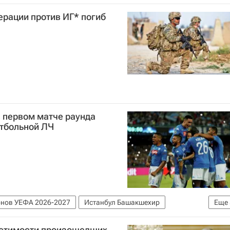
ерации против ИГ* погиб
в первом матче раунда
тбольной ЛЧ
онов УЕФА 2026-2027
Истанбул Башакшехир
Еще
Жоржиньо
Дрис Мертенс
устимости произошедших