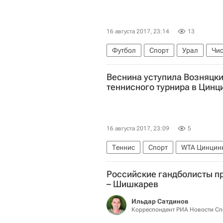
16 августа 2017, 23:14
13
Футбол
Спорт
Урал
Чис
Веснина уступила Возняцки
теннисного турнира в Цинц
16 августа 2017, 23:09
5
Теннис
Спорт
WTA Цинцин
Российские гандболисты п
– Шишкарев
Ильдар Сатдинов
Корреспондент РИА Новости Сп