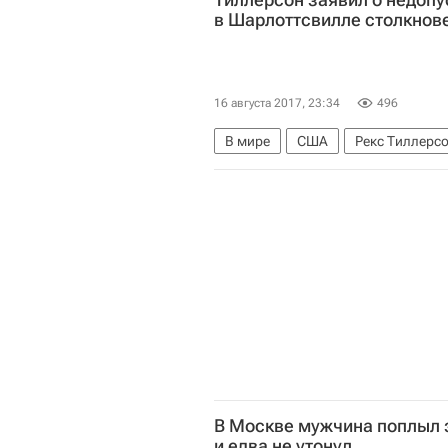
в Шарлоттсвилле столкнов
16 августа 2017, 23:34
496
В мире
США
Рекс Тиллерс
В Москве мужчина поплыл 
и едва не утонул