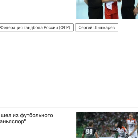
Федерация гандбола России (ФГР)
Сергей Шишкарев
ешел из футбольного
ланьяспор"