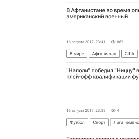
В Афганистане во время оп
американский военный
16 августа 2017, 23:41
869
В мире
Афганистан
США
"Наполи" победил "Ниццу" 
плей-офф квалификации фу
16 августа 2017, 23:38
4
Футбол
Спорт
Лига чемпи
Севилья
Наполи
Ницца
Тиллерсон заявил о недоп