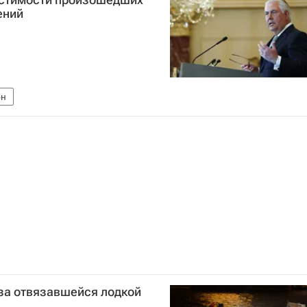
ений
он
за отвязавшейся лодкой