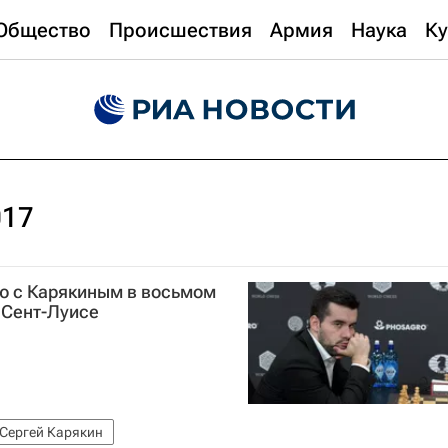
Общество
Происшествия
Армия
Наука
Ку
017
ю с Карякиным в восьмом
 Сент-Луисе
Сергей Карякин