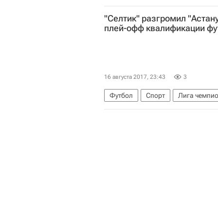
"Селтик" разгромил "Астан
плей-офф квалификации фу
16 августа 2017, 23:43
3
Футбол
Спорт
Лига чемпи
Селтик
Игорь Шитов
Скотт