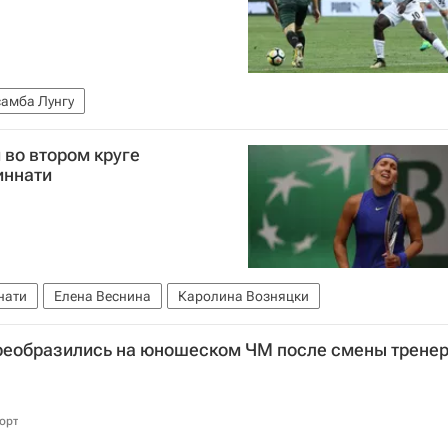
амба Лунгу
 во втором круге
иннати
нати
Елена Веснина
Каролина Возняцки
реобразились на юношеском ЧМ после смены трене
орт