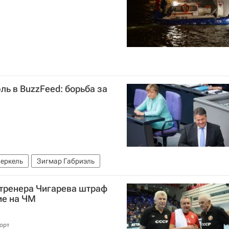
ль в BuzzFeed: борьба за
еркель
Зигмар Габриэль
 тренера Чигарева штраф
ие на ЧМ
орт