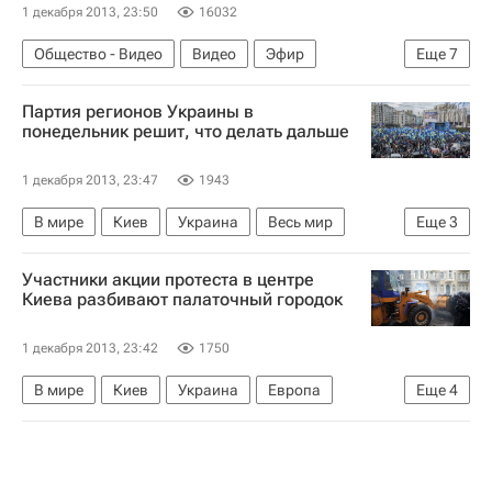
1 декабря 2013, 23:50
16032
Общество - Видео
Видео
Эфир
Еще
7
Общество
В мире
Киев
Европа
Партия регионов Украины в
Украина
Весь мир
"Евромайдан" в Киеве
понедельник решит, что делать дальше
1 декабря 2013, 23:47
1943
В мире
Киев
Украина
Весь мир
Еще
3
Европа
Партия регионов (Украина)
Участники акции протеста в центре
"Евромайдан" в Киеве
Киева разбивают палаточный городок
1 декабря 2013, 23:42
1750
В мире
Киев
Украина
Европа
Еще
4
Весь мир
Арсений Яценюк
Административный суд г. Киева
"Евромайдан" в Киеве