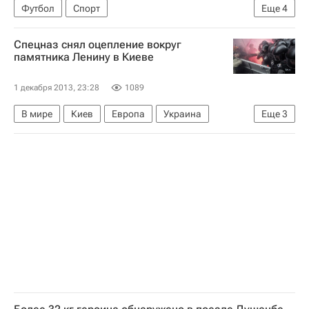
Юта
Южный ФО
Олимпийские игры
Футбол
Спорт
Еще
4
Россия
Серия А 2026-2027 (Чемпионат Италии по футболу)
Спецназ снял оцепление вокруг
Ювентус
Удинезе
Фернандо Льоренте
памятника Ленину в Киеве
1 декабря 2013, 23:28
1089
В мире
Киев
Европа
Украина
Еще
3
Весь мир
"Евромайдан" в Киеве
Разрушение памятников Ленину на Украине