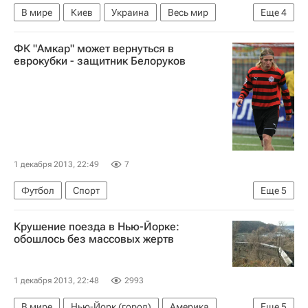
Ангела Меркель
Партия регионов (Украина)
В мире
Киев
Украина
Весь мир
Еще
4
Кабинет министров Украины
Европа
Виталий Кличко
ФК "Амкар" может вернуться в
Донецкая областная администрация
Украинский Демократический Альянс за Реформы (УДАР)
еврокубки - защитник Белоруков
"Евромайдан" в Киеве
1 декабря 2013, 22:49
7
Футбол
Спорт
Еще
5
Мультимедийный спортивный пакет
Крушение поезда в Нью-Йорке:
РПЛ 2026-2027 (Чемпионат России по футболу)
обошлось без массовых жертв
Лига Европы УЕФА 2026-2027
Амкар
Дмитрий Белоруков
1 декабря 2013, 22:48
2993
В мире
Нью-Йорк (город)
Америка
Еще
5