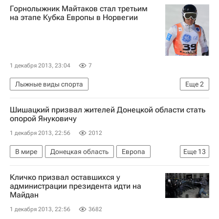
Горнолыжник Майтаков стал третьим
"Евромайдан" в Киеве
на этапе Кубка Европы в Норвегии
Разрушение памятников Ленину на Украине
1 декабря 2013, 23:04
7
Лыжные виды спорта
Еще
2
Кубок Европы по горнолыжному спорту
Шишацкий призвал жителей Донецкой области стать
Александр Хорошилов
опорой Януковичу
1 декабря 2013, 22:56
2012
В мире
Донецкая область
Европа
Еще
13
Киев
Украина
Весь мир
Кличко призвал оставшихся у
Анатолий Сердюков
Даля Грибаускайте
администрации президента идти на
Майдан
Андрей Шишацкий
Дэвид Кэмерон
1 декабря 2013, 22:56
3682
Виктор Янукович
Виталий Захарченко