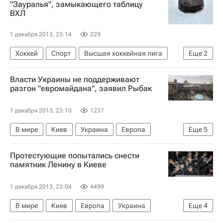
"Зауралья", замыкающего таблицу
ВХЛ
Россия
1 декабря 2013, 23:14
229
Хоккей
Спорт
Высшая хоккейная лига
Еще
2
Ижсталь (Ижевск)
Зауралье (Курган)
Власти Украины не поддерживают
разгон "евромайдана", заявил Рыбак
1 декабря 2013, 23:10
1237
В мире
Киев
Украина
Европа
Еще
5
Весь мир
Владимир Рыбак
Протестующие попытались снести
Виктор Янукович
Верховная Рада Украины
памятник Ленину в Киеве
"Евромайдан" в Киеве
1 декабря 2013, 23:04
4499
В мире
Киев
Европа
Украина
Еще
4
Весь мир
МВД Украины