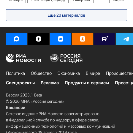
Весь мир
Северная Америка
Еще 20 материалов
Нью-Йорк (штат)
США
Крушение поезда в Нью-Йорке
Политика
Общество
Экономика
В мире
Происшеств
Спецпроекты
Реклама
Продукты и сервисы
Пресс-ц
Версия 2023.1 Beta
© 2026 МИА «Россия сегодня»
Вакансии
Сетевое издание РИА Новости зарегистрировано
в Федеральной службе по надзору в сфере связи,
информационных технологий и массовых коммуникаций
(Роскомнадзор) 08 апреля 2014 года.