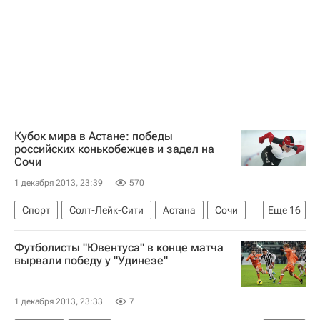
Кубок мира в Астане: победы
российских конькобежцев и задел на
Сочи
1 декабря 2013, 23:39
570
Спорт
Солт-Лейк-Сити
Астана
Сочи
Еще
16
Берлин (город)
США
Южная Корея
Футболисты "Ювентуса" в конце матча
Америка
Берлин (земля)
Казахстан
вырвали победу у "Удинезе"
Германия
Краснодарский край
Азия
Северная Америка
Весь мир
Европа
1 декабря 2013, 23:33
7