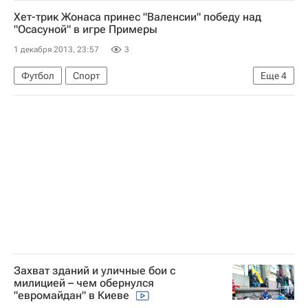
Весь мир
МВД Украины
Хет-трик Жонаса принес "Валенсии" победу над
"Евромайдан" в Киеве
"Осасуной" в игре Примеры
1 декабря 2013, 23:57
3
Футбол
Спорт
Еще
4
Чемпионат Испании по футболу
Осасуна
Валенсия
Жонас
Захват зданий и уличные бои с
милицией – чем обернулся
"евромайдан" в Киеве