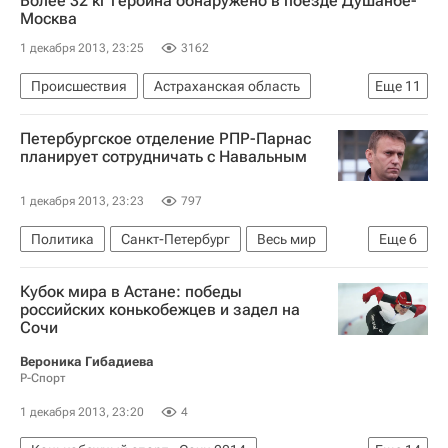
Более 32 кг героина обнаружено в поезде Душанбе-
Москва
1 декабря 2013, 23:25
3162
Происшествия
Астраханская область
Еще
11
Душанбе
Республика Калмыкия
Москва
Петербургское отделение РПР-Парнас
Центральный ФО
Таджикистан
Азия
планирует сотрудничать с Навальным
Весь мир
Европа
Южный ФО
1 декабря 2013, 23:23
797
Федеральная служба безопасности РФ (ФСБ России)
Политика
Санкт-Петербург
Весь мир
Еще
6
Россия
Европа
Северо-Западный ФО
Кубок мира в Астане: победы
Алексей Навальный*
российских конькобежцев и задел на
Сочи
Республиканская партия России
Вероника Гибадиева
Народный альянс
Россия
Р-Спорт
1 декабря 2013, 23:20
4