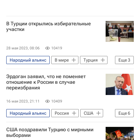
В Турции открылись избирательные
участки
28 мая 2023, 08:06
10419
Народный альянс
В мире
Турция
Еще
3
Реджеп Тайип Эрдоган
Эрдоган заявил, что не поменяет
Кемаль Кылычдароглу
отношение к России в случае
переизбрания
Президентские выборы в Турции
16 мая 2023, 21:11
10409
Народный альянс
Россия
США
Еще
6
Турция
Реджеп Тайип Эрдоган
США поздравили Турцию с мирными
В мире
Кемаль Кылычдароглу
выборами