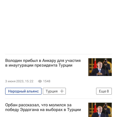
Кемаль Кылычдароглу
Президентские выборы в Турции
Володин прибыл в Анкару для участия
в инаугурации президента Турции
3 июня 2023, 15:22
1548
Народный альянс
Турция
Еще
8
Реджеп Тайип Эрдоган
Орбан рассказал, что молился за
Вячеслав Володин
Россия
победу Эрдогана на выборах в Турции
Анкара (провинция)
Владимир Путин