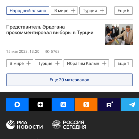
Народный альянс
В мире
Турция
Еще
6
Георг Линк
Представитель Эрдогана
Михаэль Георг Линк (Директор Бюро ОБСЕ по демократическим институтам и правам человека (БДИПЧ))
прокомментировал выборы в Турции
Кемаль Кылычдароглу
ОБСЕ
Президентские выборы в Турции
15 мая 2023, 13:20
5763
Реджеп Тайип Эрдоган
В мире
Турция
Ибрагим Калын
Еще
1
Президентские выборы в Турции
Еще
20
материалов