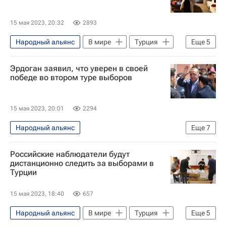
Дмитрий Песков
Президентские выборы в Турции
15 мая 2023, 20:32
2893
Народный альянс
В мире
Турция
Еще
5
США
Кемаль Кылычдароглу
Эрдоган заявил, что уверен в своей
Реджеп Тайип Эрдоган
Джон Кирби
победе во втором туре выборов
Президентские выборы в Турции
15 мая 2023, 20:01
2294
Народный альянс
Еще
7
Президентские выборы в Турции
Российские наблюдатели будут
Турция
Реджеп Тайип Эрдоган
дистанционно следить за выборами в
Турции
В мире
Кемаль Кылычдароглу
Рабочая партия Курдистана
15 мая 2023, 18:40
657
Фетхуллах Гюлен
Народный альянс
В мире
Турция
Еще
5