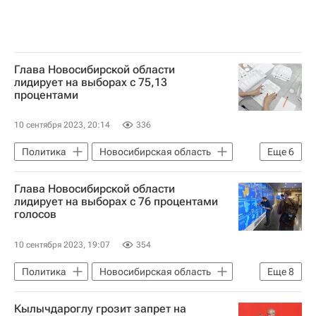
Глава Новосибирской области
лидирует на выборах с 75,13
процентами
10 сентября 2023, 20:14
336
Политика
Новосибирская область
Еще
6
Вологда
Андрей Травников
Глава Новосибирской области
Дмитрий Савельев
Единая Россия
лидирует на выборах с 76 процентами
голосов
ЛДПР
КПРФ
10 сентября 2023, 19:07
354
Политика
Новосибирская область
Еще
8
Андрей Травников
ЦИК РФ
Кылычдароглу грозит запрет на
Единая Россия
КПРФ