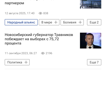
партнером
12 августа 2025, 17:40
838
Народный альянс
В мире
Боливия
Еще
2
Россия
Новосибирский губернатор Травников
Государственная корпорация по атомной энергии "Росатом"
побеждает на выборах с 75,72
процента
11 сентября 2023, 06:27
2196
Политика
Еще
7
Единый день голосования в России — 2023
Новосибирская область
Андрей Травников
Дмитрий Савельев
Единая Россия
ЛДПР
КПРФ