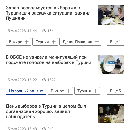
Россия
Запад воспользуется выборами в
Максим Григорьев (директор Фонда исследований проблем демократии)
Турции для раскачки ситуации, заявил
Пушилин
Реджеп Тайип Эрдоган
Кемаль Кылычдароглу
15 мая 2023, 17:44
1341
Президентские выборы в Турции
В мире
Турция
Денис Пушилин
Еще
1
Президентские выборы в Турции
В ОБСЕ не увидели манипуляций при
подсчете голосов на выборах в Турции
15 мая 2023, 16:22
1622
Народный альянс
В мире
Турция
Еще
5
Георг Линк
День выборов в Турции в целом был
Михаэль Георг Линк (Директор Бюро ОБСЕ по демократическим институтам и правам человека (БДИПЧ))
организован хорошо, заявил
наблюдатель
Кемаль Кылычдароглу
ОБСЕ
Президентские выборы в Турции
15 мая 2023, 15:48
343