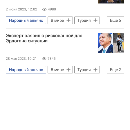
Госдума РФ
2 июня 2023, 12:02
4980
Президентские выборы в Турции
Народный альянс
В мире
Турция
Еще
6
В мире
Венгрия
Европа
Виктор Орбан
Эксперт заявил о рискованной для
Джордж Сорос
Эрдогана ситуации
Президентские выборы в Турции
Реджеп Тайип Эрдоган
28 мая 2023, 10:21
7845
Народный альянс
В мире
Турция
Еще
2
Кемаль Кылычдароглу
Президентские выборы в Турции