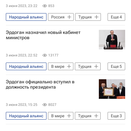
3 июня 2023, 23:22
853
Народный альянс
Россия
Турция
Еще
4
Реджеп Тайип Эрдоган
Эрдоган назначил новый кабинет
Вячеслав Володин
министров
Леонид Слуцкий (политик)
Госдума РФ
3 июня 2023, 22:52
13177
Народный альянс
В мире
Турция
Еще
5
Стамбул
Реджеп Тайип Эрдоган
Эрдоган официально вступил в
Хакан Фидан
Мехмет Шимшек
должность президента
Президентские выборы в Турции
3 июня 2023, 15:25
8027
Народный альянс
В мире
Турция
Еще
3
Реджеп Тайип Эрдоган