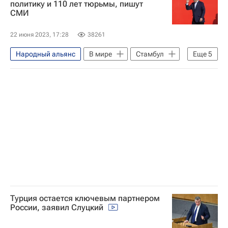
политику и 110 лет тюрьмы, пишут
СМИ
Единый день голосования в России — 2023
Вологда
ЛДПР
22 июня 2023, 17:28
38261
Дмитрий Савельев
Народный альянс
В мире
Стамбул
Еще
5
Кемаль Кылычдароглу
Реджеп Тайип Эрдоган
Саддам Хусейн
Турция
Cumhuriyet
Турция остается ключевым партнером
России, заявил Слуцкий