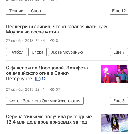
Теннис
Спорт
Еще
12
Мультимедийный спортивный пакет
Пеллегрини заявил, что отказался жать руку
Итоговый турнир года Женской теннисной ассоциации (WTA)-2013
Моуринью после матча
Итоговый турнир WTA
Елена Веснина
27 октября 2013, 22:44
8
Серена Уильямс
Ли На
Ангелика Кербер
Футбол
Спорт
Жозе Моуринью
Еще
7
Петра Квитова
Екатерина Макарова
Мануэль Пеллегрини
Агнешка Радваньская
Елена Янкович
С факелом по Дворцовой. Эстафета
АПЛ 2026-2027 (Чемпионат Англии по футболу)
олимпийского огня в Санкт-
Виктория Азаренко
Петербурге
12
Челси
Манчестер Сити
Фернандо Торрес
Матия Настасич
Джо Харт
27 октября 2013, 22:41
37
Фото - Эстафета Олимпийского огня
Еще
8
Олимпийские игры
Спорт
Фото
Серена Уильямс получила рекордные
Фото - Сочи 2014
12,4 млн долларов призовых за год
Эстафета Олимпийского огня