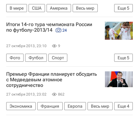
В мире
США
Америка
Весь мир
Еще
5
Северная Америка
Ангела Меркель
Итоги 14-го тура чемпионата России
Барак Обама
по футболу-2013/14
24
Агентство национальной безопасности США
27 октября 2013, 23:10
9
Скандал вокруг сбора данных о звонках в США
Фото
Футбол
Спорт
Еще
5
РПЛ 2026-2027 (Чемпионат России по футболу)
Премьер Франции планирует обсудить
Спартак Москва
Динамо Москва
Зенит
с Медведевым атомное
сотрудничество
ПФК ЦСКА
27 октября 2013, 23:02
862
Экономика
Франция
Европа
Весь мир
Еще
4
Дмитрий Медведев
Жан-Марк Эро
Международный форум "Открытые инновации"
Россия