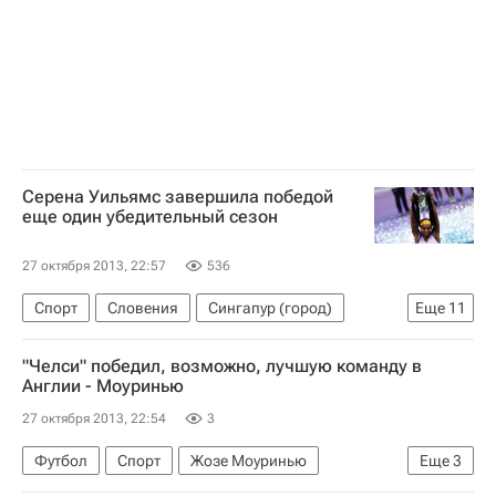
Серена Уильямс завершила победой
еще один убедительный сезон
27 октября 2013, 22:57
536
Спорт
Словения
Сингапур (город)
Еще
11
Стамбул
Китай
Польша
Италия
"Челси" победил, возможно, лучшую команду в
Европа
Турция
Азия
Англии - Моуринью
Сингапур (страна)
Весь мир
27 октября 2013, 22:54
3
Виктория Азаренко
Серена Уильямс
Футбол
Спорт
Жозе Моуринью
Еще
3
АПЛ 2026-2027 (Чемпионат Англии по футболу)