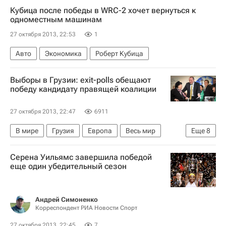
Кубица после победы в WRC-2 хочет вернуться к
Челси
Манчестер Сити
одноместным машинам
27 октября 2013, 22:53
1
Авто
Экономика
Роберт Кубица
Выборы в Грузии: exit-polls обещают
победу кандидату правящей коалиции
27 октября 2013, 22:47
6911
В мире
Грузия
Европа
Весь мир
Еще
8
Нино Бурджанадзе
Михаил Саакашвили
Серена Уильямс завершила победой
Бидзина Иванишвили
еще один убедительный сезон
Георгий Маргвелашвили
ЦИК Грузии
Грузинская мечта - Демократическая Грузия
Андрей Симоненко
Корреспондент РИА Новости Спорт
Единое национальное движение
Выборы президента Грузии
27 октября 2013, 22:45
7