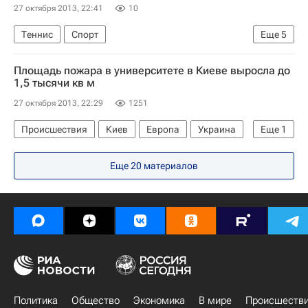
Георгий Полтавченко
27 октября 2013, 22:41
10
Санкт-Петербург. 27 октября
Теннис
Спорт
Еще
5
Зимние Олимпийские игры 2014
Итоговый турнир года Женской теннисной ассоциации (WTA)-2013
Площадь пожара в университете в Киеве выросла до
Серена Уильямс
Ли На
1,5 тысячи кв м
Виктория Азаренко
Новак Джокович
27 октября 2013, 22:29
1251
Происшествия
Киев
Европа
Украина
Еще
1
Весь мир
Еще 20 материалов
Политика
Общество
Экономика
В мире
Происшеств