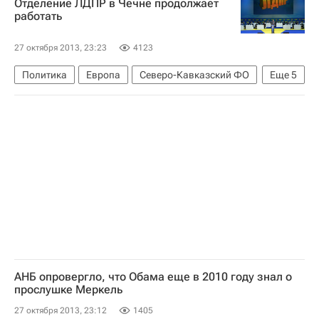
Отделение ЛДПР в Чечне продолжает
Ворскла
Ондржей Мазух
Денис Дедечко
работать
Евгений Коноплянка
27 октября 2013, 23:23
4123
Чемпионат Украины по футболу
Политика
Европа
Северо-Кавказский ФО
Еще
5
Весь мир
Владимир Жириновский
ЛДПР
Чеченская республика (Чечня)
Россия
АНБ опровергло, что Обама еще в 2010 году знал о
прослушке Меркель
27 октября 2013, 23:12
1405