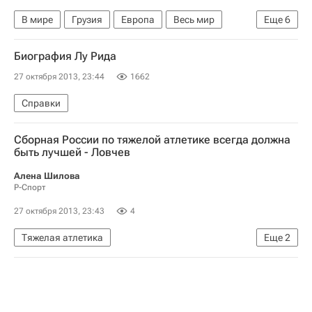
В мире
Грузия
Европа
Весь мир
Еще
6
Георгий Маргвелашвили
ЦИК Грузии
Биография Лу Рида
Единое национальное движение
27 октября 2013, 23:44
1662
Грузинская мечта - Демократическая Грузия
Справки
Международные силы содействия безопасности
Выборы президента Грузии
Сборная России по тяжелой атлетике всегда должна
быть лучшей - Ловчев
Алена Шилова
Р-Спорт
27 октября 2013, 23:43
4
Тяжелая атлетика
Еще
2
Чемпионат мира по тяжелой атлетике-2013
Чемпионат мира по тяжёлой атлетике