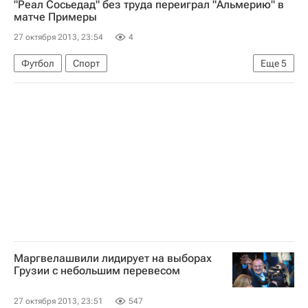
"Реал Сосьедад" без труда переиграл "Альмерию" в
матче Примеры
27 октября 2013, 23:54
4
Футбол
Спорт
Еще
5
Чемпионат Испании по футболу
Альмерия
Реал Сосьедад
Хосе Анхель
Антуан Гризманн
Маргвелашвили лидирует на выборах
Грузии с небольшим перевесом
27 октября 2013, 23:51
547