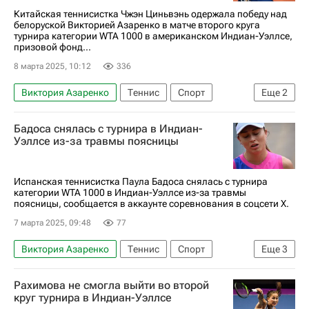
Китайская теннисистка Чжэн Циньвэнь одержала победу над
белоруской Викторией Азаренко в матче второго круга
турнира категории WTA 1000 в американском Индиан-Уэллсе,
призовой фонд...
8 марта 2025, 10:12
336
Виктория Азаренко
Теннис
Спорт
Еще
2
Индиан-Уэллс
Бадоса снялась с турнира в Индиан-
Женская теннисная ассоциация (WTA)
Уэллсе из-за травмы поясницы
Испанская теннисистка Паула Бадоса снялась с турнира
категории WTA 1000 в Индиан-Уэллсе из-за травмы
поясницы, сообщается в аккаунте соревнования в соцсети Х.
7 марта 2025, 09:48
77
Виктория Азаренко
Теннис
Спорт
Еще
3
Индиан-Уэллс
Паула Бадоса
Рахимова не смогла выйти во второй
Женская теннисная ассоциация (WTA)
круг турнира в Индиан-Уэллсе