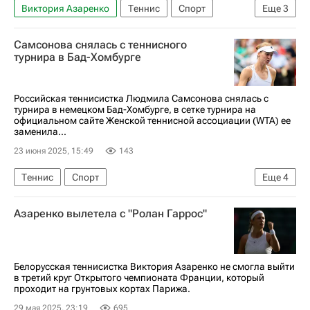
Виктория Азаренко
Теннис
Спорт
Еще
3
Анастасия Захарова
Кори Гауфф
Самсонова снялась с теннисного
Уимблдон-2025
турнира в Бад-Хомбурге
Российская теннисистка Людмила Самсонова снялась с
турнира в немецком Бад-Хомбурге, в сетке турнира на
официальном сайте Женской теннисной ассоциации (WTA) ее
заменила...
23 июня 2025, 15:49
143
Теннис
Спорт
Еще
4
Женская теннисная ассоциация (WTA)
Азаренко вылетела с "Ролан Гаррос"
Катерина Синякова
Людмила Самсонова
Вероника Кудерметова
Белорусская теннисистка Виктория Азаренко не смогла выйти
в третий круг Открытого чемпионата Франции, который
проходит на грунтовых кортах Парижа.
29 мая 2025, 23:19
695