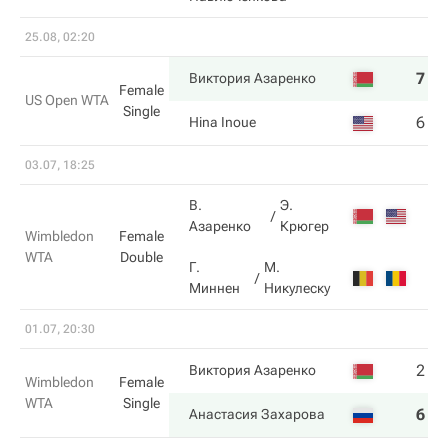
25.08, 02:20
7
6
Виктория Азаренко
Female
US Open WTA
Single
6
4
Hina Inoue
03.07, 18:25
В.
Э.
Азаренко
Крюгер
Wimbledon
Female
WTA
Double
Г.
М.
Миннен
Никулеску
01.07, 20:30
2
6
Виктория Азаренко
Wimbledon
Female
WTA
Single
6
2
Анастасия Захарова