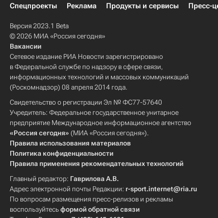
Спецпроекты
Реклама
Продукты и сервисы
Пресс-ц
Версия 2023.1 Beta
© 2026 МИА «Россия сегодня»
Вакансии
Сетевое издание РИА Новости зарегистрировано
в Федеральной службе по надзору в сфере связи,
информационных технологий и массовых коммуникаций
(Роскомнадзор) 08 апреля 2014 года.
Свидетельство о регистрации Эл № ФС77-57640
Учредитель: Федеральное государственное унитарное
предприятие Международное информационное агентство
«Россия сегодня»
(МИА «Россия сегодня»).
Правила использования материалов
Политика конфиденциальности
Правила применения рекомендательных технологий
Главный редактор:
Гаврилова А.В.
Адрес электронной почты Редакции:
r-sport.internet@ria.ru
По вопросам размещения пресс-релизов и рекламы
воспользуйтесь
формой обратной связи