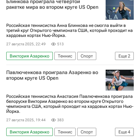
Блинкова проиграла четвертой
Открытый чемпионат США по теннису (US Open)
ракетке мира во втором круге US Open
Российская теннисистка Анна Блинкова не смогла выйти в
третий круг Открытого чемпионата США, который проходит на
хардовых кортах Нью-Йорка.
27 августа 2025, 22:49
513
Виктория Азаренко
Теннис
Спорт
Еще
2
Джессика Пегула
Анна Блинкова
Павлюченкова проиграла Азаренко во
втором круге US Open
Российская теннисистка Анастасия Павлюченкова проиграла
белоруске Виктории Азаренко во втором круге Открытого
чемпионата США, который проходит на хардовых кортах Нью-
Йорка.
27 августа 2025, 19:44
383
Виктория Азаренко
Теннис
Спорт
Еще
4