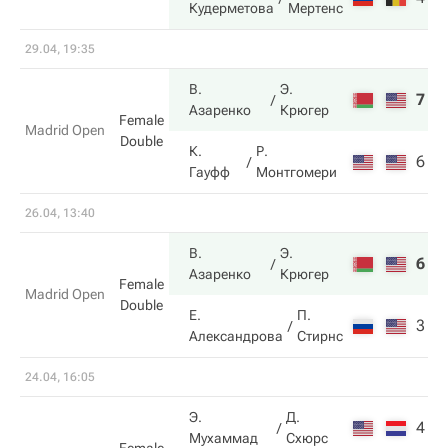
Кудерметова
Мертенс
29.04, 19:35
В.
Э.
7
6
Азаренко
Крюгер
Female
Madrid Open
Double
К.
Р.
6
3
Гауфф
Монтгомери
26.04, 13:40
В.
Э.
6
4
Азаренко
Крюгер
Female
Madrid Open
Double
Е.
П.
3
6
Александрова
Стирнс
24.04, 16:05
Э.
Д.
4
4
Мухаммад
Схюрс