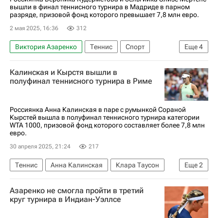
вышли в финал теннисного турнира в Мадриде в парном
разряде, призовой фонд которого превышает 7,8 млн евро.
2 мая 2025, 16:36
312
Виктория Азаренко
Теннис
Спорт
Еще
4
Россия
Элиз Мертенс
Калинская и Кырстя вышли в
Вероника Кудерметова
ATP Masters Мадрид
полуфинал теннисного турнира в Риме
Россиянка Анна Калинская в паре с румынкой Сораной
Кырстей вышла в полуфинал теннисного турнира категории
WTA 1000, призовой фонд которого составляет более 7,8 млн
евро.
30 апреля 2025, 21:24
217
Теннис
Анна Калинская
Клара Таусон
Еще
2
Елена Остапенко
Азаренко не смогла пройти в третий
Женская теннисная ассоциация (WTA)
круг турнира в Индиан-Уэллсе