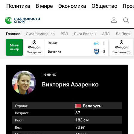
Политика
В мире
Экономика
Общество
Про
Главное
Лига Чемпионов
РПЛ
Лига Европы
АПЛ
Ла Лига
1
Зенит
Матч-
Футбол
Футбол
центр
0
Балтика
Завершен
Закончен (П)
Теннис
Виктория Азаренко
Беларусь
Страна:
37
Возраст:
183 см
Рост:
70 кг
Вес: