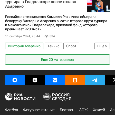
турнира в Гвадалахаре после отказа
Азаренко
Австралия
Российская теннисистка Камилла Рахимова обыграла
белоруску Викторию Азаренко в матче второго круга турнира
в мексиканской Гвадалахаре, призовой фонд которого
превышает 920 тысяч...
11 сентября 2024, 23:44
334
Виктория Азаренко
Теннис
Спорт
Еще
5
Гвадалахара
Россия
Колумбия
Еще 20 материалов
Камилла Рахимова
Вероника Кудерметова
Футбол
Фигурное катание
Биатлон
ЗОЖ
Хоккей
Ав