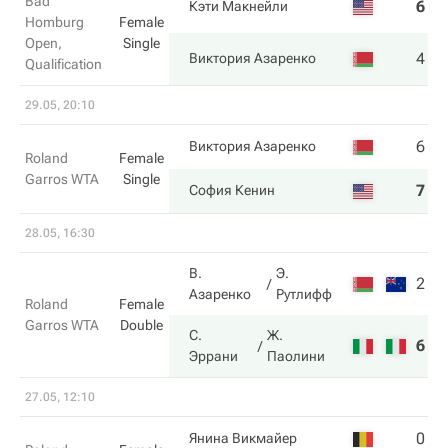
Bad
6
2
Кэти Макнейли
Homburg
Female
Open,
Single
4
6
Виктория Азаренко
Qualification
29.05, 20:10
6
4
Виктория Азаренко
Roland
Female
Garros WTA
Single
7
6
София Кенин
28.05, 16:30
В.
Э.
2
3
Азаренко
Рутлифф
Roland
Female
Garros WTA
Double
С.
Ж.
6
6
Эррани
Паолини
27.05, 12:10
0
0
Янина Викмайер