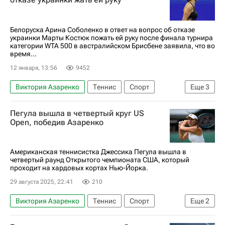
Кливленд
Мемфис
США
Белоруска Арина Соболенко в ответ на вопрос об отказе
украинки Марты Костюк пожать ей руку после финала турнира
категории WTA 500 в австралийском Брисбене заявила, что во
время...
12 января, 13:56
9452
Виктория Азаренко
Теннис
Спорт
Еще
3
Арина Соболенко
Марта Костюк
Пегула вышла в четвертый круг US
Женская теннисная ассоциация (WTA)
Open, победив Азаренко
Американская теннисистка Джессика Пегула вышла в
четвертый раунд Открытого чемпионата США, который
проходит на хардовых кортах Нью-Йорка.
29 августа 2025, 22:41
210
Виктория Азаренко
Теннис
Спорт
Еще
2
Джессика Пегула