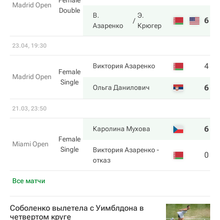
Female
Madrid Open
Double
В.
Э.
6
6
Азаренко
Крюгер
23.04, 19:30
4
2
Виктория Азаренко
Female
Madrid Open
Single
6
6
Ольга Данилович
21.03, 23:50
6
0
Каролина Мухова
Female
Miami Open
Single
Виктория Азаренко
-
0
0
отказ
Все матчи
Соболенко вылетела с Уимблдона в
четвертом круге