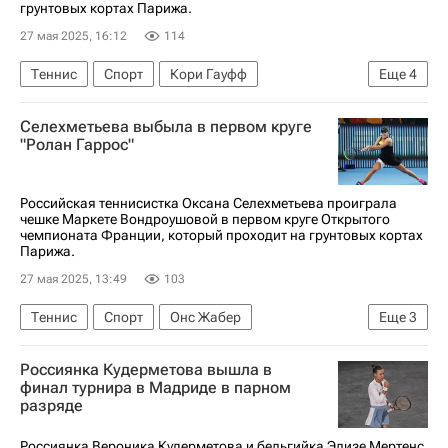
грунтовых кортах Парижа.
27 мая 2025, 16:12
114
Теннис
Спорт
Кори Гауфф
Еще
4
Оливия Гадеки
Ролан Гаррос
Селехметьева выбыла в первом круге
София Кенин
Варвара Грачева
"Ролан Гаррос"
Российская теннисистка Оксана Селехметьева проиграла
чешке Маркете Вондроушовой в первом круге Открытого
чемпионата Франции, который проходит на грунтовых кортах
Парижа.
27 мая 2025, 13:49
103
Теннис
Спорт
Онс Жабер
Еще
3
Оксана Селехметьева
Маркета Вондроушова
Россиянка Кудерметова вышла в
Ролан Гаррос
финал турнира в Мадриде в парном
разряде
Россиянка Вероника Кудерметова и бельгийка Элизе Мертенс