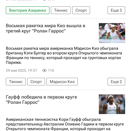
Виктория Азаренко
Теннис
Спорт
Еще
3
София Кенин
Мэдисон Киз
Ролан Гаррос
Восьмая ракетка мира Киз вышла в
третий круг "Ролан Гаррос"
Восьмая ракетка мира американка Мэдисон Киз обыграла
британку Кэти Бултер во втором круге Открытого чемпионата
Франции по теннису, который проходит на грунтовых кортах
Парижа.
29 мая 2025, 19:57
110
Теннис
Спорт
Мэдисон Киз
Еще
2
Кэти Бултер
Ролан Гаррос
Гауфф победила в первом круге
"Ролан Гаррос"
Американская теннисистка Кори Гауфф обыграла
представительницу Австралии Оливию Гадеки в первом круге
Открытого чемпионата Франции, который проходит на