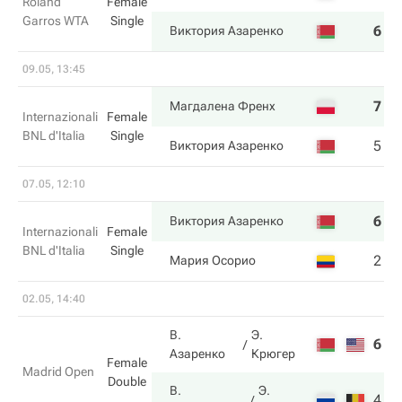
Roland
Female
Garros WTA
Single
6
6
Виктория Азаренко
09.05, 13:45
7
6
Магдалена Френх
Internazionali
Female
BNL d'Italia
Single
5
4
Виктория Азаренко
07.05, 12:10
6
6
Виктория Азаренко
Internazionali
Female
BNL d'Italia
Single
2
3
Мария Осорио
02.05, 14:40
В.
Э.
6
4
Азаренко
Крюгер
Female
Madrid Open
Double
В.
Э.
4
6