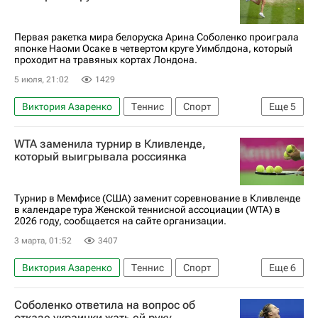
Первая ракетка мира белоруска Арина Соболенко проиграла
японке Наоми Осаке в четвертом круге Уимблдона, который
проходит на травяных кортах Лондона.
5 июля, 21:02
1429
Виктория Азаренко
Теннис
Спорт
Еще
5
Лондон
Наоми Осака
Каролина Мухова
WTA заменила турнир в Кливленде,
Арина Соболенко
Ролан Гаррос
который выигрывала россиянка
Турнир в Мемфисе (США) заменит соревнование в Кливленде
в календаре тура Женской теннисной ассоциации (WTA) в
2026 году, сообщается на сайте организации.
3 марта, 01:52
3407
Виктория Азаренко
Теннис
Спорт
Еще
6
Винус Уильямс
Мария Шарапова
Соболенко ответила на вопрос об
Женская теннисная ассоциация (WTA)
отказе украинки жать ей руку