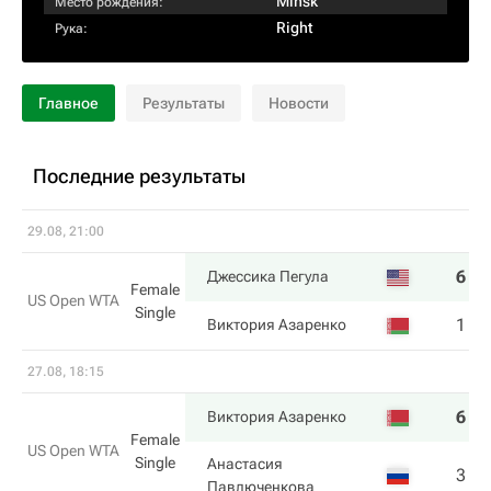
Minsk
Место рождения:
Right
Рука:
Главное
Результаты
Новости
Последние результаты
29.08, 21:00
6
7
Джессика Пегула
Female
US Open WTA
Single
1
5
Виктория Азаренко
27.08, 18:15
6
6
Виктория Азаренко
Female
US Open WTA
Single
Анастасия
3
3
Павлюченкова