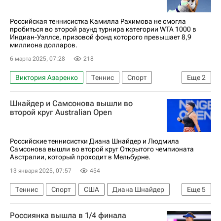
Российская теннисистка Камилла Рахимова не смогла
пробиться во второй раунд турнира категории WTA 1000 в
Индиан-Уэллсе, призовой фонд которого превышает 8,9
миллиона долларов.
6 марта 2025, 07:28
218
Виктория Азаренко
Теннис
Спорт
Еще
2
Паула Бадоса
Шнайдер и Самсонова вышли во
Женская теннисная ассоциация (WTA)
второй круг Australian Open
Российские теннисистки Диана Шнайдер и Людмила
Самсонова вышли во второй круг Открытого чемпионата
Австралии, который проходит в Мельбурне.
13 января 2025, 07:57
454
Теннис
Спорт
США
Диана Шнайдер
Еще
5
Элизабетта Коччаретто
Australian Open
Россиянка вышла в 1/4 финала
Людмила Самсонова
Мельбурн