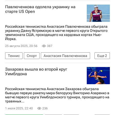
Кэти Макнэлли
Павлюченкова одолела украинку на
Открытый чемпионат США по теннису (US Open)
старте US Open
Джессика Пегула
Анастасия Павлюченкова
Российская теннисистка Анастасия Павлюченкова обыграла
украинку Даяну Ястремскую в матче первого круга Открытого
чемпионата США, проходящего на хардовых кортах Нью-
Йорка.
25 августа 2025, 20:56
387
Теннис
Спорт
Анастасия Павлюченкова
Еще
2
Даяна Ястремская
Захарова вышла во второй круг
Открытый чемпионат США по теннису (US Open)
Уимблдона
Российская теннисистка Анастасия Захарова обыграла
бывшую первую ракетку мира белоруску Викторию Азаренко в
матче первого круга Уимблдонского турнира, проходящего на
травяных...
1 июля 2025, 22:40
236