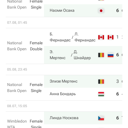
National
Female
Bank Open
Single
6
6
Наоми Осака
07.08, 01:45
Б.
Л.
1
2
Фернандес
Фернандес
National
Female
Bank Open
Double
Э.
Д.
6
6
Мертенс
Шнайдер
05.08, 23:45
3
6
Элизе Мертенс
National
Female
Bank Open
Single
6
4
Анна Бондарь
08.07, 15:05
6
7
Линда Носкова
Wimbledon
Female
WTA
Single