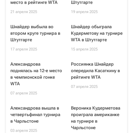
место в рейтинге WTA
Штутгарте
21 апреля 2025
19 апреля 2025
Шнайдер выбыла во
Шнайдер обыграла
втором круге турнира в
Кудерметову на турнире
Штутгарте
WTA в Штутгарте
17 апреля 2025
15 апреля 2025
Александрова
Россиянка Шнайдер
поднялась на 12-е место
опередила Касаткину в
в чемпионской гонке
рейтинге WTA
WTA
07 апреля 2025
07 апреля 2025
Александрова вышла в
Вероника Кудерметова
четвертьфинал турнира
проиграла американке
в Чарльстоне
на турнире в
Чарльстоне
03 апреля 2025