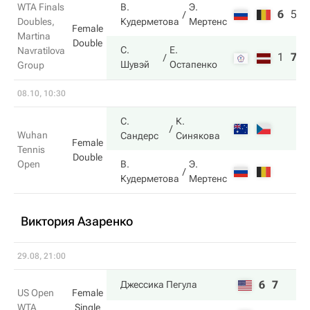
WTA Finals
В.
Э.
6
5
5
Doubles,
Кудерметова
Мертенс
Female
Martina
Double
С.
Е.
Navratilova
1
7
1
Шувэй
Остапенко
Group
08.10, 10:30
С.
К.
Wuhan
Сандерс
Синякова
Female
Tennis
Double
Open
В.
Э.
Кудерметова
Мертенс
Виктория Азаренко
29.08, 21:00
6
7
Джессика Пегула
US Open
Female
WTA
Single