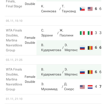
Finals,
Double
Final Stage
К.
Т.
6
6
6
Синякова
Таунсенд
05.11, 15:10
WTA Finals
С.
Ж.
3
3
Doubles,
Эррани
Паолини
Female
Martina
Double
В.
Э.
Navratilova
6
6
Кудерметова
Мертенс
Group
03.11, 21:25
WTA Finals
В.
Э.
6
6
1
Doubles,
Кудерметова
Мертенс
Female
Martina
Double
Э.
Д.
Navratilova
4
7
6
Мухаммад
Схюрс
Group
01.11, 21:10