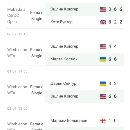
3
6
6
Эшлин Крюгер
Mubadala
Female
Citi DC
Single
Open
6
2
2
Кэти Бултер
06.07, 13:10
4
4
Эшлин Крюгер
Wimbledon
Female
WTA
Single
6
6
Марта Костюк
04.07, 14:55
3
2
Дарья Снигур
Wimbledon
Female
WTA
Single
6
6
Эшлин Крюгер
02.07, 15:00
1
0
Мариам Болквадзе
Wimbledon
Female