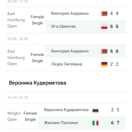
24.06, 17:10
4
4
Виктория Азаренко
Bad
Female
Homburg
Single
Open
6
6
Ига Швентек
23.06, 18:35
6
6
Виктория Азаренко
Bad
Female
Homburg
Single
Open
2
2
Лаура Зигемунд
Вероника Кудерметова
16.10, 10:10
2
5
Вероника Кудерметова
Ningbo
Female
Open
Single
6
7
Жасмин Паолини