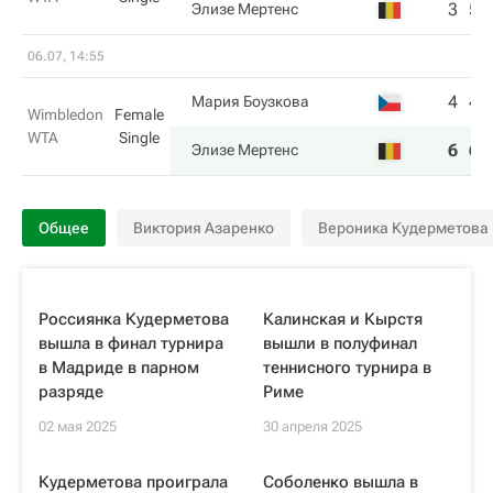
3
5
Элизе Мертенс
06.07, 14:55
4
4
Мария Боузкова
Wimbledon
Female
WTA
Single
6
6
Элизе Мертенс
Общее
Виктория Азаренко
Вероника Кудерметова
Россиянка Кудерметова
Калинская и Кырстя
вышла в финал турнира
вышли в полуфинал
в Мадриде в парном
теннисного турнира в
разряде
Риме
02 мая 2025
30 апреля 2025
Кудерметова проиграла
Соболенко вышла в