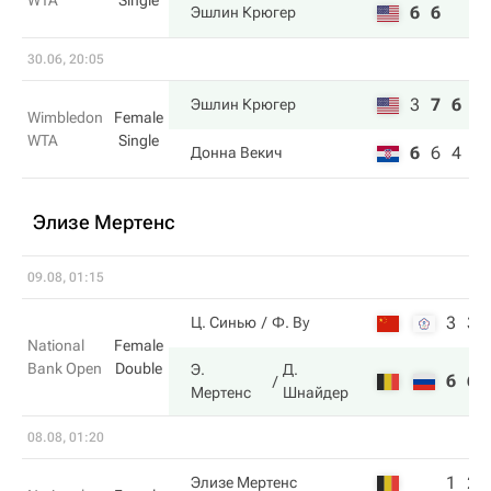
WTA
Single
6
6
Эшлин Крюгер
30.06, 20:05
3
7
6
Эшлин Крюгер
Wimbledon
Female
WTA
Single
6
6
4
Донна Векич
Элизе Мертенс
09.08, 01:15
3
3
Ц. Синью
Ф. Ву
National
Female
Bank Open
Double
Э.
Д.
6
6
Мертенс
Шнайдер
08.08, 01:20
1
2
Элизе Мертенс