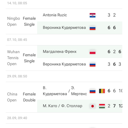
14.10, 08:05
3
2
Antonia Ruzic
Ningbo
Female
Open
Single
6
6
Вероника Кудерметова
07.10, 08:45
6
2
6
Магдалена Френх
Wuhan
Female
Tennis
Single
Open
3
6
3
Вероника Кудерметова
29.09, 08:50
В.
Э.
6
6
10
Кудерметова
Мертенс
China
Female
Open
Double
2
7
12
М. Като
Ф. Столлар
28.09, 09:40