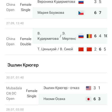
3
5
Вероника Кудерметова
China
Female
Open
Single
6
7
Мария Боузкова
27.09, 13:40
В.
Э.
6
4
10
Кудерметова
Мертенс
China
Female
Open
Double
2
6
5
Т. Цяньхуэй
В. Сиюй
Эшлин Крюгер
30.07, 01:40
3
1
Эшлин Крюгер
- отказ
Mubadala
Female
Citi DC
Single
Open
6
3
Наоми Осака
28.07, 03:00