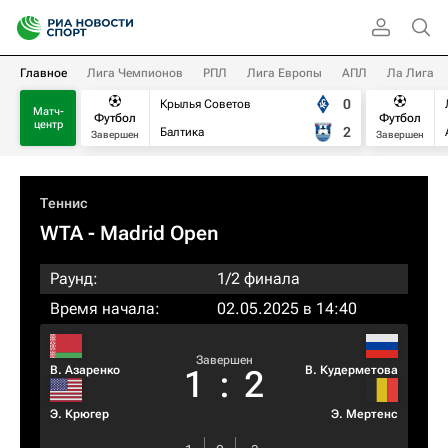
Главное
Лига Чемпионов
РПЛ
Лига Европы
АПЛ
Ла Лига
0
Крылья Советов
Матч-
Футбол
Футбол
центр
2
Балтика
Завершен
Завершен
Теннис
WTA
- Madrid Open
Раунд:
1/2 финала
Время начала:
02.05.2025 в 14:40
Завершен
В. Азаренко
В. Кудерметова
1
:
2
Э. Крюгер
Э. Мертенс