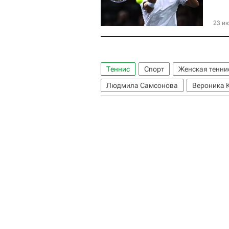
23 ию
Теннис
Спорт
Женская тенни
Людмила Самсонова
Вероника 