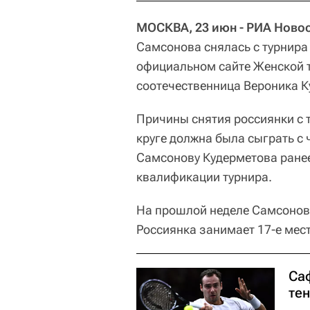
МОСКВА, 23 июн - РИА Новос
Самсонова снялась с турнира 
официальном сайте Женской т
соотечественница Вероника К
Причины снятия россиянки с 
круге должна была сыграть с
Самсонову Кудерметова ране
квалификации турнира.
На прошлой неделе Самсонова
Россиянка занимает 17-е мес
Са
те