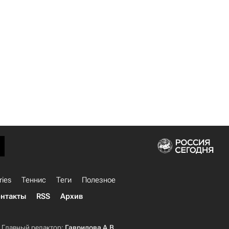
ries
Теннис
Теги
Полезное
нтакты
RSS
Архив
Главный редактор:
Гаврилова А.В.