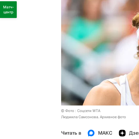
Матч-
центр
© Фото : Соцсети WTA
Людмила Самсонова. Архивное фото
Читать в
МАКС
Дзе