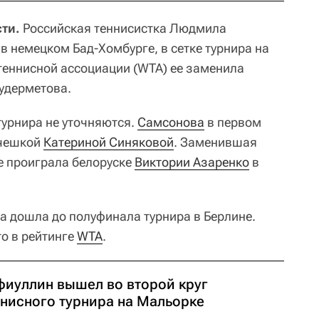
ти.
Российская теннисистка Людмила
в немецком Бад-Хомбурге, в сетке турнира на
еннисной ассоциации (WTA) ее заменила
удерметова.
турнира не уточняются.
Самсонова
в первом
 чешкой
Катериной Синяковой
. Заменившая
е проиграла белоруске
Виктории Азаренко
в
 дошла до полуфинала турнира в Берлине.
то в рейтинге
WTA
.
фиуллин вышел во второй круг
ннисного турнира на Мальорке