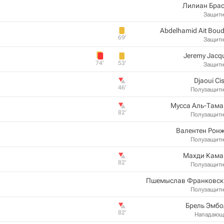
Лилиан Брас
Защит
Abdelhamid Ait Boud
69‎’‎
Защит
Jeremy Jacq
74‎’‎
53‎’‎
Защит
Djaoui Ci
46‎’‎
Полузащит
Мусса Аль-Тама
82‎’‎
Полузащит
Валентен Рон
Полузащит
Махди Кама
82‎’‎
Полузащит
Пшемыслав Франковски
Полузащит
Брель Эмбо
82‎’‎
Нападающ