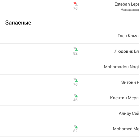
Esteban Lep
76‎’‎
Нападающ
Запасные
Глен Кама
Людовик Бл
82‎’‎
Mahamadou Nagi
Энтони 
76‎’‎
Квентин Мерл
46‎’‎
Алиду Се
Mohamed Mei
82‎’‎