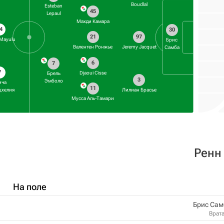
Boudlal
Esteban
45
Lepaul
Махди Камара
4
30
21
97
Mayulu
Брис
Валентен Ронжье
Jeremy Jacquet
Самба
6
7
7
Djaoui Cisse
Брель
3
Эмболо
ича
11
цхелия
Лилиан Брасье
Мусса Аль-Тамари
Ренн
На поле
Брис Сам
Врат