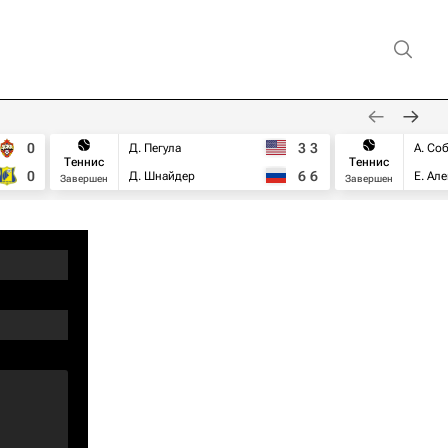
0
3
3
Д. Пегула
А. Со
Теннис
Теннис
0
6
6
Д. Шнайдер
Е. Ал
Завершен
Завершен