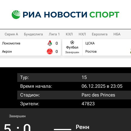
Серия А
Бундеслига
Лига 1
КХЛ
НХЛ
Евролига
НБА
0
Локомотив
ЦСКА
Футбол
0
Акрон
Ростов
Завершен
Тур:
15
Время начала:
06.12.2025 в 23:05
Стадион:
Parc des Princes
Зрители:
47823
Завершен
5
:
0
Ренн