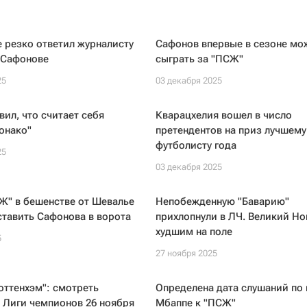
 резко ответил журналисту
Сафонов впервые в сезоне мо
 Сафонове
сыграть за "ПСЖ"
25
03 декабря 2025
вил, что считает себя
Кварацхелия вошел в число
онако"
претендентов на приз лучшему
футболисту года
25
03 декабря 2025
Ж" в бешенстве от Шевалье
Непобежденную "Баварию"
ставить Сафонова в ворота
прихлопнули в ЛЧ. Великий Н
худшим на поле
5
27 ноября 2025
ттенхэм": смотреть
Определена дата слушаний по 
 Лиги чемпионов 26 ноября
Мбаппе к "ПСЖ"