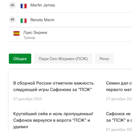
Martin James
60
Renato Marin
89
Луис Энрике
Тренер
Общее
Пари Сен-Жермен (ПСЖ)
Ренн
В сборной России отметили важность
Семин дал с
следующей игры Сафонова за "ПСЖ"
первого мат
07 декабря 2025
07 декабря 20
Крутейший сейв и ноль пропущенных!
Сафонов не 
Сафонов вернулся в ворота "ПСЖ" и
за "ПСЖ" в 
удивил
07 декабря 20