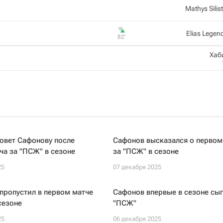
Mathys Silist
Elias Legen
82‎’‎
Хаб
овет Сафонову после
Сафонов высказался о первом
ча за "ПСЖ" в сезоне
за "ПСЖ" в сезоне
25
07 декабря 2025
пропустил в первом матче
Сафонов впервые в сезоне сыг
сезоне
"ПСЖ"
25
06 декабря 2025