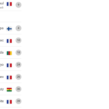
aul
9
ий
ра
4
ас
10
da
18
Руо
24
ин
26
йду
36
te
39