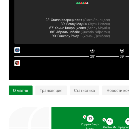
28‎’‎
Хвича Кварацхелия
(
Люка Эрнандес
)
39‎’‎
Senny Mayulu
(
Жуан Невеш
)
67‎’‎
Хвича Кварацхелия
(
Senny Mayulu
)
88‎’‎
Ибраим Мбайе
(
Quentin Ndjantou
)
90‎’‎
Гонсалу Рамуш
(
Усман Дембеле
)
28‎’‎
39‎’‎
О матче
Трансляция
Статистика
Новости ко
33
19
2
Уоррен Заир-
Ли Кан Ин
Брэдли 
Эмери