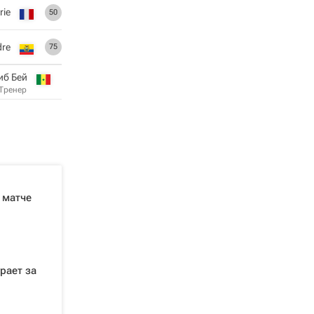
rie
50
dre
75
иб Бей
Тренер
 матче
рает за