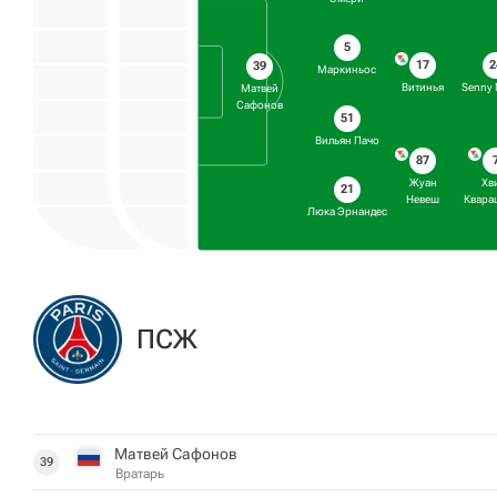
5
17
2
39
Маркиньос
Витинья
Senny 
Матвей
Сафонов
51
Вильян Пачо
87
Жуан
Хв
21
Невеш
Квара
Люка Эрнандес
ПСЖ
Матвей Сафонов
39
Вратарь