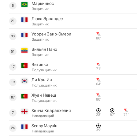
Маркиньос
5
Защитник
Люка Эрнандес
21
Защитник
Уоррен Заир-Эмери
33
80‎’‎
Защитник
Вильян Пачо
51
Защитник
Витинья
17
71‎’‎
Полузащитник
Ли Кан Ин
19
64‎’‎
Полузащитник
Жуан Невеш
87
80‎’‎
Полузащитник
Хвича Кварацхелия
7
28‎’‎
67‎’‎
71‎’‎
Нападающий
Senny Mayulu
24
39‎’‎
Нападающий