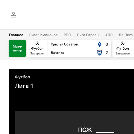
Главное
Лига Чемпионов
РПЛ
Лига Европы
АПЛ
Ла Лига
0
Крылья Советов
Матч-
Футбол
Футбол
центр
2
Балтика
Завершен
Завершен
Футбол
Лига 1
ПСЖ