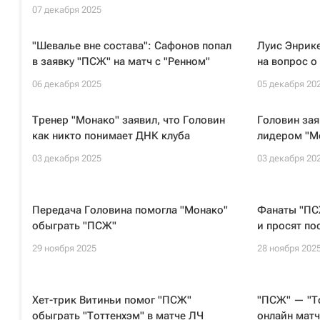
07 декабря 2025
"Шевалье вне состава": Сафонов попал
Луис Энрике
в заявку "ПСЖ" на матч с "Ренном"
на вопрос о
06 декабря 2025
05 декабря 20
Тренер "Монако" заявил, что Головин
Головин зая
как никто понимает ДНК клуба
лидером "М
03 декабря 2025
03 декабря 20
Передача Головина помогла "Монако"
Фанаты "ПС
обыграть "ПСЖ"
и просят по
29 ноября 2025
28 ноября 202
Хет-трик Витиньи помог "ПСЖ"
"ПСЖ" — "То
обыграть "Тоттенхэм" в матче ЛЧ
онлайн матч