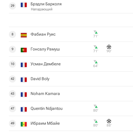
Брэдли Барколя
29
Нападающий
Фабиан Руис
8
71‎’‎
Гонсалу Рамуш
9
71‎’‎
90‎’‎
Усман Дембеле
10
64‎’‎
David Boly
42
Noham Kamara
43
Quentin Ndjantou
47
80‎’‎
Ибраим Мбайе
49
80‎’‎
88‎’‎