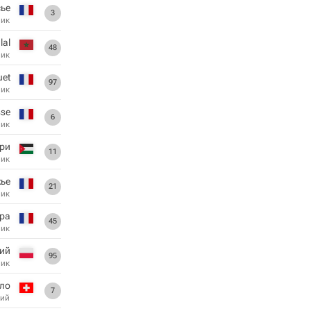
ье
3
ник
lal
48
ник
uet
97
ник
sse
6
ник
ри
11
ник
жье
21
ник
ра
45
ник
й
95
ник
ло
7
ий