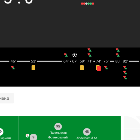
46‎’‎
53‎’‎
64‎’‎
67‎’‎
69‎’‎
71‎’‎
74‎’‎
76‎’‎
80‎’‎
82‎’‎
манд
95
9
48
Пшемыслав
9
Франковский
Барколя
Abdelhamid Ait