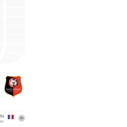
ба
30
арь