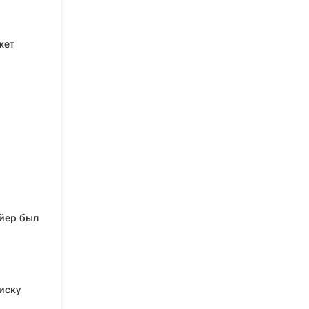
жет
ойер был
иску