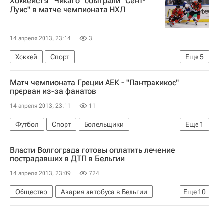
Хоккеисты "Чикаго" обыграли "Сент-
Луис" в матче чемпионата НХЛ
14 апреля 2013, 23:14
3
Хоккей
Спорт
Еще
5
Национальная хоккейная лига (НХЛ)
Матч чемпионата Греции АЕК - "Пантракикос"
Чикаго Блэкхокс
Сент-Луис Блюз
прерван из-за фанатов
Брайан Бикелл
Мариан Госса
14 апреля 2013, 23:11
11
Футбол
Спорт
Болельщики
Еще
1
АЕК (Афины)
Власти Волгограда готовы оплатить лечение
пострадавших в ДТП в Бельгии
14 апреля 2013, 23:09
724
Общество
Авария автобуса в Бельгии
Еще
10
Бельгия
Волгоградская область
Европа