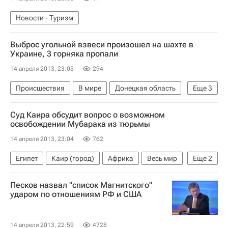
Новости - Туризм
Выброс угольной взвеси произошел на шахте в
Украине, 3 горняка пропали
14 апреля 2013, 23:05
294
Происшествия
В мире
Донецкая область
Еще
3
Европа
Украина
Весь мир
Cуд Каира обсудит вопрос о возможном
освобождении Мубарака из тюрьмы
14 апреля 2013, 23:04
762
Египет
Каир (город)
Африка
Весь мир
Еще
2
Хосни Мубарак
Песков назвал "список Магнитского"
Судьба экс-президента Египта Хосни Мубарака
ударом по отношениям РФ и США
14 апреля 2013, 22:59
4728