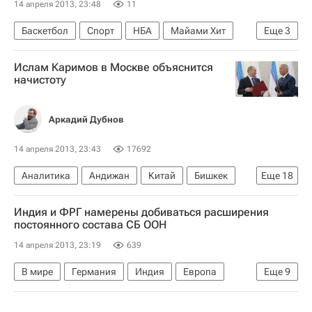
14 апреля 2013, 23:48
11
Баскетбол
Спорт
НБА
Майами Хит
Еще
3
Чикаго Буллз
Леброн Джеймс
Дуэйн Уэйд
Ислам Каримов в Москве объяснится
начистоту
Аркадий Дубнов
14 апреля 2013, 23:43
17692
Аналитика
Андижан
Китай
Бишкек
Еще
18
Ташкент
Москва
Центральный ФО
Индия и ФРГ намерены добиваться расширения
Киргизия
Азия
Весь мир
Европа
постоянного состава СБ ООН
Андижанская область
Узбекистан
14 апреля 2013, 23:19
639
Владимир Путин
Ислам Каримов
В мире
Германия
Индия
Европа
Еще
9
Джон Керри
Гульнара Каримова
МТС
Азия
Весь мир
Кофи Аннан
СНГ
Аэрофлот
Саммит ШОС в 2018 году