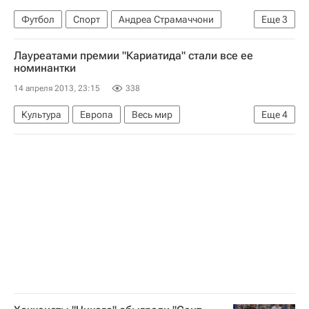
Футбол
Спорт
Андреа Страмаччони
Еще
3
Серия А 2026-2027 (Чемпионат Италии по футболу)
Лауреатами премии "Кариатида" стали все ее
Кальяри
Интер
номинантки
14 апреля 2013, 23:15
338
Культура
Европа
Весь мир
Еще
4
Государственный центр современного искусства
Мультимедиа Арт музей
Венецианская биеннале
Россия