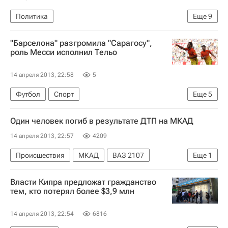
Политика
Еще
9
Реакция России на публикацию списка Магнитского
"Барселона" разгромила "Сарагосу",
США
Европа
Америка
Весь мир
роль Месси исполнил Тельо
Северная Америка
Дмитрий Песков
14 апреля 2013, 22:58
5
Соловьев Владимир (экономист)
Россия
Футбол
Спорт
Еще
5
Чемпионат Испании по футболу
Один человек погиб в результате ДТП на МКАД
Реал Сарагоса
Барселона
14 апреля 2013, 22:57
4209
Кристиан Тельо
Лионель Месси
Происшествия
МКАД
ВАЗ 2107
Еще
1
ВАЗ (автомобиль)
Власти Кипра предложат гражданство
тем, кто потерял более $3,9 млн
14 апреля 2013, 22:54
6816