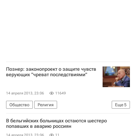
Весь мир
Южный ФО
Сергей Боженов
Администрация г. Волгограда
Правительство Бельгии
Администрация Волгоградской области
Россия
Познер: законопроект о защите чувств
верующих "чреват последствиями"
14 апреля 2013, 23:06
11649
Общество
Религия
Еще
5
Внесение в ГД закона о лишении свободы за оскорбление чувств верующих
В бельгийских больницах остаются шестеро
Европа
Весь мир
Владимир Познер
попавших в аварию россиян
Россия
14 апреля 2013, 23:06
11