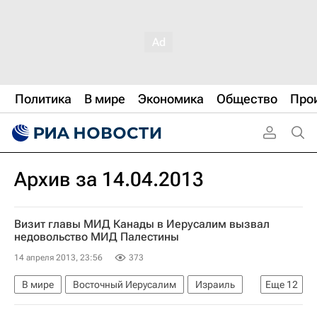
Политика
В мире
Экономика
Общество
Про
Архив за 14.04.2013
Визит главы МИД Канады в Иерусалим вызвал
недовольство МИД Палестины
14 апреля 2013, 23:56
373
В мире
Восточный Иерусалим
Израиль
Еще
12
Палестина
Канада
Америка
Азия