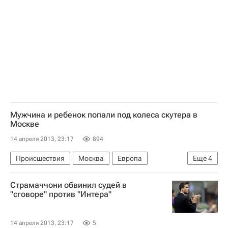
Манмохан Сингх
Гидо Вестервелле
Россия
Ангела Меркель
МИД Индии
МИД Германии
Совет Безопасности ООН
Мужчина и ребенок попали под колеса скутера в
Москве
14 апреля 2013, 23:17
894
Происшествия
Москва
Европа
Еще
4
Центральный ФО
Весь мир
Страмаччони обвинил судей в
Управление ГИБДД по г. Москве
Россия
"сговоре" против "Интера"
14 апреля 2013, 23:17
5