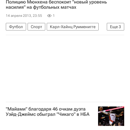
Полицию Мюнхена беспокоит "новый уровень
Северная Америка
Весь мир
насилия" на футбольных матчах
Махмуд Аббас
Абдалла II
МИД Канады
14 апреля 2013, 23:55
1
МИД Израиля‎
Футбол
Спорт
Карл-Хайнц Румменигге
Еще
3
Палестинская национальная администрация
Бундеслига
Бавария
Нюрнберг
Лига арабских государств
"Майами" благодаря 46 очкам дуэта
Уэйд-Джеймс обыграл "Чикаго" в НБА