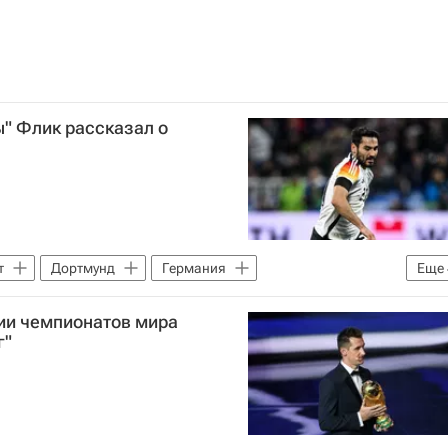
" Флик рассказал о
т
Дортмунд
Германия
Еще
ндоган
Валенсия
Барселона
ии чемпионатов мира
г"