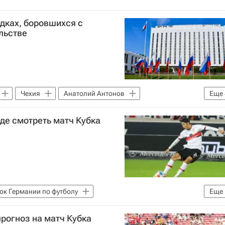
едках, боровшихся с
льстве
Чехия
Анатолий Антонов
Еще
езруков
День Победы
В мире
где смотреть матч Кубка
ок Германии по футболу
Еще
прогноз на матч Кубка