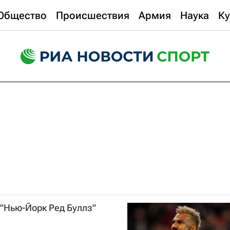
Общество
Происшествия
Армия
Наука
Ку
"Нью-Йорк Ред Буллз"