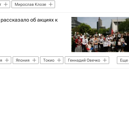
т
Мирослав Клозе
 рассказало об акциях к
ия
Япония
Токио
Геннадий Овечко
Еще
евский
День Победы
День Победы — 2023