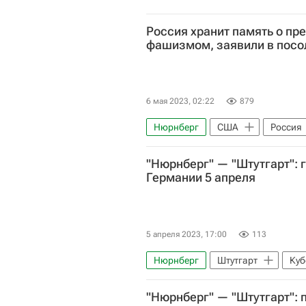
Россия хранит память о пр
фашизмом, заявили в посо
6 мая 2023, 02:22
879
Нюрнберг
США
Россия
Николай Лебедев
Сергей Б
"Нюрнберг" — "Штутгарт": 
Германии 5 апреля
5 апреля 2023, 17:00
113
Нюрнберг
Штутгарт
Куб
Анонсы и трансляции матчей
"Нюрнберг" — "Штутгарт": 