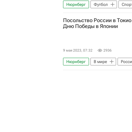
Нюрнберг
Футбол
Спор
Посольство России в Токио
Дню Победы в Японии
9 мая 2023, 07:32
2936
Нюрнберг
В мире
Росс
Рихард Зорге
Александр Н