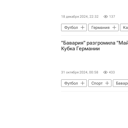
18 декабря 2024, 22:32
137
Футбол
Германия
Ка
Нью-Йорк Ред Буллз
Пари 
"Бавария" разгромила "Май
Чемпионат Франции по футболу (Л
Кубка Германии
31 октября 2024, 00:58
433
Футбол
Спорт
Бавар
Кубок Германии по футболу