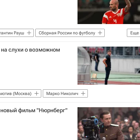
тантин Рауш
Сборная России по футболу
Еще
Динамо Москва
 на слухи о возможном
мотив (Москва)
Марко Николич
т новый фильм "Нюрнберг"