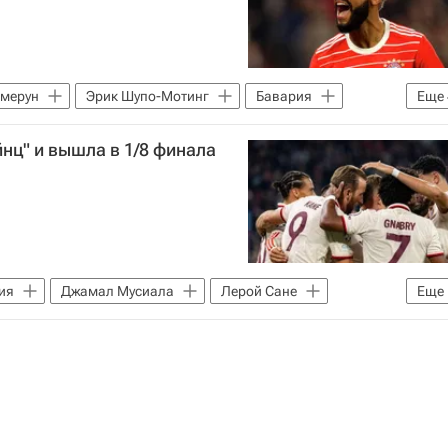
мерун
Эрик Шупо-Мотинг
Бавария
Еще
Сен-Жермен (ПСЖ)
Major League Soccer 2025
нц" и вышла в 1/8 финала
ига 1)
ия
Джамал Мусиала
Лерой Сане
Еще