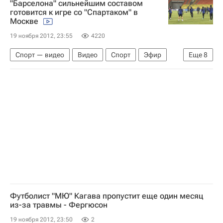
"Барселона" сильнейшим составом
ГУ МВД России по г. Москве
готовится к игре со "Спартаком" в
Москве
19 ноября 2012, 23:55
4220
Спорт — видео
Видео
Спорт
Эфир
Еще
8
Москва
Весь мир
Центральный ФО
Европа
Лионель Месси
Лужники
Спартак Москва
Россия
Футболист "МЮ" Кагава пропустит еще один месяц
из-за травмы - Фергюсон
19 ноября 2012, 23:50
2