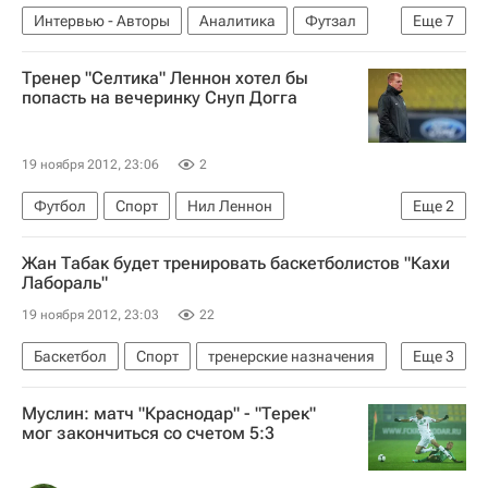
Интервью - Авторы
Аналитика
Футзал
Еще
7
Международная федерация футбола (ФИФА)
Тренер "Селтика" Леннон хотел бы
Йозеф Блаттер
попасть на вечеринку Снуп Догга
Чемпионат мира по мини-футболу 2012
Сборная Италии по мини-футболу
19 ноября 2012, 23:06
2
Сборная Испании по мини-футболу
Футбол
Спорт
Нил Леннон
Еще
2
Сборная России по мини-футболу
Лига чемпионов УЕФА 2026-2027
Селтик
Сергей Сергеев
Жан Табак будет тренировать баскетболистов "Кахи
Лабораль"
19 ноября 2012, 23:03
22
Баскетбол
Спорт
тренерские назначения
Еще
3
Жан Табак
Баскония
Муслин: матч "Краснодар" - "Терек"
Чемпионат Испании по футболу
мог закончиться со счетом 5:3