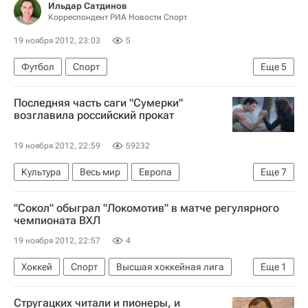
Ильдар Сатдинов
Корреспондент РИА Новости Спорт
19 ноября 2012, 23:03
5
Футбол
Спорт
Еще
5
Мультимедийный спортивный пакет
Последняя часть саги "Сумерки"
Славолюб Муслин
возглавила российский прокат
РПЛ 2026-2027 (Чемпионат России по футболу)
19 ноября 2012, 22:59
59232
Ахмат
Краснодар
Культура
Весь мир
Европа
Еще
7
Роберт Паттинсон
Кристен Стюарт
"Сокол" обыграл "Локомотив" в матче регулярного
Том Тыквер
Дэниел Крейг
Лана Вачовски
чемпионата ВХЛ
Роберт Земекис
Россия
19 ноября 2012, 22:57
4
Хоккей
Спорт
Высшая хоккейная лига
Еще
1
Сокол (Красноярск)
Стругацких читали и пионеры, и