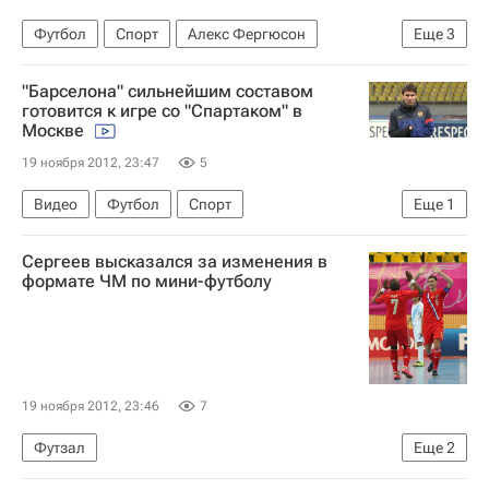
Футбол
Спорт
Алекс Фергюсон
Еще
3
АПЛ 2026-2027 (Чемпионат Англии по футболу)
"Барселона" сильнейшим составом
Манчестер Юнайтед
Синдзи Кагава
готовится к игре со "Спартаком" в
Москве
19 ноября 2012, 23:47
5
Видео
Футбол
Спорт
Еще
1
Футболисты "Спартака" в рамках группового этапа ЛЧ-2012/2013 потерпели крупное поражение от "Барселоны"
Сергеев высказался за изменения в
формате ЧМ по мини-футболу
19 ноября 2012, 23:46
7
Футзал
Еще
2
Чемпионат мира по мини-футболу 2012