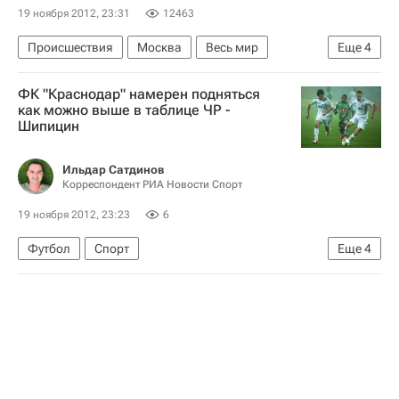
Карен Шахназаров
Авдотья Смирнова
19 ноября 2012, 23:31
12463
Посольство РФ в Индии
Мосфильм
Происшествия
Москва
Весь мир
Еще
4
Министерство культуры Российской Федерации (Минкультуры России)
Центральный ФО
Европа
ФК "Краснодар" намерен подняться
Следственный комитет России (СК РФ)
как можно выше в таблице ЧР -
Шипицин
Россия
Ильдар Сатдинов
Корреспондент РИА Новости Спорт
19 ноября 2012, 23:23
6
Футбол
Спорт
Еще
4
РПЛ 2026-2027 (Чемпионат России по футболу)
Ахмат
Краснодар
Евгений Шипицин