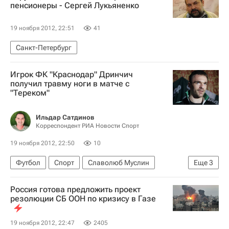
пенсионеры - Сергей Лукьяненко
19 ноября 2012, 22:51
41
Санкт-Петербург
Игрок ФК "Краснодар" Дринчич
получил травму ноги в матче с
"Тереком"
Ильдар Сатдинов
Корреспондент РИА Новости Спорт
19 ноября 2012, 22:50
10
Футбол
Спорт
Славолюб Муслин
Еще
3
РПЛ 2026-2027 (Чемпионат России по футболу)
Россия готова предложить проект
Краснодар
Никола Дринчич
резолюции СБ ООН по кризису в Газе
19 ноября 2012, 22:47
2405