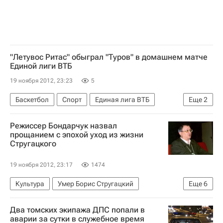
"Летувос Ритас" обыграл "Туров" в домашнем матче
Единой лиги ВТБ
19 ноября 2012, 23:23
5
Баскетбол
Спорт
Единая лига ВТБ
Еще
2
Туров
Летувос Ритас
Режиссер Бондарчук назвал
прощанием с эпохой уход из жизни
Стругацкого
19 ноября 2012, 23:17
1474
Культура
Умер Борис Стругацкий
Еще
6
Весь мир
Европа
Федор Бондарчук
Два томских экипажа ДПС попали в
Борис Стругацкий
Аркадий Стругацкий
аварии за сутки в служебное время