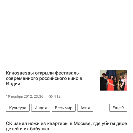
Сборная России по мини-футболу
Кинозвезды открыли фестиваль
современного российского кино в
Индии
19 ноября 2012, 23:36
912
Культура
Индия
Весь мир
Азия
Еще
9
Марина Потапова
Анастасия Заворотнюк
СК изъял ножи из квартиры в Москве, где убиты двое
Ксения Раппопорт
Павел Лунгин
детей и их бабушка