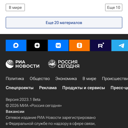
В мире
Еще
10
Обострение ситуации на Ближнем Востоке
Еще 20 материалов
Израиль
Весь мир
Азия
Европа
Палестина
Виталий Чуркин
Совет Безопасности ООН
Сектор Газа
Россия
Политика
Общество
Экономика
В мире
Происшеств
Спецпроекты
Реклама
Продукты и сервисы
Пресс-ц
Версия 2023.1 Beta
© 2026 МИА «Россия сегодня»
Вакансии
Сетевое издание РИА Новости зарегистрировано
в Федеральной службе по надзору в сфере связи,