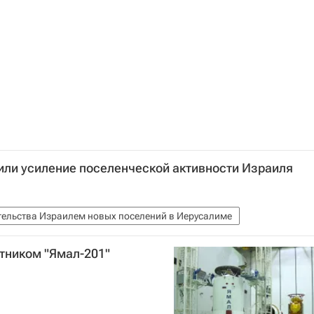
или усиление поселенческой активности Израиля
ительства Израилем новых поселений в Иерусалиме
тником "Ямал-201"