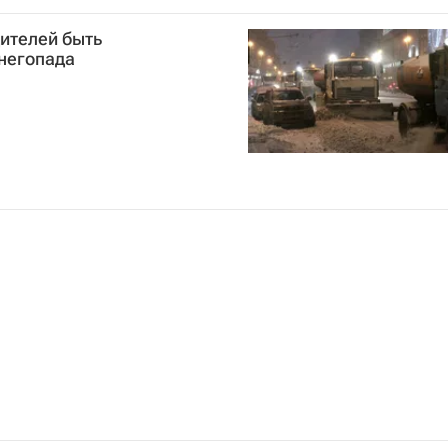
ителей быть
негопада