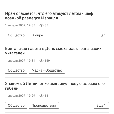
Иран опасается, что его атакуют летом - шеф
военной разведки Израиля
1 апреля 2007, 19:35
35
Общество
В мире
Еще
1
Вероятность нападения на Иран. Мнения, реакции, комментарии
Британская газета в День смеха разыграла своих
читателей
1 апреля 2007, 19:31
159
Общество
Медиа - Общество
Знакомый Литвиненко выдвинул новую версию его
гибели
1 апреля 2007, 19:29
18
Общество
Происшествия
Еще
1
Расследование отравления экс-офицера ФСБ России Литвиненко