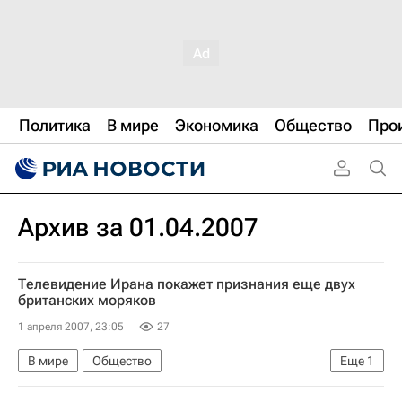
Политика
В мире
Экономика
Общество
Про
Архив за 01.04.2007
Телевидение Ирана покажет признания еще двух
британских моряков
1 апреля 2007, 23:05
27
В мире
Общество
Еще
1
Британские моряки задержаны властями Ирана. Мнения, комментарии