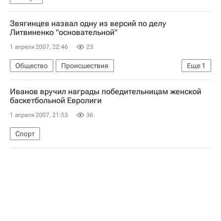
Звягинцев назвал одну из версий по делу
Литвиненко "основательной"
1 апреля 2007, 22:46
23
Общество
Происшествия
Еще
1
Расследование отравления экс-офицера ФСБ России Литвиненко
Иванов вручил награды победительницам женской
баскетбольной Евролиги
1 апреля 2007, 21:53
36
Спорт