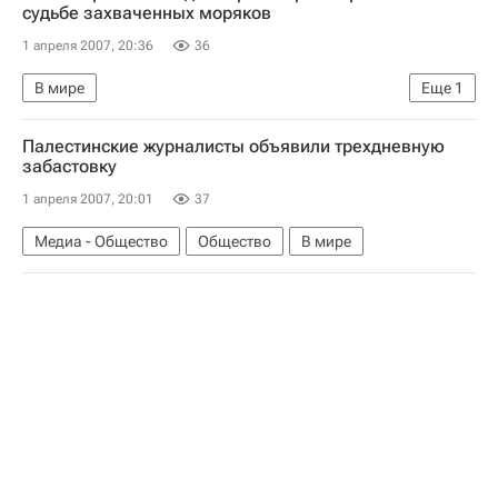
судьбе захваченных моряков
1 апреля 2007, 20:36
36
В мире
Еще
1
Британские моряки задержаны властями Ирана. Мнения, комментарии
Палестинские журналисты объявили трехдневную
забастовку
1 апреля 2007, 20:01
37
Медиа - Общество
Общество
В мире