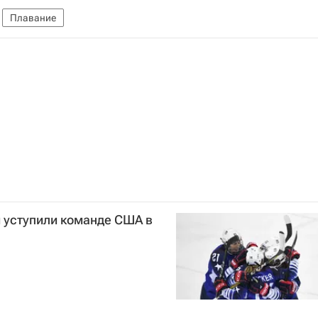
Плавание
 уступили команде США в