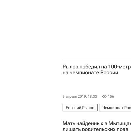
Рылов победил на 100-метр
на чемпионате России
9 апреля 2019, 18:33
156
Евгений Рылов
Чемпионат Рос
Мать найденных в Мытищах
лишать родительских прав