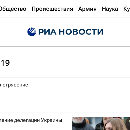
Общество
Происшествия
Армия
Наука
Ку
019
летрясение
ление делегации Украины