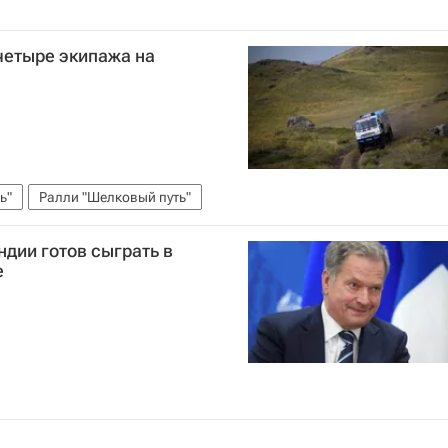
четыре экипажа на
ь"
Ралли "Шелковый путь"
дии готов сыграть в
е