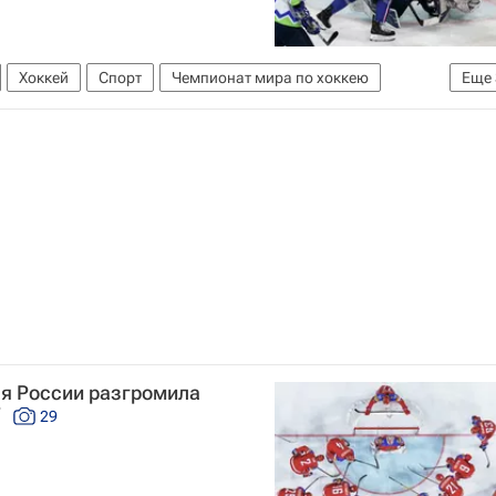
Хоккей
Спорт
Чемпионат мира по хоккею
Еще
 Руссель
ая России разгромила
7
29