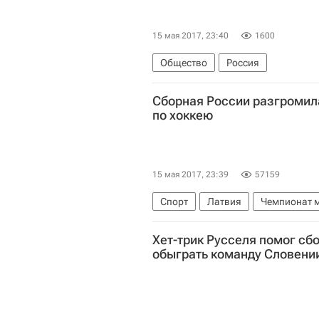
15 мая 2017, 23:40
1600
Общество
Россия
Сборная России разгромил
по хоккею
15 мая 2017, 23:39
57159
Спорт
Латвия
Чемпионат м
Сборная России по хоккею с шай
Хет-трик Русселя помог сб
обыграть команду Словени