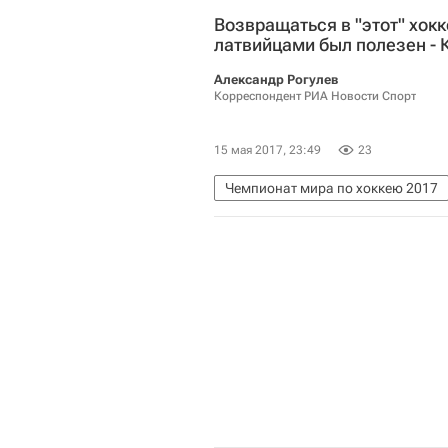
США
Сборная России по хокк
Возвращаться в "этот" хокк
латвийцами был полезен - 
Александр Рогулев
Корреспондент РИА Новости Спорт
15 мая 2017, 23:49
23
Чемпионат мира по хоккею 2017
Сборная России по хоккею с шай