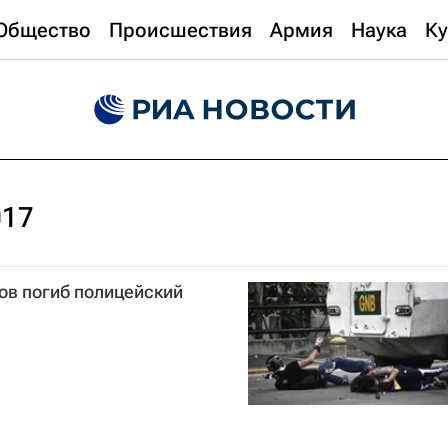
Общество
Происшествия
Армия
Наука
Ку
017
тов погиб полицейский