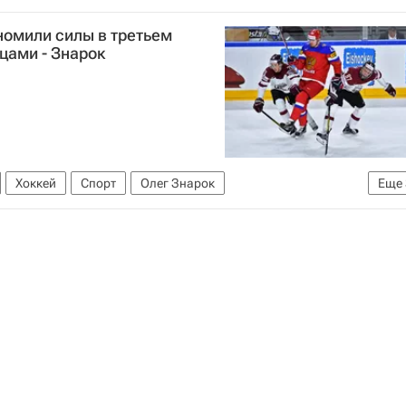
номили силы в третьем
цами - Знарок
Хоккей
Спорт
Олег Знарок
Еще
орная России по хоккею с шайбой
Латвия