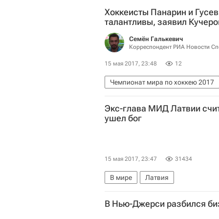
Хоккеисты Панарин и Гусев 
талантливы, заявил Кучеро
Семён Галькевич
Корреспондент РИА Новости Сп
15 мая 2017, 23:48
12
Чемпионат мира по хоккею 2017
Сборная России по хоккею с шай
Экс-глава МИД Латвии счит
Артемий Панарин
ушел бог
15 мая 2017, 23:47
31434
В мире
Латвия
В Нью-Джерси разбился би