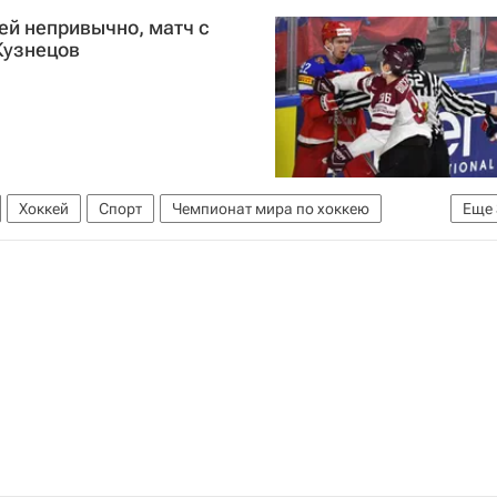
ею с шайбой
Никита Кучеров
ей непривычно, матч с
Кузнецов
Хоккей
Спорт
Чемпионат мира по хоккею
Еще
бой
Латвия
Евгений Кузнецов