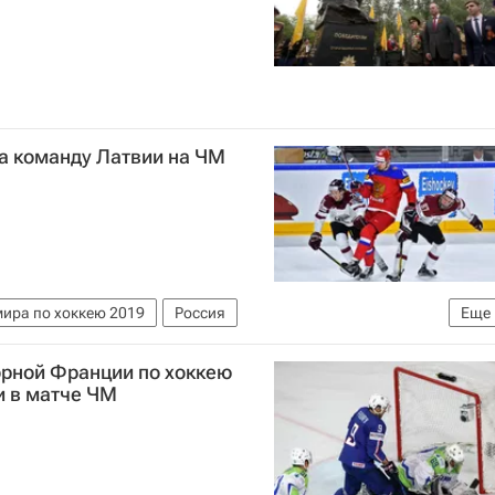
а команду Латвии на ЧМ
ира по хоккею 2019
Россия
Еще
бой
орной Франции по хоккею
и в матче ЧМ