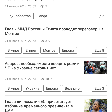
Кабинет министров Украины
Весь мир
Северная Америка
Европа
21 января 2014, 23:07
7
Правительство РФ
СНГ
Россия
Женева (кантон)
Джон Керри
Башар Асад
Единоборства
Спорт
Еще
2
Государственный департамент США
Россия
Женская сборная России по борьбе
Главы МИД России и Египта проводят переговоры в
Наталья Воробьёва
Монтре
21 января 2014, 22:58
377
В мире
Египет
Монтре
Европа
Еще
8
Во (кантон)
Африка
Весь мир
Азаров: необходимости вводить режим
Сергей Лавров
МИД Египта
ЧП на Украине сегодня нет
Министерство иностранных дел Российской Федерации (МИД РФ)
21 января 2014, 22:55
1035
Конференция "Женева-2". Первый раунд переговоров
В мире
Украина
Европа
Весь мир
Еще
3
Россия
Николай Азаров (политик)
Глава дипломатии ЕС приветствует
Верховная Рада Украины
избрание временного президента в
ЦАР
Ситуация на Украине