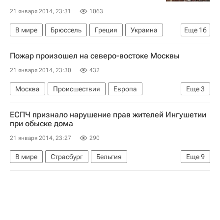
21 января 2014, 23:31
1063
В мире
Брюссель
Греция
Украина
Еще
16
США
Вильнюс
Литва
Америка
Пожар произошел на северо-востоке Москвы
Бельгия
Северная Америка
Весь мир
21 января 2014, 23:30
432
Европа
Брюссельский столичный регион
Москва
Происшествия
Европа
Еще
3
Правительство РФ
МИД Греции‎
Центральный ФО
Весь мир
Россия
Совет Европы
Евросоюз
ЕСПЧ признало нарушение прав жителей Ингушетии
Саммит Евросоюза
Россия
при обыске дома
Европарламент
21 января 2014, 23:27
290
В мире
Страсбург
Бельгия
Еще
9
Республика Ингушетия
Эльзас
Весь мир
Франция
Европа
Северо-Кавказский ФО
Дмитрий Дедов
Европейский суд по правам человека (ЕСПЧ)