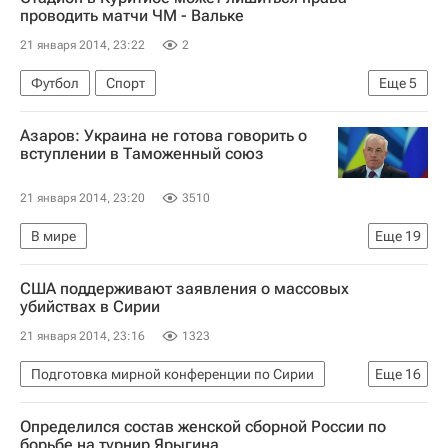
Европейский суд по правам человека (ЕСПЧ)
проводить матчи ЧМ - Вальке
21 января 2014, 23:22
2
Футбол
Спорт
Еще
5
Международная федерация футбола (ФИФА)
Азаров: Украина не готова говорить о
Жером Вальке
вступлении в Таможенный союз
Подготовка к чемпионату мира-2014 по футболу в Бразилии
21 января 2014, 23:20
3510
Алжир
Сборная России по футболу
В мире
Еще
19
Приостановка переговоров по евроинтеграции Украины
США поддерживают заявления о массовых
Белоруссия
Казахстан
Брюссель
Киев
убийствах в Сирии
Украина
Азия
Бельгия
Весь мир
21 января 2014, 23:16
1323
Европа
Брюссельский столичный регион
Подготовка мирной конференции по Сирии
Еще
16
Владимир Путин
Николай Азаров (политик)
Монтре
Женева (город)
Сирия
Катар
Таможенный союз
Евросоюз
Определился состав женской сборной России по
США
Америка
Во (кантон)
Азия
борьбе на турнир Ярыгина