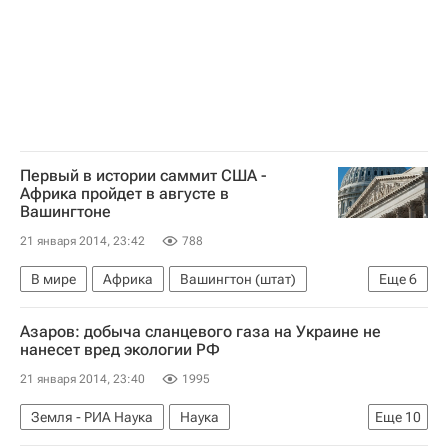
Amnesty International
Россия
Первый в истории саммит США -
Африка пройдет в августе в
Вашингтоне
21 января 2014, 23:42
788
В мире
Африка
Вашингтон (штат)
Еще
6
США
Америка
Весь мир
Азаров: добыча сланцевого газа на Украине не
Северная Америка
Джей Карни
нанесет вред экологии РФ
Барак Обама
21 января 2014, 23:40
1995
Земля - РИА Наука
Наука
Еще
10
Белгородская область
Харьковская область