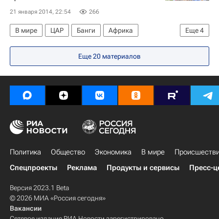
21 января 2014, 22:54
266
В мире
ЦАР
Банги
Африка
Еще
4
Весь мир
Катрин Самба-Панза
Еще 20 материалов
Мишель Джотодия
Кэтрин Эштон
Политика
Общество
Экономика
В мире
Происшеств
Спецпроекты
Реклама
Продукты и сервисы
Пресс-ц
Версия 2023.1 Beta
© 2026 МИА «Россия сегодня»
Вакансии
Сетевое издание РИА Новости зарегистрировано