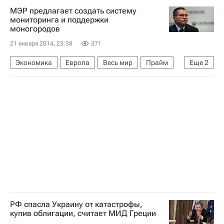
МЭР предлагает создать систему
Украина
Белгород
Центральный ФО
мониторинга и поддержки
моногородов
Европа
Весь мир
21 января 2014, 23:38
371
Николай Азаров (политик)
Кабинет министров Украины
Россия
Экономика
Европа
Весь мир
Прайм
Еще
2
Правительство РФ
Россия
РФ спасла Украину от катастрофы,
купив облигации, считает МИД Греции