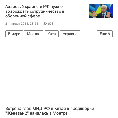
Женева (город)
Во (кантон)
Азия
Азаров: Украине и РФ нужно
Весь мир
Женева (кантон)
Пан Ги Мун
возрождать сотрудничество в
оборонной сфере
Дмитрий Медведев
ООН
21 января 2014, 23:55
603
Правительство РФ
CNN (телеканал)
Конференция "Женева-2". Первый раунд переговоров
В мире
Москва
Киев
Украина
Еще
6
СССР
Центральный ФО
Европа
Весь мир
Николай Азаров (политик)
Россия
Встреча глав МИД РФ и Китая в преддверии
"Женевы-2" началась в Монтре