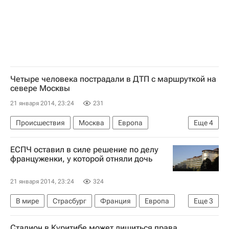
Россия
Четыре человека пострадали в ДТП с маршруткой на
севере Москвы
21 января 2014, 23:24
231
Происшествия
Москва
Европа
Еще
4
Центральный ФО
Весь мир
ЕСПЧ оставил в силе решение по делу
Управление ГИБДД по г. Москве
Россия
француженки, у которой отняли дочь
21 января 2014, 23:24
324
В мире
Страсбург
Франция
Европа
Еще
3
Весь мир
Эльзас
Стадион в Куритибе может лишиться права