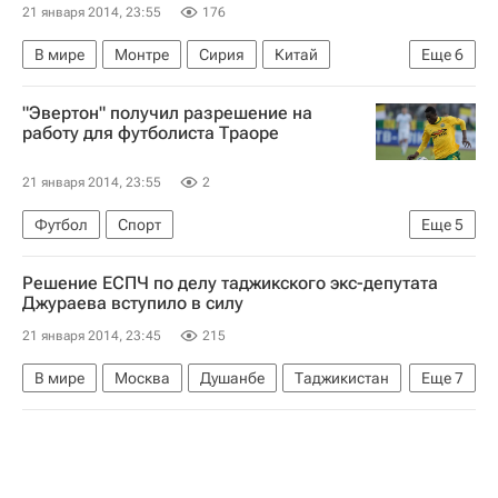
21 января 2014, 23:55
176
В мире
Монтре
Сирия
Китай
Еще
6
Европа
Во (кантон)
Азия
Весь мир
"Эвертон" получил разрешение на
Конференция "Женева-2". Первый раунд переговоров
работу для футболиста Траоре
Россия
21 января 2014, 23:55
2
Футбол
Спорт
Еще
5
Чемпионат Франции по футболу (Лига 1)
Решение ЕСПЧ по делу таджикского экс-депутата
АПЛ 2026-2027 (Чемпионат Англии по футболу)
Джураева вступило в силу
Монако
Эвертон
Ласина Траоре
21 января 2014, 23:45
215
В мире
Москва
Душанбе
Таджикистан
Еще
7
Европа
Центральный ФО
Азия
Весь мир
Европейский суд по правам человека (ЕСПЧ)