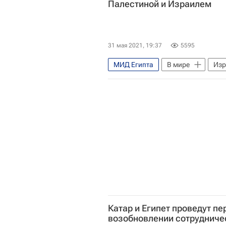
Палестиной и Израилем
31 мая 2021, 19:37
5595
МИД Египта
В мире
Изр
Палестина
Набиль Фахми
Обострение палестино-израильско
Катар и Египет проведут пе
возобновлении сотрудниче