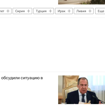
пет
Сирия
Турция
Ирак
Ливия
Еще
ифа Хафтар
 обсудили ситуацию в