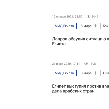
12 января 2021, 22:50
2446
МИД Египта
В мире
Бах
Саудовская Аравия
Лавров обсудил ситуацию 
Египта
21 июля 2020, 17:11
1108
МИД Египта
В мире
Ли
Совет Безопасности ООН
С
Египет выступил против вм
Северная Африка
дела арабских стран