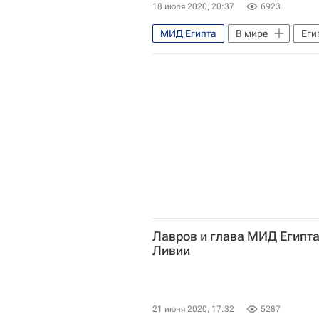
18 июля 2020, 20:37
6923
МИД Египта
В мире
Еги
Абдель Фаттах ас-Сиси
Хал
Лавров и глава МИД Египта
Ливии
21 июня 2020, 17:32
5287