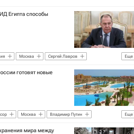
МИД Египта способы
вия
Москва
Сергей Лавров
Еще
России готовят новые
сор
Москва
Владимир Путин
Еще
туристы
Туризм
куда поехать
охранения мира между
лететь