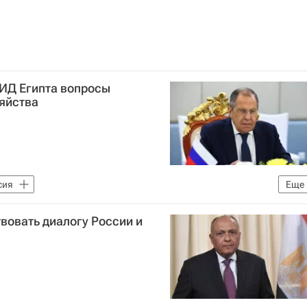
МИД Египта вопросы
зяйства
сия
Еще
Российской Федерации (МИД РФ)
Сергей Лавров
вовать диалогу России и