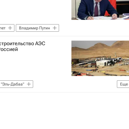
пет
Владимир Путин
строительство АЭС
Россией
 "Эль-Дабаа"
Еще
томной энергии "Росатом"
Россия
В мире