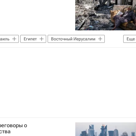
аиль
Египет
Восточный Иерусалим
Еще
го конфликта в 2021 году
реговоры о
ства