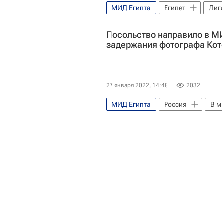
МИД Египта
Египет
Лиг
Украина
Самех Шукри
Посольство направило в МИ
задержания фотографа Кот
27 января 2022, 14:48
2032
МИД Египта
Россия
В м
Новости - Туризм
туристы