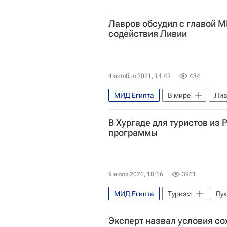
Лавров обсудил с главой 
содействия Ливии
4 октября 2021, 14:42
434
МИД Египта
В мире
Ли
Самех Шукри
Россия
В Хургаде для туристов из 
программы
9 июля 2021, 18:16
3961
МИД Египта
Туризм
Лук
Хургада
Новости - Туризм
Эксперт назвал условия с
Отдых на море
куда можно 