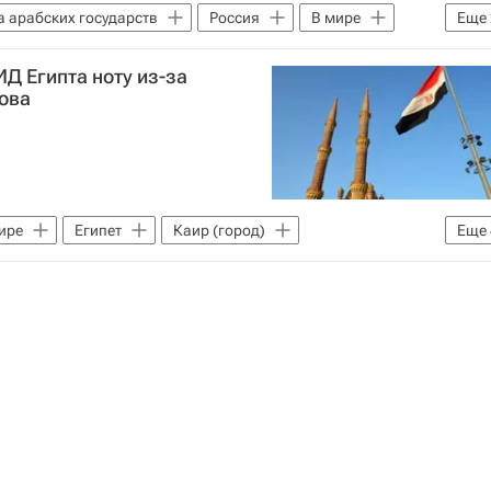
а арабских государств
Россия
В мире
Еще
Д Египта ноту из-за
ова
ире
Египет
Каир (город)
Еще
Туризм
Туризм