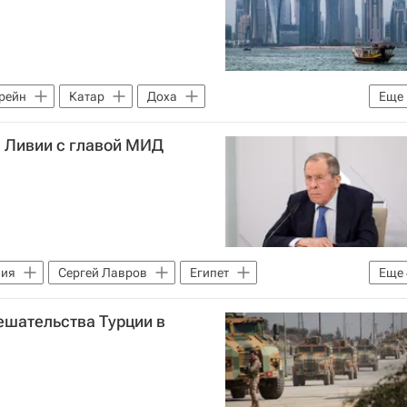
рейн
Катар
Доха
Еще
в Ливии с главой МИД
вия
Сергей Лавров
Египет
Еще
амех Шукри
Халифа Хафтар
ешательства Турции в