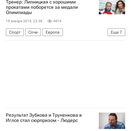
Тренер: Липницкая с хорошими
Фукусима (город)
Фукусима (префектура)
прокатами поборется за медали
Олимпиады
18 января 2014, 23:38
4814
Спорт
Сочи
Европа
Еще
7
Краснодарский край
Весь мир
Южный ФО
Аделина Сотникова
Юлия Липницкая
Олимпийские игры 2014
Россия
Результат Зубкова и Труненкова в
Иглсе стал сюрпризом - Людерс