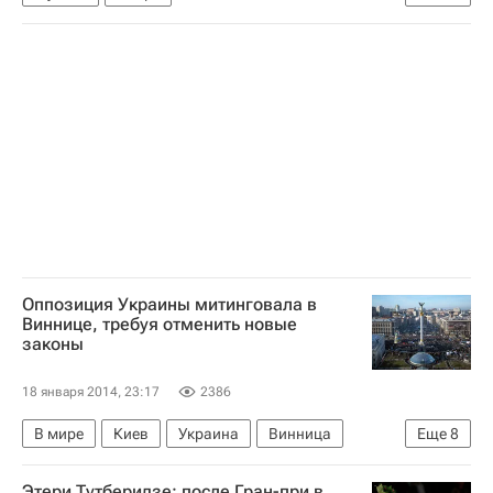
АПЛ 2026-2027 (Чемпионат Англии по футболу)
Астон Вилла
Ливерпуль
Оппозиция Украины митинговала в
Виннице, требуя отменить новые
законы
18 января 2014, 23:17
2386
В мире
Киев
Украина
Винница
Еще
8
Европа
Винницкая область
Весь мир
Этери Тутберидзе: после Гран-при в