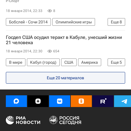
Р-Спорт
18 января 2014, 22:33
8
Бобслей - Сочи 2014
Олимпийские игры
Еще
8
Спорт
Бобслей
Госдеп США осудил теракт в Кабуле, унесший жизни
Мультимедийный спортивный пакет
21 человека
Седьмой этап КМ по бобслею и скелетону в Иглсе (Австрия), 17-19 января
18 января 2014, 22:30
654
Сочи 2014: Бобслей. Двойки, мужчины
В мире
Кабул (город)
США
Америка
Еще
5
Зимние Олимпийские игры 2014
Азия
Весь мир
Северная Америка
Дмитрий Труненков
Александр Зубков
Еще 20 материалов
Афганистан
Государственный департамент США