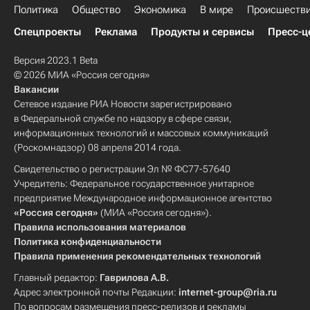
Политика
Общество
Экономика
В мире
Происшеств
Спецпроекты
Реклама
Продукты и сервисы
Пресс-ц
Версия 2023.1 Beta
© 2026 МИА «Россия сегодня»
Вакансии
Сетевое издание РИА Новости зарегистрировано
в Федеральной службе по надзору в сфере связи,
информационных технологий и массовых коммуникаций
(Роскомнадзор) 08 апреля 2014 года.
Свидетельство о регистрации Эл № ФС77-57640
Учредитель: Федеральное государственное унитарное
предприятие Международное информационное агентство
«Россия сегодня»
(МИА «Россия сегодня»).
Правила использования материалов
Политика конфиденциальности
Правила применения рекомендательных технологий
Главный редактор:
Гаврилова А.В.
Адрес электронной почты Редакции:
internet-group@ria.ru
По вопросам размещения пресс-релизов и рекламы