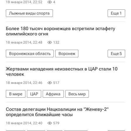
18 января 2014, 22:52
4
Лыжные виды спорта
Еще
1
Кубок мира по прыжкам на лыжах с трамплина
Более 180 тысяч воронежцев встретили эстафету
олимпийского огня
18 января 2014, 22:48
132
Воронежская область
Воронеж
Еще
5
Центральный ФО
Весь мир
Европа
Жертвами нападения неизвестных в ЦАР стали 10
Эстафета Олимпийского огня
Россия
человек
18 января 2014, 22:46
517
В мире
ЦАР
Африка
Весь мир
Состав делегации Нацкоалиции на "Женеву-2"
определится ближайшие часы
18 января 2014, 22:40
579