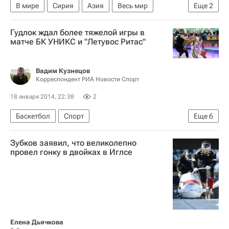
В мире
Сирия
Азия
Весь мир
Еще
2
Лахдар Брахими
Гудлок ждал более тяжелой игры в
Подготовка мирной конференции по Сирии
матче БК УНИКС и "Летувос Ритас"
Вадим Кузнецов
Корреспондент РИА Новости Спорт
18 января 2014, 22:38
2
Баскетбол
Спорт
Еще
6
Мультимедийный спортивный пакет
Зубков заявил, что великолепно
Единая лига ВТБ
Летувос Ритас
УНИКС
провел гонку в двойках в Иглсе
Эндрю Гудлок
Омар Кук
Елена Дьячкова