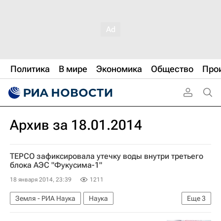
Политика
В мире
Экономика
Общество
Про
Архив за 18.01.2014
ТEPCO зафиксировала утечку воды внутри третьего
блока АЭС "Фукусима-1"
18 января 2014, 23:39
1211
Земля - РИА Наука
Наука
Еще
3
Ситуация на АЭС "Фукусима-1" в Японии после землетрясения