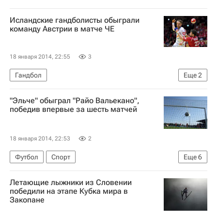
Исландские гандболисты обыграли
команду Австрии в матче ЧЕ
18 января 2014, 22:55
3
Гандбол
Еще
2
Чемпионат Европы по гандболу среди мужчин
"Эльче" обыграл "Райо Вальекано",
Исландия
победив впервые за шесть матчей
18 января 2014, 22:53
2
Футбол
Спорт
Еще
6
Чемпионат Испании по футболу
Эльче
Летающие лыжники из Словении
Райо Вальекано
Эду Альбакар
победили на этапе Кубка мира в
Закопане
Рауль Баэна
Хави Маркес