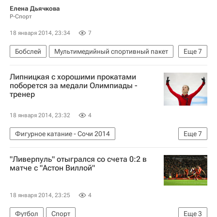
Елена Дьячкова
Р-Спорт
18 января 2014, 23:34
7
Бобслей
Мультимедийный спортивный пакет
Еще
7
Пьер Людерс
Липницкая с хорошими прокатами
Седьмой этап КМ по бобслею и скелетону в Иглсе (Австрия), 17-19 января
поборется за медали Олимпиады -
тренер
Сочи 2014: Бобслей. Двойки, мужчины
Сочи 2014: Бобслей. Четверки, мужчины
18 января 2014, 23:32
4
Зимние Олимпийские игры 2014
Фигурное катание - Сочи 2014
Еще
7
Дмитрий Труненков
Александр Зубков
Олимпийские игры
Спорт
"Ливерпуль" отыгрался со счета 0:2 в
Фигурное катание
Этери Тутберидзе
матче с "Астон Виллой"
Сочи 2014: Фигурное катание. Женщины
Зимние Олимпийские игры 2014
18 января 2014, 23:25
4
Юлия Липницкая
Футбол
Спорт
Еще
3