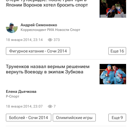
Виктор Янукович
Ариэль Шарон
Японии Воронов хотел бросить спорт
Верховная Рада Украины
Партия "Батькивщина"
Андрей Симоненко
Кабинет министров Украины
Корреспондент РИА Новости Спорт
18 января 2014, 23:14
373
Фигурное катание - Сочи 2014
Еще
16
Олимпийские игры
Спорт
Труненков назвал верным решением
Интервью - Авторы
Аналитика
вернуть Воеводу в экипаж Зубкова
Фигурное катание
Аналитика и интервью - Сочи 2014
Елена Дьячкова
Р-Спорт
Валентин Писеев
Этери Тутберидзе
Чемпионат Европы по фигурному катанию в Будапеште
18 января 2014, 23:07
7
Чемпионат Европы по фигурному катанию
Бобслей - Сочи 2014
Олимпийские игры
Еще
9
Зимние Олимпийские игры 2014
Спорт
Бобслей