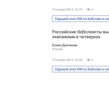
19 января 2014, 22:25
4
Седьмой этап КМ по бобслею и ске
Бобслей - Сочи 2014
Олимп
Российские бобслеисты вы
Сочи 2014: Бобслей. Двойки, муж
экипажами в четверках
Александр Касьянов
Елена Дьячкова
Р-Спорт
19 января 2014, 22:06
4
Седьмой этап КМ по бобслею и ске
Бобслей - Сочи 2014
Олимп
Мультимедийный спортивный пак
Сочи 2014: Бобслей. Двойки, муж
Сочи 2014: Бобслей. Четверки, м
Сборная России по бобслею