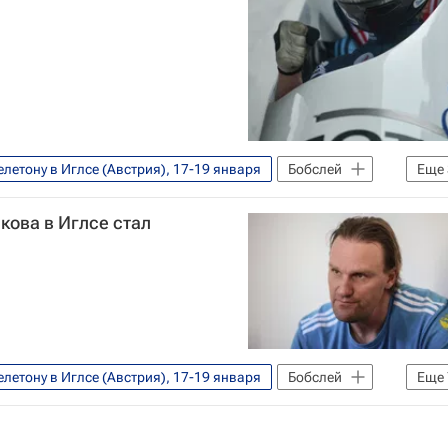
летону в Иглсе (Австрия), 17-19 января
Бобслей
Еще
дежда Палеева
Ольга Стульнева
кова в Иглсе стал
летону в Иглсе (Австрия), 17-19 января
Бобслей
Еще
ет
Пьер Людерс
чины
Сочи 2014: Бобслей. Четверки, мужчины