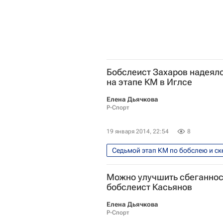
Никита Захаров
Мария Ор
Александр Третьяков
Алек
Бобслеист Захаров надеялс
на этапе КМ в Иглсе
Елена Дьячкова
Р-Спорт
19 января 2014, 22:54
8
Седьмой этап КМ по бобслею и ске
Мультимедийный спортивный пак
Можно улучшить сбеганност
бобслеист Касьянов
Елена Дьячкова
Р-Спорт