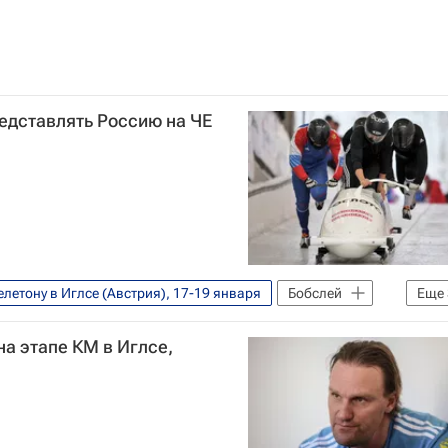
едставлять Россию на ЧЕ
летону в Иглсе (Австрия), 17-19 января
Бобслей
Еще
ии по бобслею
Алексей Горлачёв
а этапе КМ в Иглсе,