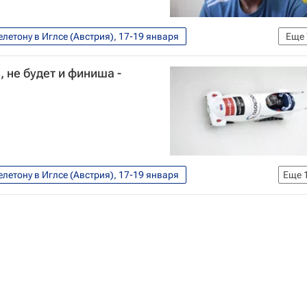
летону в Иглсе (Австрия), 17-19 января
Еще
ей
Олимпийские игры
Спорт
, не будет и финиша -
пийские игры 2014
Сборная России по бобслею
летону в Иглсе (Австрия), 17-19 января
Еще
ей
Олимпийские игры
Спорт
чины
Кубок мира по бобслею
4
Сборная России по бобслею
р Зубков