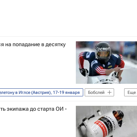
лова
Ольга Потылицына
сандр Зубков
я на попадание в десятку
летону в Иглсе (Австрия), 17-19 января
Бобслей
Еще
ет
Кубок мира по бобслею
Никита Захаров
ь экипажа до старта ОИ -