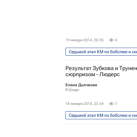
19 января 2014, 20:25
4
Седьмой этап КМ по бобслею и ске
Кубок мира по бобслею
На
Результат Зубкова и Трунен
сюрпризом - Людерс
Елена Дьячкова
Р-Спорт
18 января 2014, 23:34
7
Седьмой этап КМ по бобслею и ске
Мультимедийный спортивный пак
Сочи 2014: Бобслей. Двойки, муж