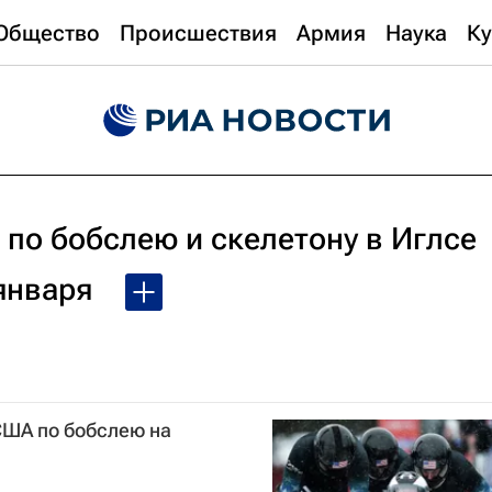
Общество
Происшествия
Армия
Наука
Ку
по бобслею и скелетону в Иглсе
 января
США по бобслею на