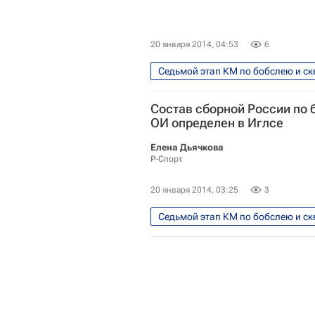
20 января 2014, 04:53
6
Седьмой этап КМ по бобслею и ске
Бобслей - Сочи 2014
Олимп
Состав сборной России по 
Мультимедийный спортивный пак
ОИ определен в Иглсе
Стивен Холкомб
Елена Дьячкова
Р-Спорт
20 января 2014, 03:25
3
Седьмой этап КМ по бобслею и ске
Бобслей - Сочи 2014
Бобсл
Олимпийские игры
Спорт
Кубок мира по бобслею
Куб
Зимние Олимпийские игры 2014