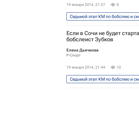
19 января 2014, 21:57
8
Седьмой этап КМ по бобслею и ске
Бобслей - Сочи 2014
Бобсл
Если в Сочи не будет старта
Пьер Людерс
Зимние Олим
бобслеист Зубков
Елена Дьячкова
Р-Спорт
19 января 2014, 21:44
10
Седьмой этап КМ по бобслею и ске
Бобслей - Сочи 2014
Бобсл
Сочи 2014: Бобслей. Двойки, муж
Россия на зимней Олимпиаде 201
Алексей Воевода
Александ