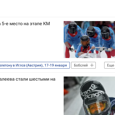
 5-е место на этапе КМ
летону в Иглсе (Австрия), 17-19 января
Бобслей
Еще
рилл Антюх
Максим Белугин
Палеева стали шестыми на