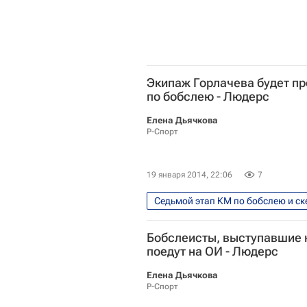
Александр Зубков
Экипаж Горлачева будет пр
по бобслею - Людерс
Елена Дьячкова
Р-Спорт
19 января 2014, 22:06
7
Седьмой этап КМ по бобслею и ске
Пьер Людерс
Сборная Росс
Бобслеисты, выступавшие н
поедут на ОИ - Людерс
Елена Дьячкова
Р-Спорт