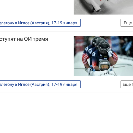
летону в Иглсе (Австрия), 17-19 января
Еще
ийские игры
Спорт
Бобслей
ступят на ОИ тремя
чины
Зимние Олимпийские игры 2014
летону в Иглсе (Австрия), 17-19 января
Еще
ийские игры
Спорт
Бобслей
ет
FIBT
чины
Сочи 2014: Бобслей. Двойки, женщины
ужчины
Зимние Олимпийские игры 2014
Александр Касьянов
Никита Захаров