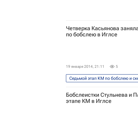
Четверка Касьянова заняла
по бобслею в Иглсе
19 января 2014, 21:11
5
Седьмой этап КМ по бобслею и ске
Кубок мира по бобслею
Ки
Бобслеистки Стульнева и 
Александр Касьянов
этапе КМ в Иглсе