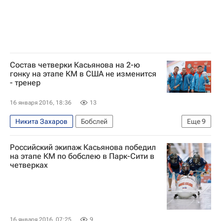
Состав четверки Касьянова на 2-ю
гонку на этапе КМ в США не изменится
- тренер
16 января 2016, 18:36
13
Никита Захаров
Бобслей
Еще
9
Владимир Бойцов
Кубок мира по бобслею
Российский экипаж Касьянова победил
Сборная России по бобслею
на этапе КМ по бобслею в Парк-Сити в
четверках
Алексей Пушкарёв
Пётр Моисеев
Ильвир Хузин
Максим Белугин
Александр Касьянов
Максим Мокроусов
16 января 2016, 07:25
9