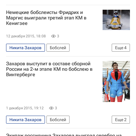
Немецкие бобслеисты Фридрих и
Маргис выиграли третий этап КМ в
Кенигзее
12 декабря 2015, 18:08
3
Никита Захаров
Бобслей
Еще
4
Кубок мира по бобслею
Оскар Мелбардис
Захаров выступит в составе сборной
Франческо Фридрих
Александр Касьянов
России на 2-м этапе КМ по бобслею в
Винтерберге
1 декабря 2015, 19:12
3
Никита Захаров
Бобслей
Еще
2
Владимир Бойцов
Кубок мира по бобслею
Экипаж россиянина Захарова выиграл серебро на