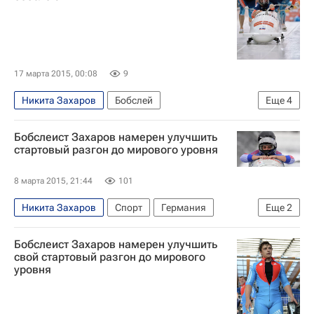
Елизавета Зубкова
Алексей Негодайло
Александр Касьянов
Сергей Чудинов
Антон Батуев
Мария Орлова
17 марта 2015, 00:08
9
Ольга Потылицына
Александр Третьяков
Никита Захаров
Бобслей
Еще
4
Александр Зубков
Чемпионат России по бобслею
Бобслеист Захаров намерен улучшить
Алексей Негодайло
Александр Касьянов
стартовый разгон до мирового уровня
Дмитрий Труненков
8 марта 2015, 21:44
101
Никита Захаров
Спорт
Германия
Еще
2
Европа
Весь мир
Бобслеист Захаров намерен улучшить
свой стартовый разгон до мирового
уровня