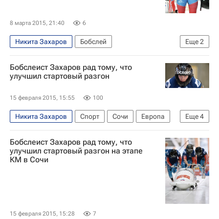
8 марта 2015, 21:40
6
Никита Захаров
Бобслей
Еще
2
Чемпионат мира-2015 по бобслею и скелетону прошел в Винтерберге с 26 февраля по 8 марта
Бобслеист Захаров рад тому, что
Чемпионат мира по бобслею и скелетону
улучшил стартовый разгон
15 февраля 2015, 15:55
100
Никита Захаров
Спорт
Сочи
Европа
Еще
4
Краснодарский край
Весь мир
Бобслеист Захаров рад тому, что
Южный ФО
Россия
улучшил стартовый разгон на этапе
КМ в Сочи
15 февраля 2015, 15:28
7