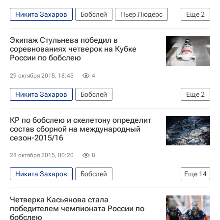
Никита Захаров
Бобслей
Пьер Людерс
Еще
2
Кубок мира по бобслею
Александр Касьянов
Экипаж Стульнева победил в
соревнованиях четверок на Кубке
России по бобслею
29 октября 2015, 18:45
4
Никита Захаров
Бобслей
Еще
2
Кубок мира по бобслею
Максим Мокроусов
КР по бобслею и скелетону определит
состав сборной на международный
сезон-2015/16
28 октября 2015, 00:20
8
Никита Захаров
Бобслей
Еще
14
Кубок России по бобслею и скелетону
Четверка Касьянова стала
Надежда Сергеева
Александра Родионова
победителем чемпионата России по
бобслею
Никита Трегубов
Пётр Моисеев