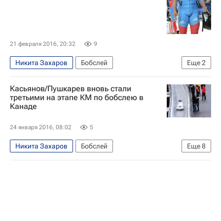
21 февраля 2016, 20:32
9
Никита Захаров
Бобслей
Еще
2
Чемпионат мира-2016 по бобслею и скелетону, Австрия, 12-21 февраля
Касьянов/Пушкарев вновь стали
Чемпионат мира по бобслею и скелетону
третьими на этапе КМ по бобслею в
Канаде
24 января 2016, 08:02
5
Никита Захаров
Бобслей
Еще
8
Кубок мира по бобслею
Интарс Дамбис
Алексей Пушкарёв
Кристофер Спринг
Ласеллес Браун
Угис Жалимс
Максим Белугин
Александр Касьянов