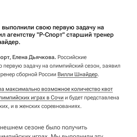
 выполнили свою первую задачу на
л агентству "Р-Спорт" старший тренер
найдер.
порт, Елена Дьячкова.
Российские
 первую задачу на олимпийский сезон, заявил
тренер сборной России
Вилли Шнайдер
.
ла максимально возможное количество квот
лимпийских играх в Сочи
и будет представлена
их, и в женских соревнованиях.
ынешнем сезоне было получить
импийских играх. Мы выполнили эту