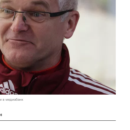
и в медиабанк
н