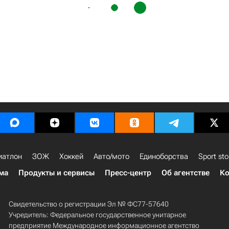
иатлон
ЗОЖ
Хоккей
Авто/мото
Единоборства
Sport sto
ма
Продукты и сервисы
Пресс-центр
Об агентстве
Ко
Свидетельство о регистрации Эл № ФС77-57640
Учредитель: Федеральное государственное унитарное
предприятие Международное информационное агентство