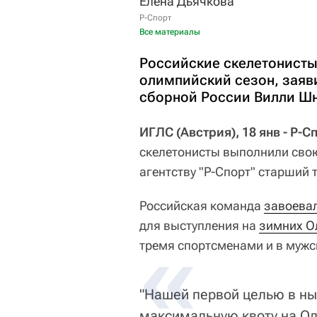
Елена Дьячкова
Р-Спорт
Все материалы
Российские скелетонисты
олимпийский сезон, заяви
сборной России Вилли Ш
ИГЛС (Австрия), 18 янв - Р-С
скелетонисты выполнили свою
агентству "Р-Спорт" старший 
Российская команда
завоева
для выступления на
зимних О
тремя спортсменами и в мужск
"Нашей первой целью в н
максимальную квоту на Ол