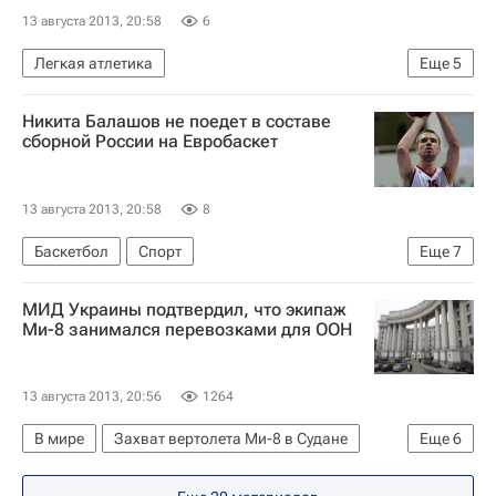
13 августа 2013, 20:58
6
Легкая атлетика
Еще
5
Новости - Чемпионат мира по легкой атлетике
Никита Балашов не поедет в составе
Чемпионат мира по легкой атлетике в Москве
сборной России на Евробаскет
Чемпионат мира по лёгкой атлетике
Сборная России по лёгкой атлетике
13 августа 2013, 20:58
8
Екатерина Шармина
Баскетбол
Спорт
Еще
7
Мультимедийный спортивный пакет
МИД Украины подтвердил, что экипаж
Российская федерация баскетбола (РФБ)
Ми-8 занимался перевозками для ООН
Василий Карасев
Чемпионат Европы по баскетболу-2013. 4-22 сентября
13 августа 2013, 20:56
1264
Чемпионат Европы по баскетболу (Евробаскет)
В мире
Захват вертолета Ми-8 в Судане
Еще
6
Россия
Никита Балашов
Судан
Африка
Весь мир
МИД Украины