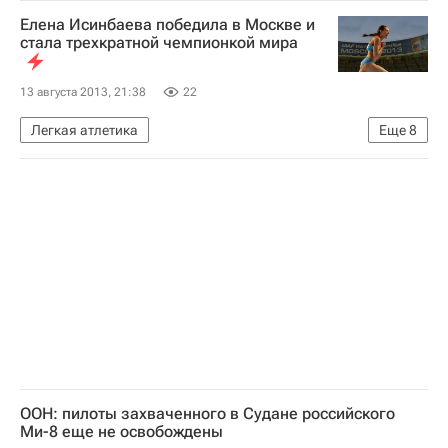
Чемпионат мира по лёгкой атлетике
Елена Исинбаева победила в Москве и
стала трехкратной чемпионкой мира
13 августа 2013, 21:38
22
Легкая атлетика
Еще
8
Новости - Чемпионат мира по легкой атлетике
Чемпионат мира по легкой атлетике в Москве
Чемпионат мира по лёгкой атлетике
Сборная России по лёгкой атлетике
Ярислей Сильва
Дженнифер Сур
Елена Исинбаева
Анастасия Савченко
ООН: пилоты захваченного в Судане российского
Ми-8 еще не освобождены