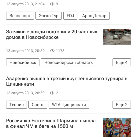
13 августа 2013, 21:04
9
Велоспорт
Энеко Тур
FDJ
Арно Демар
Затяжные дожди подтопили 20 частных
домов в Новосибирске
13 августа 2013, 20:59
1173
Новосибирск
Новосибирская область
Еще
4
Весь мир
Европа
Сибирский ФО
Азаренко вышла в третий круг теннисного турнира в
Россия
Цинциннати
13 августа 2013, 20:59
2
Теннис
Спорт
WTA Цинциннати
Еще
2
Ваня Кинг
Виктория Азаренко
Россиянка Екатерина Шармина вышла
в финал ЧМ в беге на 1500 м