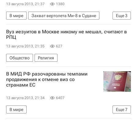
13 августа 2013, 21:37
1380
В мире
Захват вертолета Ми-8 в Судане
Еще
3
Судан
Африка
Весь мир
Вуз иезуитов в Москве никому не мешал, считают в
РПЦ
13 августа 2013, 21:35
627
Общество
Религия
В МИД РФ разочарованы темпами
продвижения к отмене виз со
странами ЕС
13 августа 2013, 21:34
6407
В мире
Еще
7
Вопрос введения безвизового режима между РФ и Евросоюзом
Европа
Весь мир
Сергей Лавров