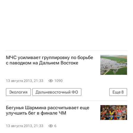
Евросоюз
Министерство иностранных дел Российской Федерации (МИД РФ)
Россия
МЧС усиливает группировку по борьбе
с паводком на Дальнем Востоке
13 августа 2013, 21:33
1090
Экология
Дальневосточный ФО
Еще
8
Хабаровский край
Амурская область
Бегунья Шармина рассчитывает еще
Европа
Весь мир
Ирина Россиус
улучшить бег в финале ЧМ
МЧС России (Министерство РФ по делам гражданской обороны, чрезвычайным ситуациям и ликвидации последствий стихийных бедствий)
13 августа 2013, 21:33
6
Паводок на Дальнем Востоке-2013
Россия