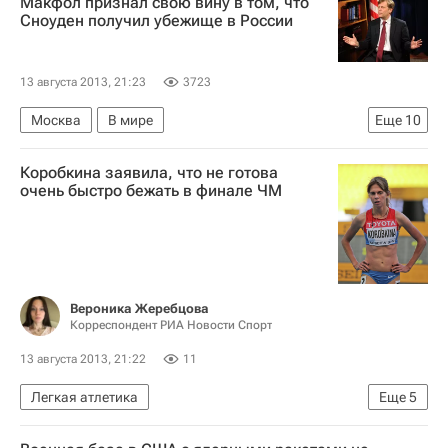
Макфол признал свою вину в том, что
Сноуден получил убежище в России
13 августа 2013, 21:23
3723
Москва
В мире
Еще
10
Сноуден получил временное убежище в России
Коробкина заявила, что не готова
США
Америка
Весь мир
очень быстро бежать в финале ЧМ
Северная Америка
Европа
Эдвард Сноуден
Майкл Макфол
Шереметьево (аэропорт)
Россия
Вероника Жеребцова
Корреспондент РИА Новости Спорт
13 августа 2013, 21:22
11
Легкая атлетика
Еще
5
Новости - Чемпионат мира по легкой атлетике