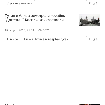
Легкая атлетика
Еще
5
Новости - Чемпионат мира по легкой атлетике
Путин и Алиев осмотрели корабль
Чемпионат мира по легкой атлетике в Москве
"Дагестан" Каспийской флотилии
Чемпионат мира по лёгкой атлетике
13 августа 2013, 21:31
5771
Сборная России по лёгкой атлетике
В мире
Визит Путина в Азербайджан
Еще
8
Екатерина Шармина
Астраханская область
Баку
Весь мир
Европа
Азербайджан
Ильхам Алиев
Владимир Путин
Каспийская флотилия