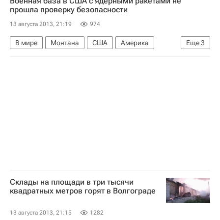
Военная база в США с ядерными ракетами не
Чемпионат мира по легкой атлетике в Москве
прошла проверку безопасности
Чемпионат мира по лёгкой атлетике
13 августа 2013, 21:19
974
Сборная России по лёгкой атлетике
В мире
Монтана
США
Америка
Еще
3
Елена Коробкина
Весь мир
Северная Америка
Associated Press
Склады на площади в три тысячи
квадратных метров горят в Волгограде
13 августа 2013, 21:15
1282