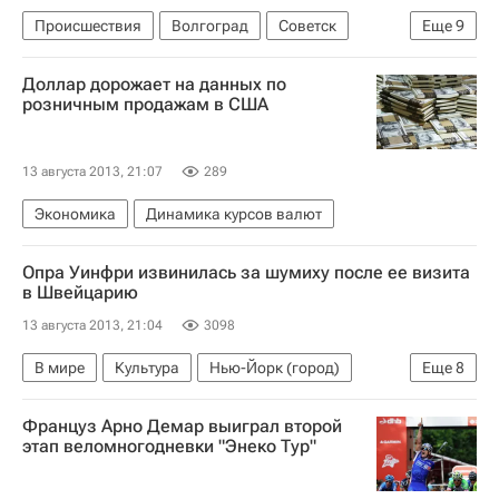
Происшествия
Волгоград
Советск
Еще
9
Советский район
Кировская область
Доллар дорожает на данных по
Весь мир
Европа
Волгоградская область
розничным продажам в США
Южный ФО
Приволжский ФО
МЧС России (Министерство РФ по делам гражданской обороны, чрезвычайным ситуациям и ликвидации последствий стихийных бедствий)
13 августа 2013, 21:07
289
Россия
Экономика
Динамика курсов валют
Опра Уинфри извинилась за шумиху после ее визита
в Швейцарию
13 августа 2013, 21:04
3098
В мире
Культура
Нью-Йорк (город)
Еще
8
Швейцария
Америка
Европа
Француз Арно Демар выиграл второй
Нью-Йорк (штат)
Северная Америка
США
этап веломногодневки "Энеко Тур"
Весь мир
Опра Уинфри