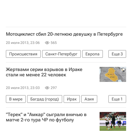
Мотоциклист сбил 20-летнюю девушку в Петербурге
20 июля 2013, 23:06
565
Происшествия
Санкт-Петербург
Европа
Еще
3
Северо-Западный ФО
Весь мир
Россия
Жертвами серии взрывов в Ираке
стали не менее 22 человек
20 июля 2013, 23:03
297
В мире
Багдад (город)
Ирак
Азия
Еще
1
Весь мир
"Терек" и "Амкар" сыграли вничью в
матче 2-го тура ЧР по футболу