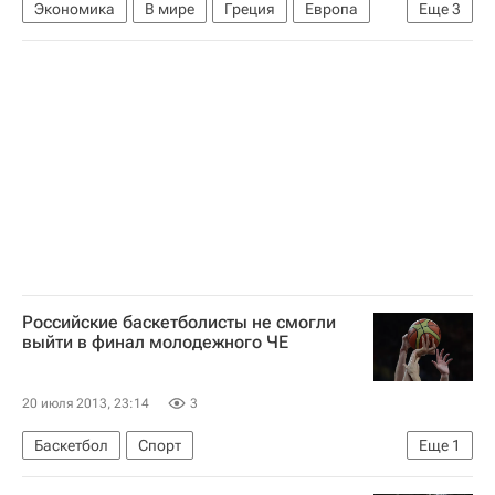
Экономика
В мире
Греция
Европа
Еще
3
Весь мир
Яннис Стурнарас
МВФ
Российские баскетболисты не смогли
выйти в финал молодежного ЧЕ
20 июля 2013, 23:14
3
Баскетбол
Спорт
Еще
1
Чемпионат Европы по баскетболу среди юношей