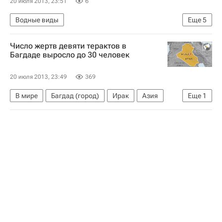
20 июля 2013, 23:51
6
Водные виды
Еще
5
Мультимедийный спортивный пакет
Число жертв девяти терактов в
Чемпионат мира по водным видам спорта в Барселоне
Багдаде выросло до 30 человек
Чемпионат мира по водным видам спорта
20 июля 2013, 23:49
369
Светлана Ромашина
Наталья Ищенко
В мире
Багдад (город)
Ирак
Азия
Еще
1
Весь мир