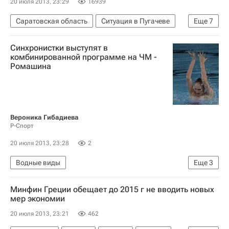
20 июля 2013, 23:29
16939
Саратовская область
Ситуация в Пугачеве
Еще
7
Общество
Пугачев
Европа
Синхронистки выступят в
Пугачевский район
Весь мир
комбинированной программе на ЧМ -
Ромашина
Приволжский ФО
Россия
Вероника Гибадиева
Р-Спорт
20 июля 2013, 23:28
2
Водные виды
Еще
3
Чемпионат мира по водным видам спорта в Барселоне
Минфин Греции обещает до 2015 г не вводить новых
Чемпионат мира по водным видам спорта
мер экономии
Светлана Ромашина
20 июля 2013, 23:21
462