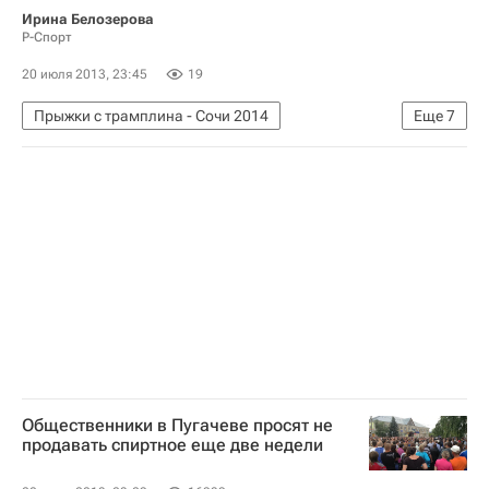
Ирина Белозерова
Р-Спорт
20 июля 2013, 23:45
19
Прыжки с трамплина - Сочи 2014
Еще
7
Лыжные виды спорта
Олимпийские игры
Спорт
Александр Сардыко
Антон Калиниченко
Дмитрий Васильев
Денис Корнилов
Общественники в Пугачеве просят не
продавать спиртное еще две недели