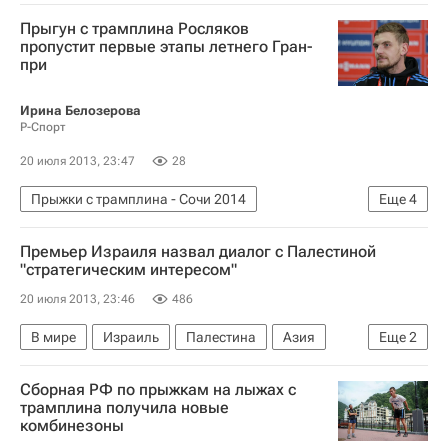
Прыгун с трамплина Росляков
пропустит первые этапы летнего Гран-
при
Ирина Белозерова
Р-Спорт
20 июля 2013, 23:47
28
Прыжки с трамплина - Сочи 2014
Еще
4
Лыжные виды спорта
Олимпийские игры
Премьер Израиля назвал диалог с Палестиной
Спорт
Илья Росляков
"стратегическим интересом"
20 июля 2013, 23:46
486
В мире
Израиль
Палестина
Азия
Еще
2
Весь мир
Биньямин Нетаньяху
Сборная РФ по прыжкам на лыжах с
трамплина получила новые
комбинезоны