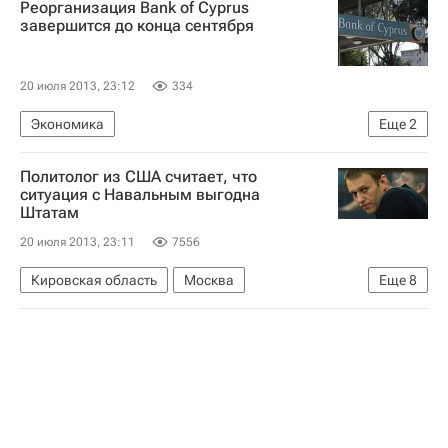
Реорганизация Bank of Cyprus
завершится до конца сентября
20 июля 2013, 23:12
334
Экономика
Еще
2
Меры, принимаемые Грецией для получения финподдержки ЕС
Политолог из США считает, что
Bank of Cyprus
ситуация с Навальным выгодна
Штатам
20 июля 2013, 23:11
7556
Кировская область
Москва
Еще
8
Происшествия
В мире
Приговор Навальному. Реакция и комментарии
Европа
Весь мир
Алексей Навальный*
Кировлес
Россия