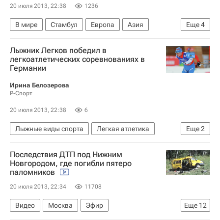
20 июля 2013, 22:38
1236
В мире
Стамбул
Европа
Азия
Еще
4
Турция
Весь мир
Правительство Турции
Лыжник Легков победил в
Протесты в Турции
легкоатлетических соревнованиях в
Германии
Ирина Белозерова
Р-Спорт
20 июля 2013, 22:38
6
Лыжные виды спорта
Легкая атлетика
Еще
2
Клаудия Нюстад
Александр Легков
Последствия ДТП под Нижним
Новгородом, где погибли пятеро
паломников
20 июля 2013, 22:34
11708
Видео
Москва
Эфир
Еще
12