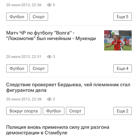
20 июля 2013, 22:56
5
Футбол
Спорт
Еще
5
РПЛ 2026-2027 (Чемпионат России по футболу)
Матч ЧР по футболу "Волга" -
Амкар
Ахмат
Мартин Якубко
"Локомотив" был ничейным - Мукенди
Игорь Лебеденко
20 июля 2013, 22:51
3
Футбол
Спорт
Еще
4
РПЛ 2026-2027 (Чемпионат России по футболу)
Следствие проверяет Бердыева, чей племянник стал
Волга (Нижний Новгород)
фигурантом дела
Локомотив (Москва)
20 июля 2013, 22:38
2
Мулумба Келвин Мукенди
Вокруг спорта
Футбол
Спорт
Еще
2
Курбан Бердыев
Рубин
Полиция вновь применила силу для разгона
демонстрации в Стамбуле