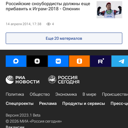
Российские сноубордисты должны еще
прибавить к Играм-2018 - Олюнин
14 апреля 2014, 17:38
4
Еще
20
материалов
Политика
Общество
Экономика
В мире
Происшеств
Спецпроекты
Реклама
Продукты и сервисы
Пресс-ц
Версия 2023.1 Beta
© 2026 МИА «Россия сегодня»
Вакансии