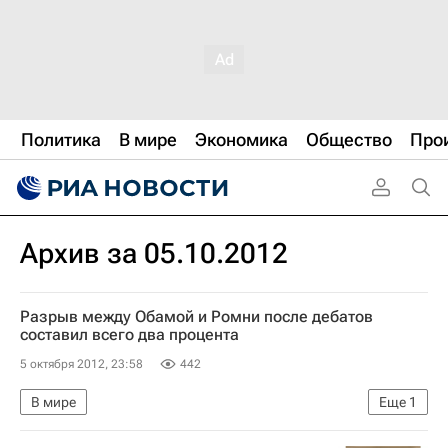
Политика
В мире
Экономика
Общество
Про
Архив за 05.10.2012
Разрыв между Обамой и Ромни после дебатов
составил всего два процента
5 октября 2012, 23:58
442
В мире
Еще
1
Первые предвыборные дебаты Барака Обамы и Митта Ромни