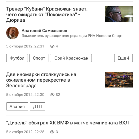
Тренер "Кубани" Красножан знает,
чего ожидать от "Локомотива" -
Дюрица
Анатолий Самохвалов
Заместитель руководителя редакции РИА Новости Спорт
5 октября 2012, 22:31
4
Футбол
Спорт
Юрий Красножан
Еще
4
РПЛ 2026-2027 (Чемпионат России по футболу)
Две иномарки столкнулись на
Кубань
Локомотив (Москва)
Ян Дюрица
оживленном перекрестке в
Зеленограде
5 октября 2012, 22:30
82
Авария
ДТП
"Дизель" обыграл ХК ВМФ в матче чемпионата ВХЛ
5 октября 2012, 22:28
3