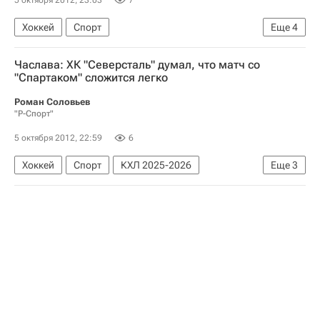
5 октября 2012, 23:03
7
Хоккей
Спорт
Еще
4
Мультимедийный спортивный пакет
Часлава: ХК "Северсталь" думал, что матч со
КХЛ 2025-2026
Витязь
Динамо (Рига)
"Спартаком" сложится легко
Роман Соловьев
"Р-Спорт"
5 октября 2012, 22:59
6
Хоккей
Спорт
КХЛ 2025-2026
Еще
3
Северсталь
ХК Спартак (Москва)
Петр Часлава