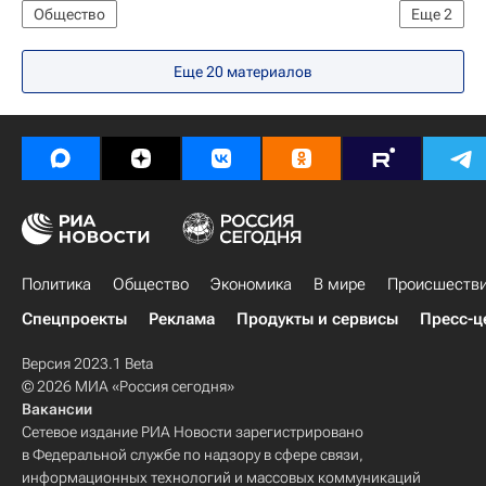
Общество
Еще
2
Реакция на фильм НТВ "Анатомия протеста-2"
Еще 20 материалов
Политика
Политика
Общество
Экономика
В мире
Происшеств
Спецпроекты
Реклама
Продукты и сервисы
Пресс-ц
Версия 2023.1 Beta
© 2026 МИА «Россия сегодня»
Вакансии
Сетевое издание РИА Новости зарегистрировано
в Федеральной службе по надзору в сфере связи,
информационных технологий и массовых коммуникаций