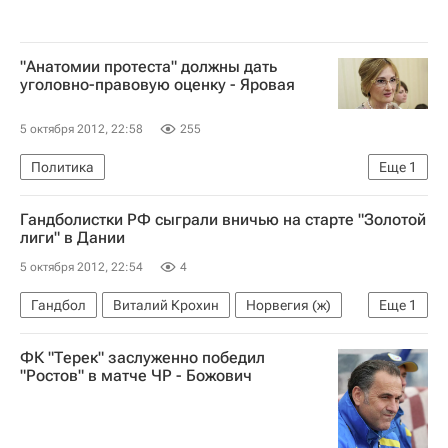
"Анатомии протеста" должны дать
уголовно-правовую оценку - Яровая
5 октября 2012, 22:58
255
Политика
Еще
1
Реакция на фильм НТВ "Анатомия протеста-2"
Гандболистки РФ сыграли вничью на старте "Золотой
лиги" в Дании
5 октября 2012, 22:54
4
Гандбол
Виталий Крохин
Норвегия (ж)
Еще
1
Россия (ж)
ФК "Терек" заслуженно победил
"Ростов" в матче ЧР - Божович