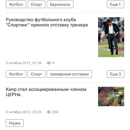
Футбол
Спорт
Барселона
Еще
1
Лионель Месси
Руководство футбольного клуба
"Спортинг" приняло отставку тренера
5 октября 2012, 22:36
9
Футбол
Спорт
тренерские отставки
Еще
3
Рикарду Са Пинту
Чемпионат Португалии
Кипр стал ассоциированным членом
Спортинг (Лиссабон)
ЦЕРНа
5 октября 2012, 22:35
258
Наука