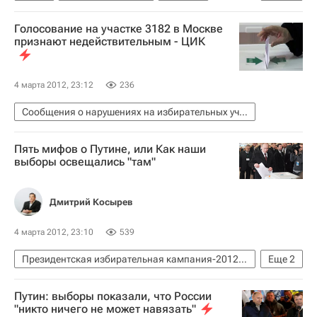
Президент РФ
Выборы
Голосование
Голосование на участке 3182 в Москве
Голосование на выборах президента России
признают недействительным - ЦИК
Видео
Россия
4 марта 2012, 23:12
236
Сообщения о нарушениях на избирательных участках
Пять мифов о Путине, или Как наши
выборы освещались "там"
Дмитрий Косырев
4 марта 2012, 23:10
539
Президентская избирательная кампания-2012 в России
Еще
2
Голосование на выборах президента России
Путин: выборы показали, что России
Аналитика
"никто ничего не может навязать"