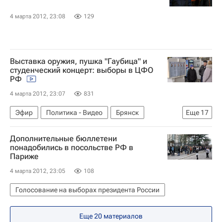
4 марта 2012, 23:08
129
Выставка оружия, пушка "Гаубица" и
студенческий концерт: выборы в ЦФО
РФ
4 марта 2012, 23:07
831
Эфир
Политика - Видео
Брянск
Еще
17
Ярославль
Кострома
Воронеж
Тула
Дополнительные бюллетени
Курск
Александр Мишарин
Президент РФ
понадобились в посольстве РФ в
Париже
Выборы
Голосование
Видео
4 марта 2012, 23:05
108
Брянская область
Ярославская область
Костромская область
Тульская область
Голосование на выборах президента России
Воронежская область
Курская область
Еще 20 материалов
Россия