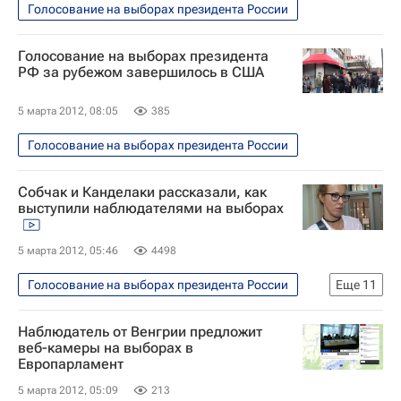
Голосование на выборах президента России
Голосование на выборах президента
РФ за рубежом завершилось в США
5 марта 2012, 08:05
385
Голосование на выборах президента России
Собчак и Канделаки рассказали, как
выступили наблюдателями на выборах
5 марта 2012, 05:46
4498
Голосование на выборах президента России
Еще
11
Общество - Видео
Видео
Эфир
Наблюдатель от Венгрии предложит
Сообщения о нарушениях на избирательных участках
веб-камеры на выборах в
Европарламент
Москва
Ксения Собчак
5 марта 2012, 05:09
213
Президент РФ
Выборы