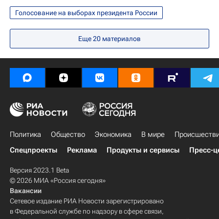
Голосование
Голосование на выборах президента России
Подсчет голосов на выборах президента России
Еще
20
материалов
Россия
Политика
Общество
Экономика
В мире
Происшеств
Спецпроекты
Реклама
Продукты и сервисы
Пресс-ц
Версия 2023.1 Beta
© 2026 МИА «Россия сегодня»
Вакансии
Сетевое издание РИА Новости зарегистрировано
в Федеральной службе по надзору в сфере связи,