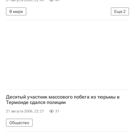
21 августа 2006, 22:43
45
В мире
Еще
2
СБ ООН принял резолюцию об урегулировании конфликта на юге Ливана
Израильско-ливанский конфликт. Хроника
Десятый участник массового побега из тюрьмы в
Термонде сдался полиции
21 августа 2006, 22:27
31
Общество