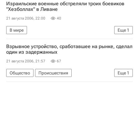
Израильские военные обстреляли троих боевиков
"Хезболлах" в Ливане
21 августа 2006, 22:00
40
В мире
Еще
1
Израильско-ливанский конфликт. Хроника
Взрывное устройство, сработавшее на рынке, сделал
один из задержанных
21 августа 2006, 21:57
67
Общество
Происшествия
Еще
1
Версии взрыва на Черкизовском рынке