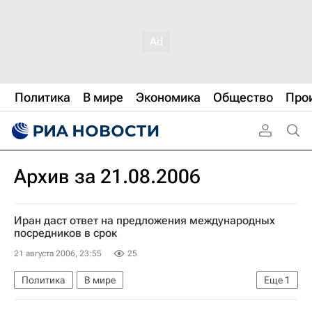
Политика
В мире
Экономика
Общество
Про
Архив за 21.08.2006
Иран даст ответ на предложения международных
посредников в срок
21 августа 2006, 23:55
25
Политика
В мире
Еще
1
Судьба иранского "ядерного досье"