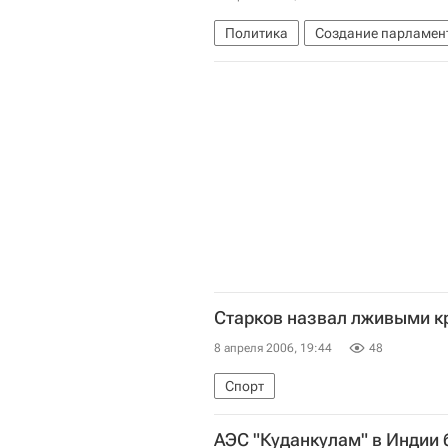
Политика
Создание парламент
Старков назвал лживыми к
8 апреля 2006, 19:44
48
Спорт
АЭС "Куданкулам" в Индии 