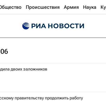
Общество
Происшествия
Армия
Наука
Ку
006
одила двоих заложников
сскому правительству продолжить работу