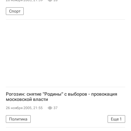
26 ноября 2005, 21:59
28
Спорт
Рогозин: снятие "Родины" с выборов - провокация
московской власти
26 ноября 2005, 21:55
37
Политика
Еще
1
Суд снял партию "Родина" с выборов в Мосгордуму