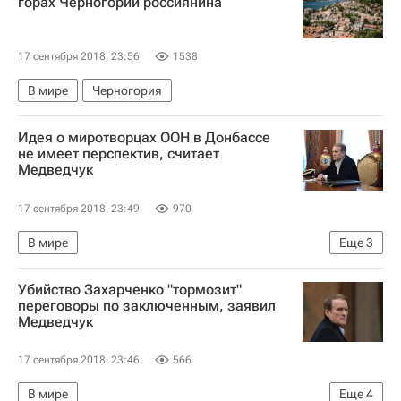
горах Черногории россиянина
17 сентября 2018, 23:56
1538
В мире
Черногория
Идея о миротворцах ООН в Донбассе
не имеет перспектив, считает
Медведчук
17 сентября 2018, 23:49
970
В мире
Еще
3
Призыв Украины ввести в страну миротворцев
Убийство Захарченко "тормозит"
Донбасс
Виктор Медведчук
переговоры по заключенным, заявил
Медведчук
17 сентября 2018, 23:46
566
В мире
Еще
4