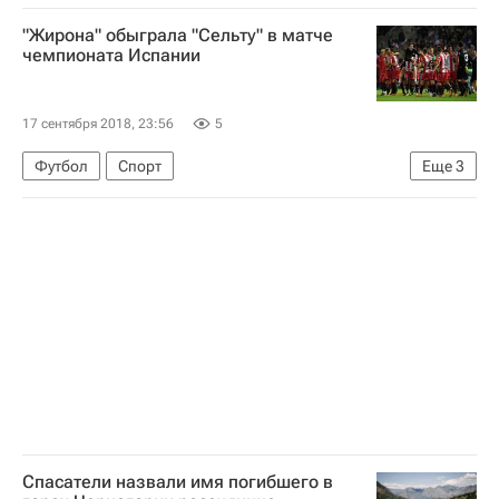
АПЛ 2026-2027 (Чемпионат Англии по футболу)
"Жирона" обыграла "Сельту" в матче
Брайтон энд Хоув Альбион
Саутгемптон
чемпионата Испании
17 сентября 2018, 23:56
5
Футбол
Спорт
Еще
3
Чемпионат Испании по футболу
Сельта
Жирона
Спасатели назвали имя погибшего в