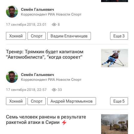
Семён Галькевич
Корреспондент РИА Новости Спорт
17 сентября 2018, 23:01
8
Хоккей
Спорт
Вадим Епанчинцев
Еще
3
КХЛ 2025-2026
ХК Спартак (Москва)
Тренер: Трямкин будет капитаном
Трактор
"Автомобилиста", "когда созреет"
Семён Галькевич
Корреспондент РИА Новости Спорт
17 сентября 2018, 22:57
33
Хоккей
Спорт
Андрей Мартемьянов
Еще
5
КХЛ 2025-2026
ХК Спартак (Москва)
Семь человек ранены в результате
Автомобилист
Никита Трямкин
ракетной атаки в Сирии
Найджел Доус