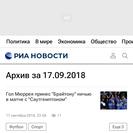
Политика
В мире
Экономика
Общество
Про
Архив за 17.09.2018
Гол Мюррея принес "Брайтону" ничью
в матче с "Саутгемптоном"
17 сентября 2018, 23:58
11
Футбол
Спорт
Еще
3