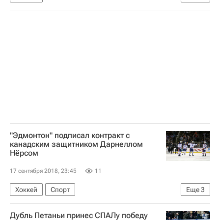
Убийство главы ДНР Александра Захарченко
Украина
Виктор Медведчук
Александр Захарченко
"Эдмонтон" подписал контракт с
канадским защитником Дарнеллом
Нёрсом
17 сентября 2018, 23:45
11
Хоккей
Спорт
Еще
3
Национальная хоккейная лига (НХЛ)
Дубль Петаньи принес СПАЛу победу
Эдмонтон Ойлерз
Дарнелл Нёрс