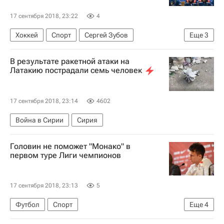
17 сентября 2018, 23:22
4
Хоккей
Спорт
Сергей Зубов
Еще
3
КХЛ 2025-2026
ХК Сочи
В результате ракетной атаки на
Металлург (Магнитогорск)
Латакию пострадали семь человек
17 сентября 2018, 23:14
4602
Война в Сирии
Сирия
Головин не поможет "Монако" в
первом туре Лиги чемпионов
17 сентября 2018, 23:13
5
Футбол
Спорт
Еще
4
Лига чемпионов УЕФА 2026-2027