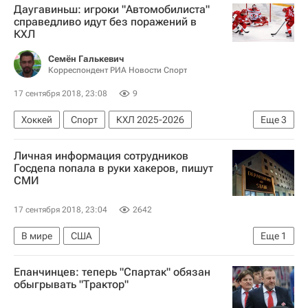
Даугавиньш: игроки "Автомобилиста"
Атлетико (Мадрид)
Монако
справедливо идут без поражений в
КХЛ
Александр Головин
Семён Галькевич
Корреспондент РИА Новости Спорт
17 сентября 2018, 23:08
9
Хоккей
Спорт
КХЛ 2025-2026
Еще
3
ХК Спартак (Москва)
Автомобилист
Личная информация сотрудников
Каспарс Даугавиньш
Госдепа попала в руки хакеров, пишут
СМИ
17 сентября 2018, 23:04
2642
В мире
США
Еще
1
Государственный департамент США
Епанчинцев: теперь "Спартак" обязан
обыгрывать "Трактор"