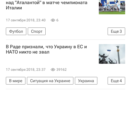
над "Аталантой" в матче чемпионата
Италии
17 сентября 2018, 23:40
6
Футбол
Спорт
Еще
3
Серия А 2026-2027 (Чемпионат Италии по футболу)
В Раде признали, что Украину в ЕС и
СПАЛ
Аталанта
НАТО никто не звал
17 сентября 2018, 23:37
39162
В мире
Ситуация на Украине
Украина
Еще
4
Виктор Бондарь
Евросоюз
НАТО
Верховная Рада Украины