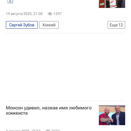
19 августа 2025, 21:00
1297
Сергей Зубов
Хоккей
Еще
12
Национальная хоккейная лига (НХЛ)
КХЛ 2025-2026
Детройт Ред Уингз
Сергей Федоров
Игорь Ларионов
Вячеслав Фетисов
Вячеслав Козлов
Владимир Константинов
Александр Овечкин
Павел Буре
Материалы РИА Спорт
Авторы РИА Новости Спорт
Монсон удивил, назвав имя любимого
хоккеиста
4 августа 2025, 18:54
2272