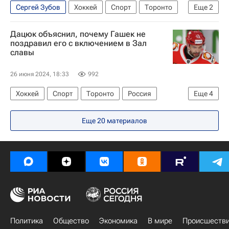
Сергей Зубов
Хоккей
Спорт
Торонто
Еще
2
Павел Дацюк
Детройт Ред Уингз
Дацюк объяснил, почему Гашек не
поздравил его с включением в Зал
славы
26 июня 2024, 18:33
992
Хоккей
Спорт
Торонто
Россия
Еще
4
Павел Дацюк
СКА (Санкт-Петербург)
Еще
20
материалов
Доминик Гашек
Детройт Ред Уингз
Политика
Общество
Экономика
В мире
Происшеств