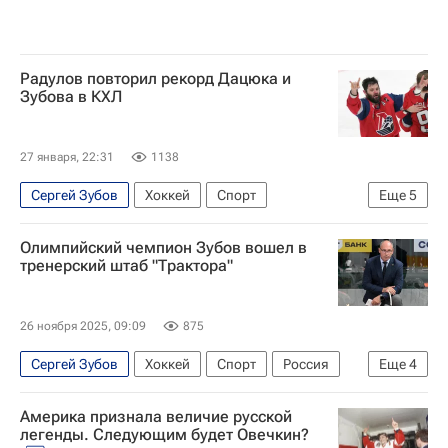
Радулов повторил рекорд Дацюка и
Зубова в КХЛ
27 января, 22:31
1138
Сергей Зубов
Хоккей
Спорт
Еще
5
Александр Радулов
Павел Дацюк
Олимпийский чемпион Зубов вошел в
Локомотив (Ярославль)
тренерский штаб "Трактора"
СКА (Санкт-Петербург)
КХЛ 2025-2026
26 ноября 2025, 09:09
875
Сергей Зубов
Хоккей
Спорт
Россия
Еще
4
Трактор
СКА (Санкт-Петербург)
Америка признала величие русской
КХЛ 2025-2026
ХК Сочи
легенды. Следующим будет Овечкин?