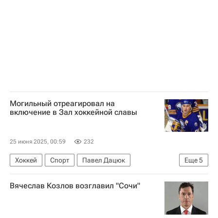
Могильный отреагировал на
включение в Зал хоккейной славы
25 июня 2025, 00:59
232
Хоккей
Спорт
Павел Дацюк
Еще
5
Сергей Федоров
Нью-Джерси Девилз
Вячеслав Козлов возглавил "Сочи"
Баффало Сейбрз
Национальная хоккейная лига (НХЛ)