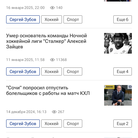
16 января 2025, 22:00
140
Сергей Зубов
Хоккей
Спорт
Еще
6
Джейми Бенн
Майк Модано
Даллас Старз
Умер основатель команды Ночной
ЦСКА
Национальная хоккейная лига (НХЛ)
хоккейной лиги "Сталкер" Алексей
Зайцев
КХЛ 2025-2026
11 января 2025, 11:58
11368
Сергей Зубов
Хоккей
Спорт
Еще
4
Олимпийские игры
Павел Буре
"Сочи" попросил отпустить
Ночная хоккейная лига
болельщиков с работы на матч КХЛ
Алексей Зайцев (хоккеист)
14 декабря 2024, 16:13
267
Сергей Зубов
Хоккей
Спорт
Еще
2
СКА (Санкт-Петербург)
КХЛ 2025-2026