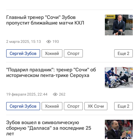
Главный тренер "Сочи" Зубов
пропустит ближайшие матчи КХЛ
2 марта 2025, 15:13
193
Сергей Зубов
Хоккей
Спорт
Еще
2
КХЛ 2025-2026
ХК Сочи
"Подарил праздник": тренер "Сочи" об
историческом пента-трике Сероуха
19 февраля 2025, 22:44
262
Сергей Зубов
Хоккей
Спорт
ХК Сочи
Еще
2
КХЛ 2025-2026
ХК Динамо (Москва)
Зубов вошел в символическую
сборную "Далласа" за последние 25
лет