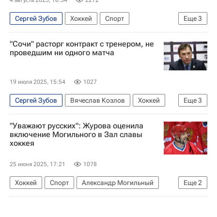
Сергей Зубов
Хоккей
Спорт
Еще
3
Джефф Монсон
Даллас Старз
"Сочи" расторг контракт с тренером, не
Национальная хоккейная лига (НХЛ)
проведшим ни одного матча
19 июля 2025, 15:54
1027
Сергей Зубов
Вячеслав Козлов
Хоккей
Еще
3
КХЛ 2025-2026
Александр Савченков
"Уважают русских": Журова оценила
Спорт
включение Могильного в Зал славы
хоккея
25 июня 2025, 17:21
1078
Хоккей
Спорт
Александр Могильный
Еще
2
Светлана Журова
Национальная хоккейная лига (НХЛ)