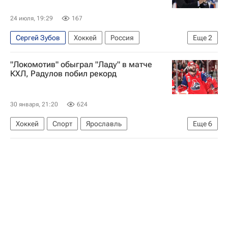
24 июля, 19:29
167
Сергей Зубов
Хоккей
Россия
Еще
2
Национальная хоккейная лига (НХЛ)
"Локомотив" обыграл "Ладу" в матче
Сент-Луис Блюз
КХЛ, Радулов побил рекорд
30 января, 21:20
624
Хоккей
Спорт
Ярославль
Еще
6
Александр Елесин
Илья Николаев
Павел Гоголев
Локомотив (Ярославль)
Лада
КХЛ 2025-2026