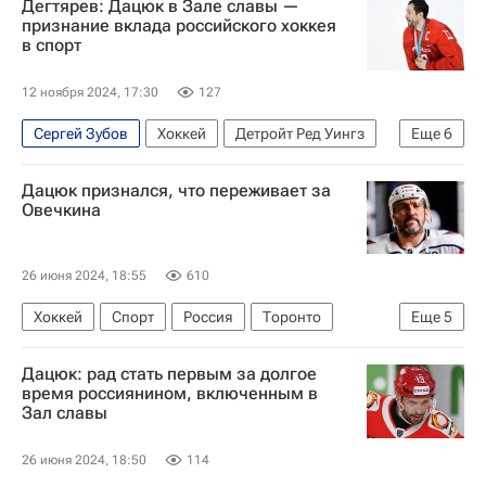
Дегтярев: Дацюк в Зале славы —
признание вклада российского хоккея
в спорт
12 ноября 2024, 17:30
127
Сергей Зубов
Хоккей
Детройт Ред Уингз
Еще
6
СКА (Санкт-Петербург)
Михаил Дегтярев
Дацюк признался, что переживает за
Павел Дацюк
Россия
Торонто
Спорт
Овечкина
26 июня 2024, 18:55
610
Хоккей
Спорт
Россия
Торонто
Еще
5
Павел Дацюк
Александр Овечкин
Дацюк: рад стать первым за долгое
Уэйн Гретцки
СКА (Санкт-Петербург)
время россиянином, включенным в
Зал славы
Вашингтон Кэпиталз
26 июня 2024, 18:50
114