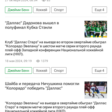
27 октября 2024, 08:04
83
Джейми Бенн
Хоккей
Спорт
Еще
4
Евгений Дадонов
Мэтт Дюшен
"Даллас" Дадонова вышел в
Даллас Старз
Чикаго Блэкхокс
полуфинал Кубка Стэнли
Клуб "Даллас Старз" на выезде во втором овертайме обыграл
"Колорадо Эвеланш" в шестом матче серии второго раунда
плей-офф Западной конференции Национальной хоккейной
лиги (НХЛ).
18 мая 2024, 09:19
1379
Джейми Бенн
Хоккей
Спорт
Еще
4
Евгений Дадонов
Микко Рантанен
Шайба и передача Ничушкина помогли
Даллас Старз
Колорадо Эвеланш
"Колорадо" победить "Даллас"
"Колорадо Эвеланш" на выезде в овертайме обыграл "Даллас
Старз" в первом матче серии второго раунда плей-офф
Национальной хоккейной лиги (НХЛ).