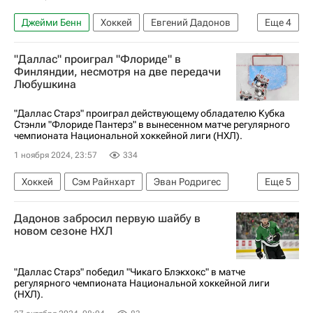
Джейми Бенн
Хоккей
Евгений Дадонов
Еще
4
Джейсон Робертсон
Даллас Старз
"Даллас" проиграл "Флориде" в
Сан-Хосе Шаркс
Спорт
Финляндии, несмотря на две передачи
Любушкина
"Даллас Старз" проиграл действующему обладателю Кубка
Стэнли "Флориде Пантерз" в вынесенном матче регулярного
чемпионата Национальной хоккейной лиги (НХЛ).
1 ноября 2024, 23:57
334
Хоккей
Сэм Райнхарт
Эван Родригес
Еще
5
Александр Барков
Флорида Пантерз
Дадонов забросил первую шайбу в
Даллас Старз
Тампере
Спорт
новом сезоне НХЛ
"Даллас Старз" победил "Чикаго Блэкхокс" в матче
регулярного чемпионата Национальной хоккейной лиги
(НХЛ).