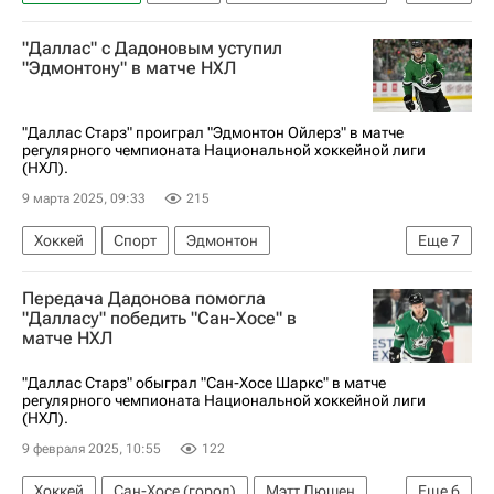
Тайлер Сегин
Колорадо Эвеланш
"Даллас" с Дадоновым уступил
Даллас Старз
Денвер
Спорт
"Эдмонтону" в матче НХЛ
"Даллас Старз" проиграл "Эдмонтон Ойлерз" в матче
регулярного чемпионата Национальной хоккейной лиги
(НХЛ).
9 марта 2025, 09:33
215
Хоккей
Спорт
Эдмонтон
Еще
7
Микко Рантанен
Зак Хайман
Передача Дадонова помогла
Виктор Арвидссон
Даллас Старз
"Далласу" победить "Сан-Хосе" в
матче НХЛ
Эдмонтон Ойлерз
Евгений Дадонов
Национальная хоккейная лига (НХЛ)
"Даллас Старз" обыграл "Сан-Хосе Шаркс" в матче
регулярного чемпионата Национальной хоккейной лиги
(НХЛ).
9 февраля 2025, 10:55
122
Хоккей
Сан-Хосе (город)
Мэтт Дюшен
Еще
6