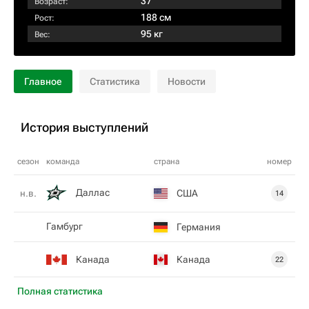
37
Возраст:
188 см
Рост:
95 кг
Вес:
Главное
Статистика
Новости
История выступлений
сезон
команда
страна
номер
Даллас
США
н.в.
14
Гамбург
Германия
Канада
Канада
22
Полная статистика