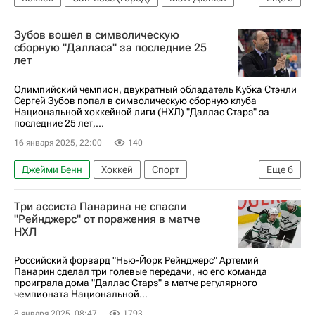
Джейсон Робертсон
Мэйсон Марчмент
Зубов вошел в символическую
Даллас Старз
Сан-Хосе Шаркс
сборную "Далласа" за последние 25
лет
Евгений Дадонов
Национальная хоккейная лига (НХЛ)
Олимпийский чемпион, двукратный обладатель Кубка Стэнли
Сергей Зубов попал в символическую сборную клуба
Национальной хоккейной лиги (НХЛ) "Даллас Старз" за
последние 25 лет,...
16 января 2025, 22:00
140
Джейми Бенн
Хоккей
Спорт
Еще
6
Сергей Зубов
Майк Модано
Даллас Старз
Три ассиста Панарина не спасли
ЦСКА
Национальная хоккейная лига (НХЛ)
"Рейнджерс" от поражения в матче
НХЛ
КХЛ 2025-2026
Российский форвард "Нью-Йорк Рейнджерс" Артемий
Панарин сделал три голевые передачи, но его команда
проиграла дома "Даллас Старз" в матче регулярного
чемпионата Национальной...
8 января 2025, 08:47
1793