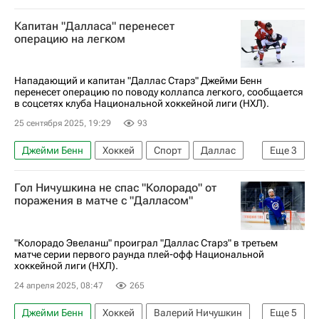
Роопе Хинц
Василий Подколзин
Капитан "Далласа" перенесет
Даллас Старз
Эдмонтон Ойлерз
операцию на легком
Национальная хоккейная лига (НХЛ)
Нападающий и капитан "Даллас Старз" Джейми Бенн
перенесет операцию по поводу коллапса легкого, сообщается
в соцсетях клуба Национальной хоккейной лиги (НХЛ).
25 сентября 2025, 19:29
93
Джейми Бенн
Хоккей
Спорт
Даллас
Еще
3
Даллас Старз
Миннесота Уайлд
Гол Ничушкина не спас "Колорадо" от
Национальная хоккейная лига (НХЛ)
поражения в матче с "Далласом"
"Колорадо Эвеланш" проиграл "Даллас Старз" в третьем
матче серии первого раунда плей-офф Национальной
хоккейной лиги (НХЛ).
24 апреля 2025, 08:47
265
Джейми Бенн
Хоккей
Валерий Ничушкин
Еще
5