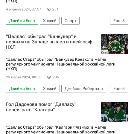
(НХЛ).
4 апреля 2024, 07:57
251
Джейми Бенн
Хоккей
Спорт
Еще
8
Олимпийские игры
Даллас
Радек Факса
"Даллас" обыграл "Ванкувер" и
Тайлер Сегин
Даллас Старз
первым на Западе вышел в плей-офф
НХЛ
Эдмонтон Ойлерз
Даллас
Вопрос участия игроков из Национальной хоккейной лиги (НХЛ) в зимних Олимпийских играх 2018 года в Пхенчхане. Мнения, комментарии
"Даллас Старз" обыграл "Ванкувер Кэнакс" в матче
регулярного чемпионата Национальной хоккейной лиги
(НХЛ).
29 марта 2024, 08:50
206
Джейми Бенн
Хоккей
Джейсон Робертсон
Еще
5
Роопе Хинц
Даллас Старз
Гол Дадонова помог "Далласу"
Ванкувер Кэнакс
переиграть "Калгари"
Национальная хоккейная лига (НХЛ)
Вопрос участия игроков из Национальной хоккейной лиги (НХЛ) в зимних Олимпийских играх 2018 года в Пхенчхане. Мнения, комментарии
"Даллас Старз" обыграл "Калгари Флэймз" в матче
регулярного чемпионата Национальной хоккейной лиги