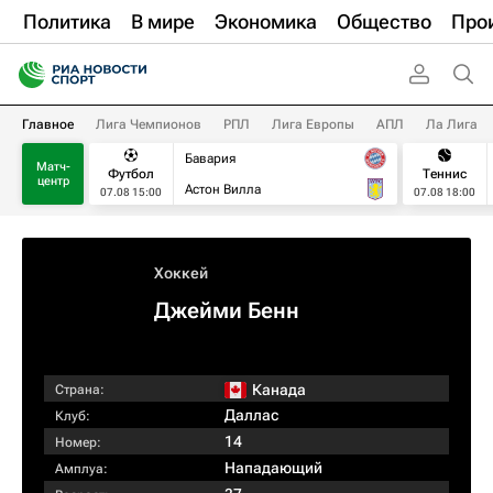
Политика
В мире
Экономика
Общество
Про
Главное
Лига Чемпионов
РПЛ
Лига Европы
АПЛ
Ла Лига
Бавария
Матч-
Футбол
Теннис
центр
Астон Вилла
07.08 15:00
07.08 18:00
Хоккей
Джейми Бенн
Канада
Страна:
Даллас
Клуб:
14
Номер:
Нападающий
Амплуа: