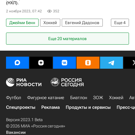
(НХЛ).
2 ноября 2023, 07:42
352
Джейми Бенн
Хоккей
Евгений Дадонов
Еще
4
Джейсон Робертсон
Даллас Старз
Еще 20 материалов
Калгари Флэймз
Национальная хоккейная лига (НХЛ)
Футбол
Фигурное катание
Биатлон
ЗОЖ
Хоккей
Ав
Спецпроекты
Реклама
Продукты и сервисы
Пресс-ц
Версия 2023.1 Beta
© 2026 МИА «Россия сегодня»
Вакансии