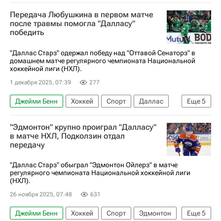
Передача Любушкина в первом матче
после травмы помогла "Далласу"
победить
"Даллас Старз" одержал победу над "Оттавой Сенаторз" в
домашнем матче регулярного чемпионата Национальной
хоккейной лиги (НХЛ).
1 декабря 2025, 07:39
277
Джейми Бенн
Хоккей
Спорт
Даллас
Еще
5
Илья Любушкин
Джейсон Робертсон
"Эдмонтон" крупно проиграл "Далласу"
Даллас Старз
Оттава Сенаторз
в матче НХЛ, Подколзин отдал
передачу
Национальная хоккейная лига (НХЛ)
"Даллас Старз" обыграл "Эдмонтон Ойлерз" в матче
регулярного чемпионата Национальной хоккейной лиги
(НХЛ).
26 ноября 2025, 07:48
631
Джейми Бенн
Хоккей
Спорт
Эдмонтон
Еще
5