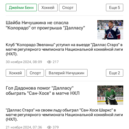
Джейми Бенн
Хоккей
Спорт
Еще
5
Солт-Лейк-Сити
Евгений Дадонов
Шайба Ничушкина не спасла
Ник Шмальц
Даллас Старз
Юта Маммот
"Колорадо" от проигрыша "Далласу"
Клуб "Колорадо Эвеланш" уступил на выезде "Даллас Старз" в
матче регулярного чемпионата Национальной хоккейной лиги
(НХЛ).
30 ноября 2024, 08:09
217
Хоккей
Спорт
Валерий Ничушкин
Еще
2
Колорадо Эвеланш
Гол Дадонова помог "Далласу"
Национальная хоккейная лига (НХЛ)
обыграть "Сан-Хосе" в матче НХЛ
"Даллас Старз" на своем льду обыграл "Сан-Хосе Шаркс" в
матче регулярного чемпионата Национальной хоккейной лиги
(НХЛ).
21 ноября 2024, 07:36
379