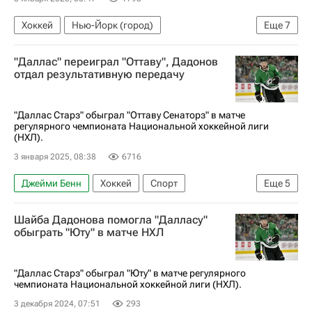
Хоккей
Нью-Йорк (город)
Еще
7
Артемий Панарин
Алексис Лафренье
"Даллас" переиграл "Оттаву", Дадонов
Кирилл Марченко
Даллас Старз
отдал результативную передачу
Коламбус Блю Джекетс
Нью-Йорк Рейнджерс
Национальная хоккейная лига (НХЛ)
"Даллас Старз" обыграл "Оттаву Сенаторз" в матче
регулярного чемпионата Национальной хоккейной лиги
(НХЛ).
3 января 2025, 08:38
6716
Джейми Бенн
Хоккей
Спорт
Еще
5
Роопе Хинц
Мэтт Дюшен
Даллас Старз
Шайба Дадонова помогла "Далласу"
Оттава Сенаторз
обыграть "Юту" в матче НХЛ
Национальная хоккейная лига (НХЛ)
"Даллас Старз" обыграл "Юту" в матче регулярного
чемпионата Национальной хоккейной лиги (НХЛ).
3 декабря 2024, 07:51
293