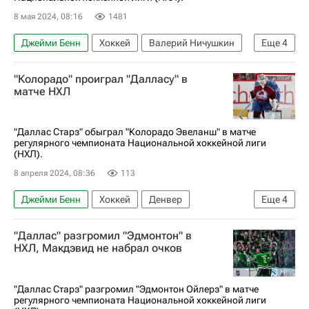
8 мая 2024, 08:16
1481
Джейми Бенн
Хоккей
Валерий Ничушкин
Еще
4
Колорадо Эвеланш
Райан Сутер
"Колорадо" проиграл "Далласу" в
Даллас Старз
Спорт
матче НХЛ
"Даллас Старз" обыграл "Колорадо Эвеланш" в матче
регулярного чемпионата Национальной хоккейной лиги
(НХЛ).
8 апреля 2024, 08:36
113
Джейми Бенн
Хоккей
Денвер
Еще
4
Мэтт Дюшен
Роопе Хинц
Даллас Старз
"Даллас" разгромил "Эдмонтон" в
Колорадо Эвеланш
НХЛ, Макдэвид не набрал очков
"Даллас Старз" разгромил "Эдмонтон Ойлерз" в матче
регулярного чемпионата Национальной хоккейной лиги