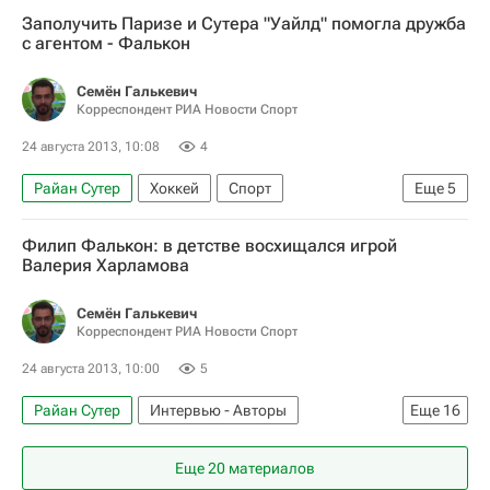
Спорт
Интервью - Авторы
Аналитика
Заполучить Паризе и Сутера "Уайлд" помогла дружба
Олимпийские игры
с агентом - Фалькон
Аналитика и интервью - Сочи 2014
Семён Галькевич
Владислав Третьяк
Вячеслав Фетисов
Корреспондент РИА Новости Спорт
Павел Буре
Алексей Касатонов
24 августа 2013, 10:08
4
Джон Торторелла
Ален Виньо
Райан Сутер
Хоккей
Спорт
Еще
5
Филип Фалькон
Филип Фалькон
Зимние Олимпийские игры 2014
Филип Фалькон: в детстве восхищался игрой
Национальная хоккейная лига (НХЛ)
Валерия Харламова
Нью-Йорк Рейнджерс
Хенрик Лундквист
Чикаго Блэкхокс
Миннесота Уайлд
Марк Стаал
Сидни Кросби
Семён Галькевич
Зак Паризе
Корреспондент РИА Новости Спорт
Алексей Ковалёв
Илья Ковальчук
24 августа 2013, 10:00
5
Зак Паризе
Евгений Малкин
Райан Сутер
Интервью - Авторы
Еще
16
Аналитика
Хоккей
Спорт
Еще 20 материалов
Валерий Харламов
Сергей Федоров