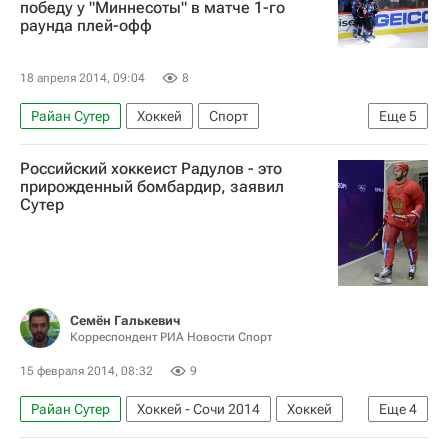
победу у "Миннесоты" в матче 1-го
раунда плей-офф
18 апреля 2014, 09:04
8
Райан Сутер
Хоккей
Спорт
Еще
5
Национальная хоккейная лига (НХЛ)
Российский хоккеист Радулов - это
Миннесота Уайлд
Колорадо Эвеланш
прирожденный бомбардир, заявил
Сутер
Чарли Койл
Пол Штястны
Семён Галькевич
Корреспондент РИА Новости Спорт
15 февраля 2014, 08:32
9
Райан Сутер
Хоккей - Сочи 2014
Хоккей
Еще
4
Спорт
Олимпийские игры