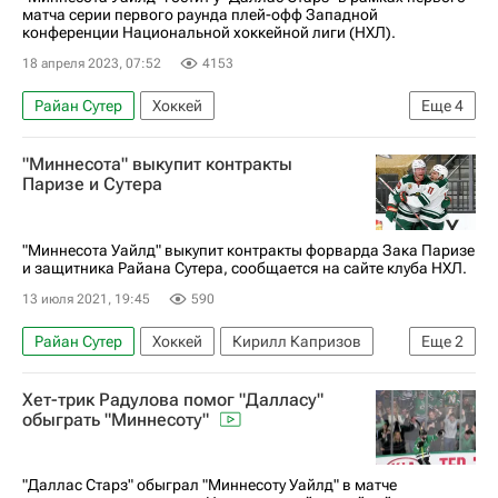
матча серии первого раунда плей-офф Западной
конференции Национальной хоккейной лиги (НХЛ).
18 апреля 2023, 07:52
4153
Райан Сутер
Хоккей
Еще
4
Национальная хоккейная лига (НХЛ)
"Миннесота" выкупит контракты
Миннесота Уайлд
Даллас Старз
Паризе и Сутера
Кирилл Капризов
"Миннесота Уайлд" выкупит контракты форварда Зака Паризе
и защитника Райана Сутера, сообщается на сайте клуба НХЛ.
13 июля 2021, 19:45
590
Райан Сутер
Хоккей
Кирилл Капризов
Еще
2
Миннесота Уайлд
Зак Паризе
Хет-трик Радулова помог "Далласу"
обыграть "Миннесоту"
"Даллас Старз" обыграл "Миннесоту Уайлд" в матче