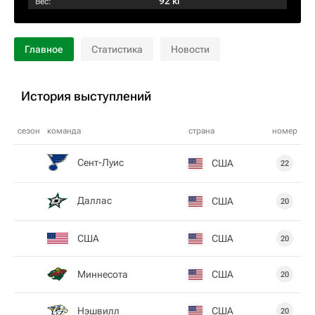
92 кг
Вес:
Главное
Статистика
Новости
История выступлений
сезон
команда
страна
номер
Сент-Луис
США
22
Даллас
США
20
США
США
20
Миннесота
США
20
Нэшвилл
США
20