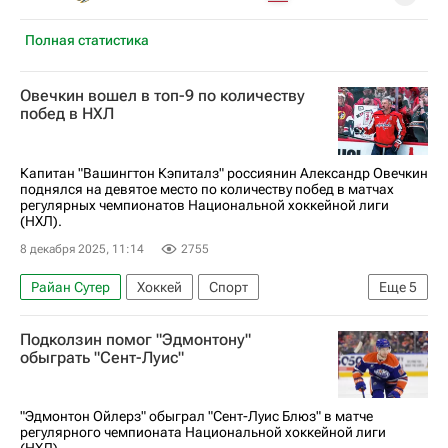
Полная статистика
Овечкин вошел в топ-9 по количеству
побед в НХЛ
Капитан "Вашингтон Кэпиталз" россиянин Александр Овечкин
поднялся на девятое место по количеству побед в матчах
регулярных чемпионатов Национальной хоккейной лиги
(НХЛ).
8 декабря 2025, 11:14
2755
Райан Сутер
Хоккей
Спорт
Еще
5
Александр Овечкин
Никлас Лидстрём
Подколзин помог "Эдмонтону"
Вашингтон Кэпиталз
Коламбус Блю Джекетс
обыграть "Сент-Луис"
Национальная хоккейная лига (НХЛ)
"Эдмонтон Ойлерз" обыграл "Сент-Луис Блюз" в матче
регулярного чемпионата Национальной хоккейной лиги