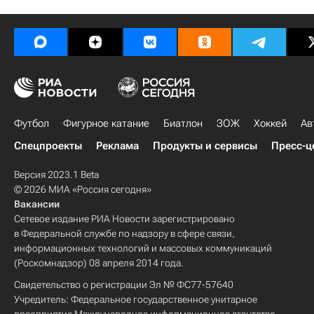
Джон Торчетти
Филип Фалькон
Зимние Олимпийские игры 2014
КХЛ 2025-2026
Национальная хоккейная лига (НХЛ)
ЦСКА
Чикаго Блэкхокс
Миннесота Уайлд
Футбол
Зак Паризе
Фигурное катание
Павел Дацюк
Биатлон
ЗОЖ
Хоккей
Ав
Евгений Малкин
Спецпроекты
Реклама
Продукты и сервисы
Пресс-ц
Версия 2023.1 Beta
© 2026 МИА «Россия сегодня»
Вакансии
Сетевое издание РИА Новости зарегистрировано
в Федеральной службе по надзору в сфере связи,
информационных технологий и массовых коммуникаций
(Роскомнадзор) 08 апреля 2014 года.
Свидетельство о регистрации Эл № ФС77-57640
Учредитель: Федеральное государственное унитарное