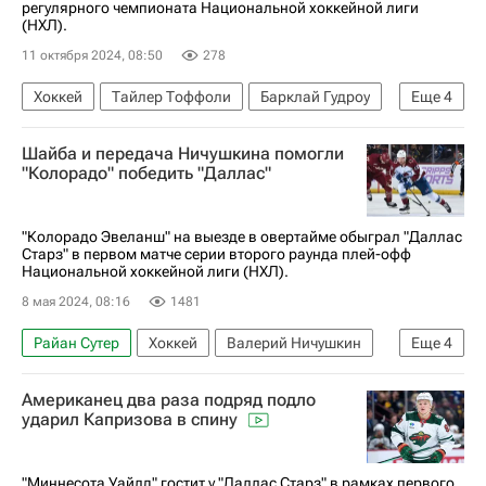
регулярного чемпионата Национальной хоккейной лиги
(НХЛ).
11 октября 2024, 08:50
278
Хоккей
Тайлер Тоффоли
Барклай Гудроу
Еще
4
Фабиан Зеттерлунд
Сан-Хосе Шаркс
Шайба и передача Ничушкина помогли
Сент-Луис Блюз
Питтсбург Пингвинз
"Колорадо" победить "Даллас"
"Колорадо Эвеланш" на выезде в овертайме обыграл "Даллас
Старз" в первом матче серии второго раунда плей-офф
Национальной хоккейной лиги (НХЛ).
8 мая 2024, 08:16
1481
Райан Сутер
Хоккей
Валерий Ничушкин
Еще
4
Колорадо Эвеланш
Джейми Бенн
Американец два раза подряд подло
Даллас Старз
Спорт
ударил Капризова в спину
"Миннесота Уайлд" гостит у "Даллас Старз" в рамках первого