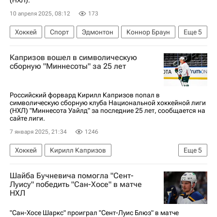
(НХЛ).
10 апреля 2025, 08:12
173
Хоккей
Спорт
Эдмонтон
Коннор Браун
Еще
5
Василий Подколзин
Виктор Арвидссон
Капризов вошел в символическую
Эдмонтон Ойлерз
Сент-Луис Блюз
сборную "Миннесоты" за 25 лет
Кубок Гагарина
Российский форвард Кирилл Капризов попал в
символическую сборную клуба Национальной хоккейной лиги
(НХЛ) "Миннесота Уайлд" за последние 25 лет, сообщается на
сайте лиги.
7 января 2025, 21:34
1246
Хоккей
Кирилл Капризов
Еще
5
Никлас Бэкстрем
Юнас Бродин
Шайба Бучневича помогла "Сент-
Национальная хоккейная лига (НХЛ)
Спорт
Луису" победить "Сан-Хосе" в матче
НХЛ
Миннесота Уайлд
"Сан-Хосе Шаркс" проиграл "Сент-Луис Блюз" в матче