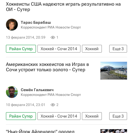
Хоккеисты США надеются играть результативно на
Зимние Олимпийские игры 2014
ОИ - Сутер
Александр Радулов
Тарас Барабаш
Корреспондент РИА Новости Спорт
13 февраля 2014, 20:59
1
Райан Сутер
Хоккей - Сочи 2014
Хоккей
Еще
3
Спорт
Олимпийские игры
Американских хоккеистов на Играх в
Зимние Олимпийские игры 2014
Сочи устроит только золото - Сутер
Семён Галькевич
Корреспондент РИА Новости Спорт
10 февраля 2014, 23:01
2
Райан Сутер
Хоккей - Сочи 2014
Хоккей
Еще
3
Спорт
Олимпийские игры
"Нью-Йорк Айлендерс" одолел