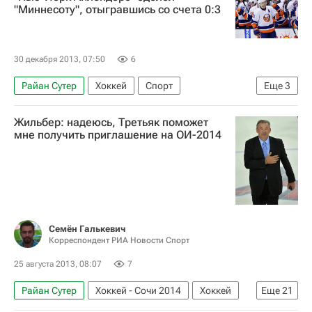
Зимние Олимпийские игры 2014
"Миннесоту", отыгравшись со счета 0:3
30 декабря 2013, 07:50
6
Райан Сутер
Хоккей
Спорт
Еще
3
Национальная хоккейная лига (НХЛ)
Жильбер: надеюсь, Третьяк поможет
Миннесота Уайлд
Нью-Йорк Айлендерс
мне получить приглашение на ОИ-2014
Семён Галькевич
Корреспондент РИА Новости Спорт
25 августа 2013, 08:07
7
Райан Сутер
Хоккей - Сочи 2014
Хоккей
Еще
21