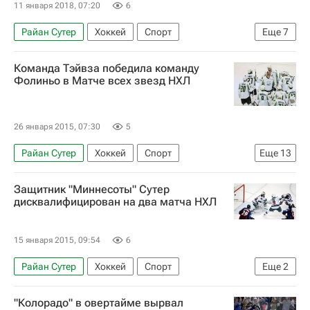
11 января 2018, 07:20
6
Райан Сутер
Хоккей
Спорт
Еще
7
Национальная хоккейная лига (НХЛ)
Команда Тэйвза победила команду
Торонто Рэпторс
Оттава Сенаторз
Фолиньо в Матче всех звезд НХЛ
Чикаго Блэкхокс
Миннесота Уайлд
Юнас Бродин
Брент Сибрук
26 января 2015, 07:30
5
Райан Сутер
Хоккей
Спорт
Еще
13
Матч всех звёзд НХЛ
Сборная Запада
Защитник "Миннесоты" Сутер
Сборная Востока
Джон Таварес
дисквалифицирован на два матча НХЛ
Ник Фолиньо
Стивен Стэмкос
Патрик Кейн
Джонатан Тэйвз
15 января 2015, 09:54
6
Тайлер Сегин
Патрис Бержерон
Райан Сутер
Хоккей
Спорт
Еще
2
Клод Жиру
Райан Гетцлаф
Национальная хоккейная лига (НХЛ)
"Колорадо" в овертайме вырвал
Александр Овечкин
Миннесота Уайлд