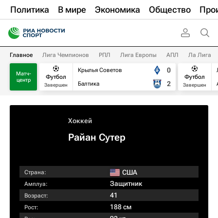
Политика
В мире
Экономика
Общество
Про
Главное
Лига Чемпионов
РПЛ
Лига Европы
АПЛ
Ла Лига
0
Крылья Советов
Матч-
Футбол
Футбол
центр
2
Балтика
Завершен
Завершен
Хоккей
Райан Сутер
США
Страна:
Защитник
Амплуа:
41
Возраст:
188 см
Рост: