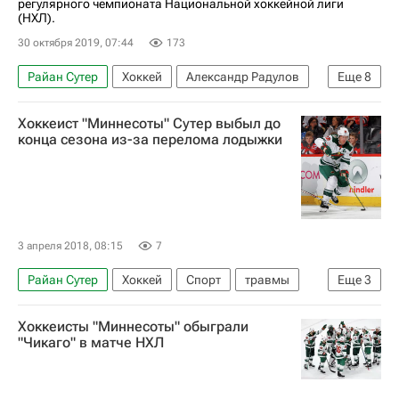
регулярного чемпионата Национальной хоккейной лиги
(НХЛ).
30 октября 2019, 07:44
173
Райан Сутер
Хоккей
Александр Радулов
Еще
8
Джо Павелски
Антон Худобин
Хоккеист "Миннесоты" Сутер выбыл до
Национальная хоккейная лига (НХЛ)
конца сезона из-за перелома лодыжки
Миннесота Уайлд
Даллас Старз
Роопе Хинтц
Эрик Стаал
Тайлер Сегин
3 апреля 2018, 08:15
7
Райан Сутер
Хоккей
Спорт
травмы
Еще
3
Брюс Будро
Хоккеисты "Миннесоты" обыграли
Национальная хоккейная лига (НХЛ)
"Чикаго" в матче НХЛ
Миннесота Уайлд