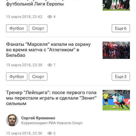
футбольной Лиги Европы
15 марта 2018, 23:42
4
Футбол
Спорт
Еще
6
Лига Европы УЕФА 2026-2027
Фанаты "Марселя" напали на охрану
Спортинг (Лиссабон)
Виктория (Пльзень)
во время матча с "Атлетиком" в
Бильбао
Родриго Батталья
Бас Дост
Марек Бакош
15 марта 2018, 23:38
7
Футбол
Спорт
Еще
3
Лига Европы УЕФА 2026-2027
Тренер "Лейпцига": после первого гола
Атлетик (Бильбао)
Олимпик (Марсель)
мы перестали играть и сделали "Зенит"
сильным
Сергей Яременко
Корреспондент РИА Новости Спорт
15 марта 2018, 23:36
5