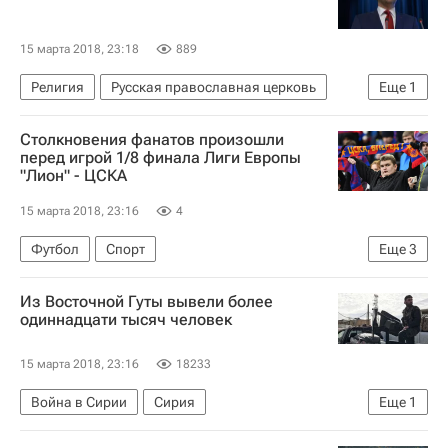
Лига Европы УЕФА 2026-2027
Локомотив (Москва)
Атлетико (Мадрид)
15 марта 2018, 23:18
889
Хосе Мария Хименес
Анхель Корреа
Религия
Русская православная церковь
Еще
1
Ведран Чорлука
Филипе Луис
Россия
Неманья Пейчинович
Столкновения фанатов произошли
перед игрой 1/8 финала Лиги Европы
"Лион" - ЦСКА
15 марта 2018, 23:16
4
Футбол
Спорт
Еще
3
Лига Европы УЕФА 2026-2027
Из Восточной Гуты вывели более
Олимпик (Лион)
ПФК ЦСКА
одиннадцати тысяч человек
15 марта 2018, 23:16
18233
Война в Сирии
Сирия
Еще
1
Освобождение мирных жителей в Восточной Гуте