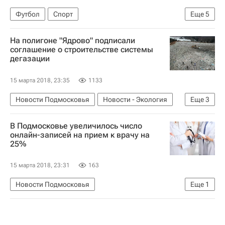
Футбол
Спорт
Еще
5
Лига Европы УЕФА 2026-2027
Зенит
На полигоне "Ядрово" подписали
РБ Лейпциг
Александр Кокорин
соглашение о строительстве системы
дегазации
Роберто Манчини
15 марта 2018, 23:35
1133
Новости Подмосковья
Новости - Экология
Еще
3
Экология
В Подмосковье увеличилось число
Московская область (Подмосковье)
онлайн-записей на прием к врачу на
25%
Экология в России
15 марта 2018, 23:31
163
Новости Подмосковья
Еще
1
Московская область (Подмосковье)