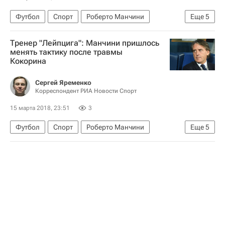
Футбол
Спорт
Роберто Манчини
Еще
5
Лига Европы УЕФА 2026-2027
Зенит
Тренер "Лейпцига": Манчини пришлось
РБ Лейпциг
Александр Кокорин
менять тактику после травмы
Кокорина
Сборная России по футболу
Сергей Яременко
Корреспондент РИА Новости Спорт
15 марта 2018, 23:51
3
Футбол
Спорт
Роберто Манчини
Еще
5
Лига Европы УЕФА 2026-2027
Зенит
РБ Лейпциг
Тимо Вернер
Александр Кокорин