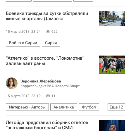
Боевики трижды за сутки обстреляли
жилые кварталы Дамаска
15 марта 2018, 23:24
622
Война в Сирии
Сирия
"Атлетико" в восторге, "Локомотив"
зализывает раны
Вероника Жеребцова
Корреспондент РИА Новости Спорт
15 марта 2018, 23:19
11
Интервью - Авторы
Аналитика
Футбол
Еще
12
Спорт
Диего Симеоне
Юрий Семин
Легойда представил сборник ответов
Анатолий Мещеряков
"эпатажным блогерам" и СМИ