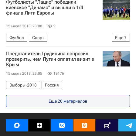
Футболисты "Лацио" победили
киевское "Динамо" и вышли в 1/4
финала Лиги Европы
15 марта 2018, 23:08
9
Футбол
Спорт
Еще
7
Лига Европы УЕФА 2026-2027
Представитель Грудинина попросил
Атлетик (Бильбао)
Динамо (Киев)
Лацио
проверить, чем Путин оплатил визит в
Крым
Олимпик (Марсель)
Стефан де Врей
15 марта 2018, 23:05
19176
Лукас Лейва
Выборы-2018
Россия
Еще 20 материалов