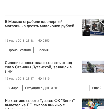
В Москве ограбили ювелирный
магазин на десять миллионов рублей
15 марта 2018, 23:48
2350
Происшествия
Россия
Силовики попыталась сорвать отвод
сил у Станицы Луганской, заявили в
ЛНР
15 марта 2018, 23:47
1319
В мире
Ситуация в ДНР и ЛНР
Еще
2
Луганская Народная Республика
Украина
Не хватило своего Гусева: ФК "Зенит"
вылетел из ЛЕ, сыграв вничью с