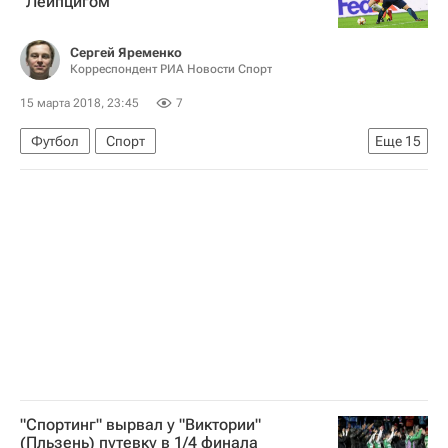
"Лейпцигом"
Сергей Яременко
Корреспондент РИА Новости Спорт
15 марта 2018, 23:45
7
Футбол
Спорт
Еще
15
Лига Европы УЕФА 2026-2027
Зенит
РБ Лейпциг
Эмануэль Маммана
Себастьян Дриусси
Далер Кузяев
Эмилиано Ригони
Тимо Вернер
Никита Гусев
Андрей Лунев
Антон Заболотный
Миха Мевля
Бранислав Иванович
Александр Кокорин
Игорь Смольников
"Спортинг" вырвал у "Виктории"
(Пльзень) путевку в 1/4 финала