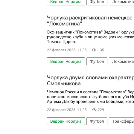
Ведран Чорлука
Футбол
Локомотив
Чорлука раскритиковал немецкое
"Локомотива"
Экс-защитник "Локомотива" Ведран Чорлук
руководство клуба в лице немецких менедж
Томаса Цорна.
22 февраля 2023, 11:35
135
Ведран Чорлука
Футбол
Локомотив
Чорлука двумя словами охаракте
Смольникова
Чемпион России в составе "Локомотива" Ве
новичков московского футбольного клуба И
Артема Дзюбу проверенными бойцами, которы
22 февраля 2023, 11:05
229
Ведран Чорлука
Футбол
Трансфер
Игорь Смольников
Локомотив (Москва