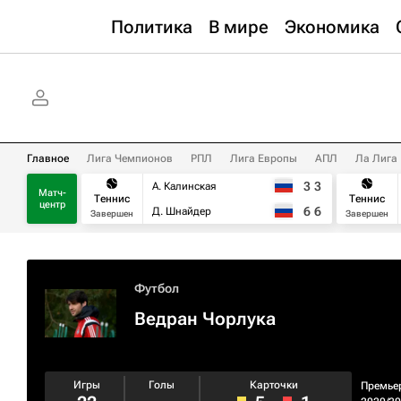
Политика
В мире
Экономика
Главное
Лига Чемпионов
РПЛ
Лига Европы
АПЛ
Ла Лига
3
3
А. Калинская
Матч-
Теннис
Теннис
центр
6
6
Д. Шнайдер
Завершен
Завершен
Футбол
Ведран Чорлука
Игры
Голы
Карточки
Премье