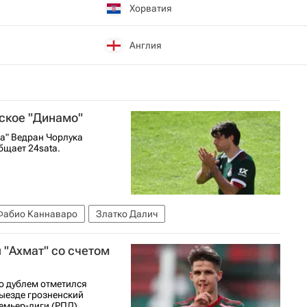
Хорватия
Англия
ское "Динамо"
а" Ведран Чорлука
бщает 24sata.
Фабио Каннаваро
Златко Далич
 "Ахмат" со счетом
о дублем отметился
ыезде грозненский
ремьер-лиги (РПЛ).