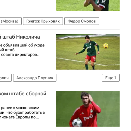
 (Москва)
Гжегож Крыховяк
Федор Смолов
й штаб Николича
ее объявивший об уходе
кий штаб
совета директоров...
олич
Александр Плутник
Еще
1
ском штабе сборной
ранее с московским
и, что будет работать в
ионате Европы по...