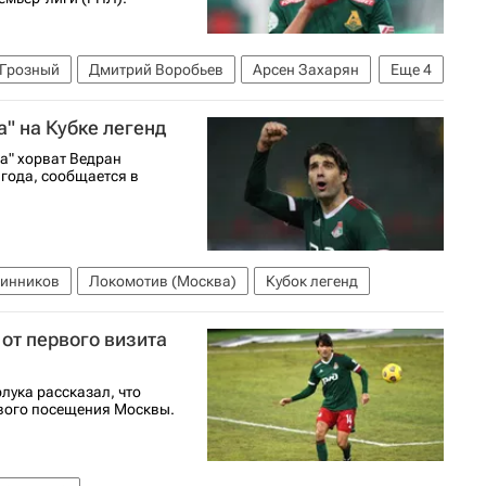
Грозный
Дмитрий Воробьев
Арсен Захарян
Еще
4
оссии по футболу
Россия
" на Кубке легенд
а" хорват Ведран
 года, сообщается в
чинников
Локомотив (Москва)
Кубок легенд
от первого визита
ука рассказал, что
рвого посещения Москвы.