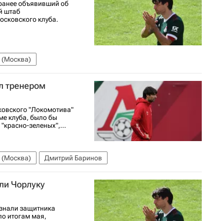
 ранее объявивший об
й штаб
осковского клуба.
 (Москва)
ал тренером
ковского "Локомотива"
ме клуба, было бы
"красно-зеленых",...
 (Москва)
Дмитрий Баринов
ли Чорлуку
изнали защитника
о итогам мая,