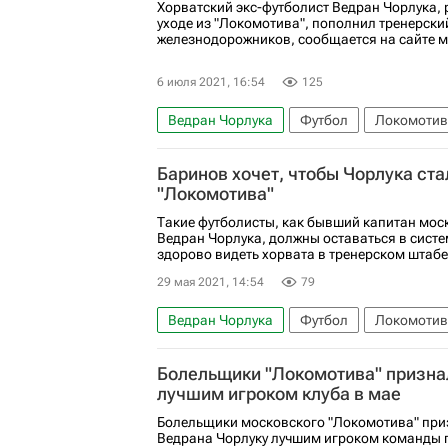
Хорватский экс-футболист Ведран Чорлука,
уходе из "Локомотива", пополнил тренерски
железнодорожников, сообщается на сайте м
6 июля 2021, 16:54
125
Ведран Чорлука
Футбол
Локомотив
Баринов хочет, чтобы Чорлука ст
"Локомотива"
Такие футболисты, как бывший капитан мос
Ведран Чорлука, должны оставаться в систе
здорово видеть хорвата в тренерском штабе 
29 мая 2021, 14:54
79
Ведран Чорлука
Футбол
Локомотив
Болельщики "Локомотива" призна
лучшим игроком клуба в мае
Болельщики московского "Локомотива" пр
Ведрана Чорлуку лучшим игроком команды п