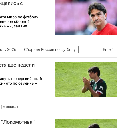
бщались с
ата мира по футболу
ренеров сборной
ажными, заявил
олу 2026
Сборная России по футболу
Еще
4
ч
Стипе Плетикоса
стя две недели
инуть тренерский штаб
принято по семейным
 (Москва)
 "Локомотива"