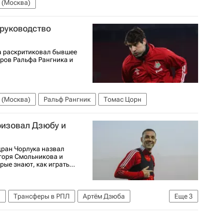
 (Москва)
 руководство
а раскритиковал бывшее
еров Ральфа Рангника и
 (Москва)
Ральф Рангник
Томас Цорн
ризовал Дзюбу и
дран Чорлука назвал
горя Смольникова и
е знают, как играть...
ы
Трансферы в РПЛ
Артём Дзюба
Еще
3
)
Адана Демирспор