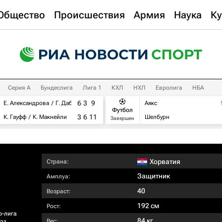
Общество
Происшествия
Армия
Наука
Ку
Серия А
Бундеслига
Лига 1
КХЛ
НХЛ
Евролига
НБА
6
3
9
Е. Александрова
Г. Дабровски
Аякс
Футбол
3
6
11
К. Гауфф
К. Макнейли
Шелбурн
Завершен
Хорватия
Страна:
Защитник
Амплуа:
40
Возраст:
192 см
Рост:
р-лига
84 кг
Вес: