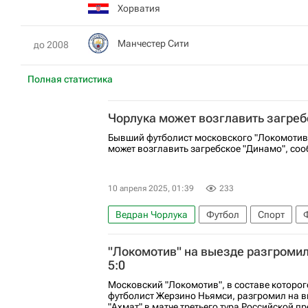
Хорватия
Манчестер Сити
до 2008
Полная статистика
Чорлука может возглавить загреб
Бывший футболист московского "Локомотив
может возглавить загребское "Динамо", соо
10 апреля 2025, 01:39
233
Ведран Чорлука
Футбол
Спорт
"Локомотив" на выезде разгромил
5:0
Московский "Локомотив", в составе которог
футболист Жерзино Ньямси, разгромил на в
"Ахмат" в матче третьего тура Российской п