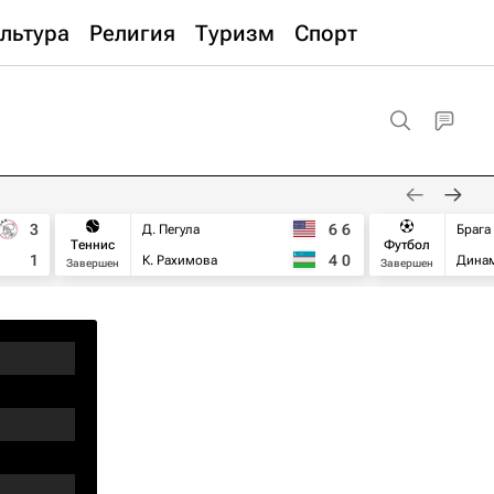
льтура
Религия
Туризм
Спорт
3
6
6
Д. Пегула
Брага
Теннис
Футбол
1
4
0
К. Рахимова
Дина
Завершен
Завершен