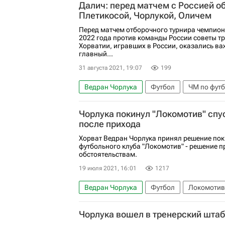
Далич: перед матчем с Россией о
Плетикосой, Чорлукой, Оличем
Перед матчем отборочного турнира чемпион
2022 года против команды России советы т
Хорватии, игравших в России, оказались в
главный...
31 августа 2021, 19:07
199
Ведран Чорлука
Футбол
ЧМ по футб
Златко Далич
Хорватия
Ивица Оли
Чорлука покинул "Локомотив" спу
после прихода
Хорват Ведран Чорлука принял решение пок
футбольного клуба "Локомотив" - решение 
обстоятельствам.
19 июля 2021, 16:01
1217
Ведран Чорлука
Футбол
Локомотив
Чорлука вошел в тренерский штаб