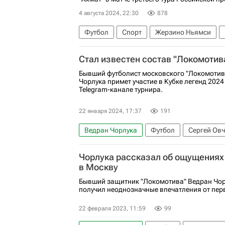
4 августа 2024, 22:30
878
Футбол
Спорт
Жерзино Ньямси
Локомотив (Москва)
Ахмат
Кубок Р
Стал известен состав "Локомотива
Бывший футболист московского "Локомотив
Чорлука примет участие в Кубке легенд 2024
Telegram-канале турнира.
22 января 2024, 17:37
191
Ведран Чорлука
Футбол
Сергей Ов
Чорлука рассказал об ощущениях 
в Москву
Бывший защитник "Локомотива" Ведран Чорл
получил неоднозначные впечатления от пе
22 февраля 2023, 11:59
99