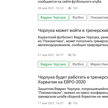
сообщается на сайте футбольного клуба.
28 мая 2021, 10:22
103
Ведран Чорлука
Футбол
Локомотив
Чорлука может войти в тренерски
Хорватский футболист Ведран Чорлука, ран
из "Локомотива", может пополнить тренерс
железнодорожников, сообщил председатель 
21 мая 2021, 20:27
56
Ведран Чорлука
Футбол
Марко Ник
Локомотив (Москва)
Чорлука будет работать в тренер
Хорватии на ЕВРО-2020
Защитник Ведран Чорлука, попрощавшийся 
"Локомотивом", заявил на пресс-конференци
тренерском штабе сборной Хорватии на чемп
17 мая 2021, 16:01
155