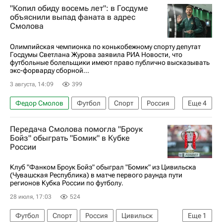
"Копил обиду восемь лет": в Госдуме
Сборная России по футболу
объяснили выпад фаната в адрес
Смолова
Олимпийская чемпионка по конькобежному спорту депутат
Госдумы Светлана Журова заявила РИА Новости, что
футбольные болельщики имеют право публично высказывать
экс-форварду сборной...
3 августа, 14:09
399
Федор Смолов
Футбол
Спорт
Россия
Еще
4
Хорватия
Афины
Светлана Журова
Передача Смолова помогла "Броук
Госдума РФ
Бойз" обыграть "Бомик" в Кубке
России
Клуб "Фанком Броук Бойз" обыграл "Бомик" из Цивильска
(Чувашская Республика) в матче первого раунда пути
регионов Кубка России по футболу.
28 июля, 17:03
524
Футбол
Спорт
Россия
Цивильск
Еще
1