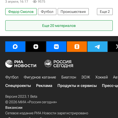
3 апреля, 16:17
9575
Федор Смолов
Футбол
Происшествия
Еще
2
Москва
Россия
Еще 20 материалов
Футбол
Фигурное катание
Биатлон
ЗОЖ
Хоккей
Ав
Спецпроекты
Реклама
Продукты и сервисы
Пресс-ц
Версия 2023.1 Beta
© 2026 МИА «Россия сегодня»
Вакансии
Сетевое издание РИА Новости зарегистрировано