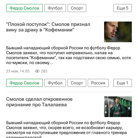
Федор Смолов
Футбол
Спорт
Еще
5
Ислам Махачев
UFC
"Плохой поступок": Смолов признал
Хабиб Нурмагомедов
вину за драку в "Кофемании"
ММА (Смешанные единоборства)
Вокруг спорта
Бывший нападающий сборной России по футболу Федор
Смолов заявил, что поступил неправильно, напав на
посетителя "Кофемании", так как подставил свою семью, хотя
по-мужски, по своему...
23 мая, 14:03
282
Федор Смолов
Футбол
Спорт
Россия
Еще
1
Москва
Смолов сделал откровенное
признание про Талалаева
Бывший нападающий сборной России по футболу Федор
Смолов заявил, что, скорее всего, не возобновит карьеру,
несмотря на поступившее предложение от главного тренера
калининградской...