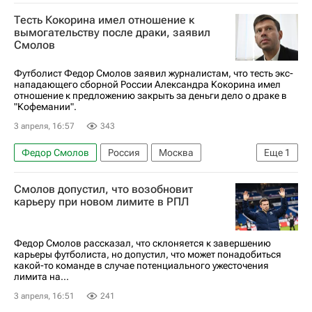
Россия
Тесть Кокорина имел отношение к
вымогательству после драки, заявил
Смолов
Футболист Федор Смолов заявил журналистам, что тесть экс-
нападающего сборной России Александра Кокорина имел
отношение к предложению закрыть за деньги дело о драке в
"Кофемании".
3 апреля, 16:57
343
Федор Смолов
Россия
Москва
Еще
1
Александр Кокорин
Смолов допустил, что возобновит
карьеру при новом лимите в РПЛ
Федор Смолов рассказал, что склоняется к завершению
карьеры футболиста, но допустил, что может понадобиться
какой-то команде в случае потенциального ужесточения
лимита на...
3 апреля, 16:51
241