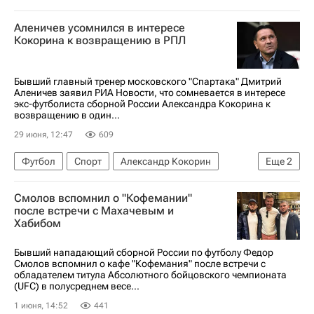
Чувашская Республика (Чувашия)
Аленичев усомнился в интересе
Кокорина к возвращению в РПЛ
Бывший главный тренер московского "Спартака" Дмитрий
Аленичев заявил РИА Новости, что сомневается в интересе
экс-футболиста сборной России Александра Кокорина к
возвращению в один...
29 июня, 12:47
609
Футбол
Спорт
Александр Кокорин
Еще
2
Дмитрий Аленичев
Смолов вспомнил о "Кофемании"
РПЛ 2026-2027 (Чемпионат России по футболу)
после встречи с Махачевым и
Хабибом
Бывший нападающий сборной России по футболу Федор
Смолов вспомнил о кафе "Кофемания" после встречи с
обладателем титула Абсолютного бойцовского чемпионата
(UFC) в полусреднем весе...
1 июня, 14:52
441