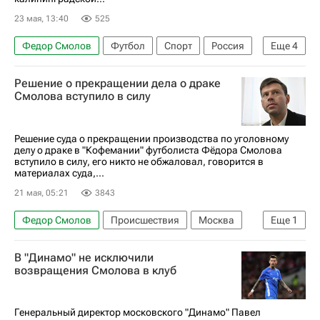
23 мая, 13:40
525
Федор Смолов
Футбол
Спорт
Россия
Еще
4
Андрей Талалаев
Динамо Москва
Решение о прекращении дела о драке
Краснодар
Балтика
Смолова вступило в силу
Решение суда о прекращении производства по уголовному
делу о драке в "Кофемании" футболиста Фёдора Смолова
вступило в силу, его никто не обжаловал, говорится в
материалах суда,...
21 мая, 05:21
3843
Федор Смолов
Происшествия
Москва
Еще
1
Россия
В "Динамо" не исключили
возвращения Смолова в клуб
Генеральный директор московского "Динамо" Павел