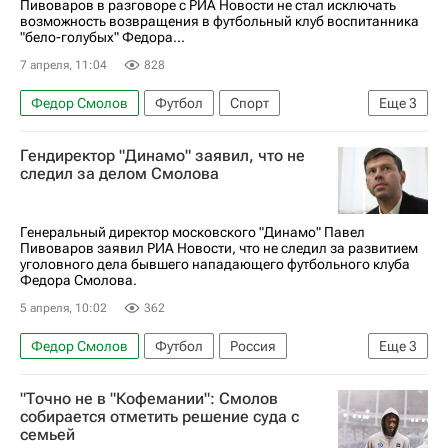
Пивоваров в разговоре с РИА Новости не стал исключать
возможность возвращения в футбольный клуб воспитанника
"бело-голубых" Федора...
7 апреля, 11:04
828
Федор Смолов
Футбол
Спорт
Еще
3
Павел Пивоваров
Динамо Москва
Гендиректор "Динамо" заявил, что не
Краснодар
следил за делом Смолова
Генеральный директор московского "Динамо" Павел
Пивоваров заявил РИА Новости, что не следил за развитием
уголовного дела бывшего нападающего футбольного клуба
Федора Смолова.
5 апреля, 10:02
362
Федор Смолов
Футбол
Россия
Еще
3
Москва
Павел Пивоваров
"Точно не в "Кофемании": Смолов
Динамо Москва
собирается отметить решение суда с
семьей