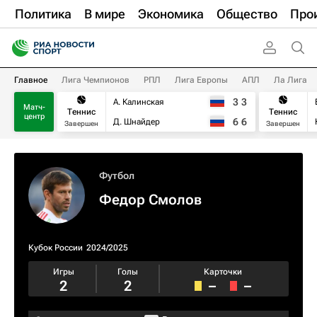
Политика
В мире
Экономика
Общество
Про
Главное
Лига Чемпионов
РПЛ
Лига Европы
АПЛ
Ла Лига
3
3
А. Калинская
Матч-
Теннис
Теннис
центр
6
6
Д. Шнайдер
Завершен
Завершен
Футбол
Федор Смолов
Кубок России
2024/2025
Игры
Голы
Карточки
2
2
–
–