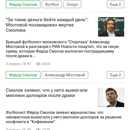
Федор Смолов
Футбол
Спорт
Еще
2
Краснодар
Динамо Москва
"За такие деньги бейте каждый день":
Мостовой позавидовал жертве
Смолова
Бывший футболист московского "Спартака" Александр
Мостовой в разговоре с РИА Новости пошутил, что за такую
сумму, которую Федор Смолов выплатил пострадавшему
после драки в...
3 апреля, 16:47
2034
Федор Смолов
Александр Мостовой
Еще
2
Спартак Москва
Футбол
Смолов заявил, что у него вымогали
миллион долларов после драки
Футболист Фёдор Смолов заявил журналистам, что
неизвестные вымогали у него миллион долларов за решение
конфликта в "Кофемании".
3 апреля, 16:40
1070