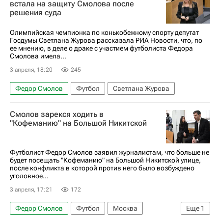
встала на защиту Смолова после
решения суда
Олимпийская чемпионка по конькобежному спорту депутат
Госдумы Светлана Журова рассказала РИА Новости, что, по
ее мнению, в деле о драке с участием футболиста Федора
Смолова имела...
3 апреля, 18:20
245
Федор Смолов
Футбол
Светлана Журова
Смолов зарекся ходить в
"Кофеманию" на Большой Никитской
Футболист Федор Смолов заявил журналистам, что больше не
будет посещать "Кофеманию" на Большой Никитской улице,
после конфликта в которой против него было возбуждено
уголовное...
3 апреля, 17:21
172
Федор Смолов
Футбол
Москва
Еще
1