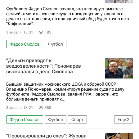
Футболист Федор Смолов заявил, что планирует вместе с
семьей отметить решение суда о прекращении уголовного
дела в его отношении, но праздничный обед будет точно не в
"Кофемании".
3 апреля, 18:31
185
Федор Смолов
Футбол
"Деньги приводят к
вседозволенности": Пономарев
высказался о деле Смолова
Бывший защитник московского ЦСКА и сборной СССР
Владимир Пономарев, комментируя решение суда по делу
футболиста Федора Смолова, заявил РИА Новости, что
большие деньги приводят к...
3 апреля, 18:21
358
Федор Смолов
Футбол
Спорт
Еще
2
Владимир Пономарев
ПФК ЦСКА
"Провоцировали до слез": Журова