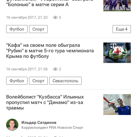
"Болонью" в матче серии А
16 сентября 2017, 21:32
5
Футбол
Спорт
Еще
4
Серия А 2026-2027 (Чемпионат Италии по футболу)
"Кафа" на своем поле обыграла
Болонья
Фиорентина
Федерико Кьеза
"Рубин" в матче 5-го тура чемпионата
Крыма по футболу
16 сентября 2017, 21:26
2
Футбол
Спорт
Севастополь
Волейболист "Кузбасса" Ильиных
пропустил матч с "Динамо" из-за
травмы
Ильдар Сатдинов
Корреспондент РИА Новости Спорт