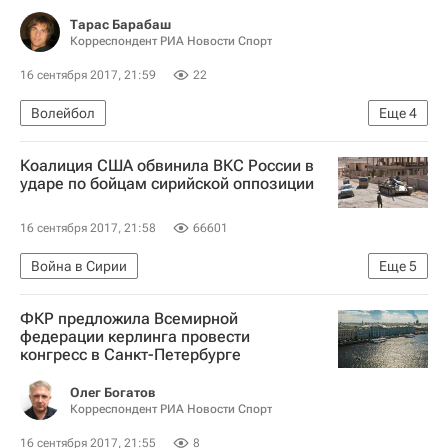
Тарас Барабаш
Корреспондент РИА Новости Спорт
16 сентября 2017, 21:59
22
Волейбол
Еще
4
Суперлига (чемпионат России по волейболу среди мужчин)
Коалиция США обвинила ВКС России в
Зенит (Санкт-Петербург)
ударе по бойцам сирийской оппозиции
Енисей (Красноярск)
Павел Панков
16 сентября 2017, 21:58
66601
Война в Сирии
Еще
5
Хроника событий - Война в Сирии
США
ФКР предложила Всемирной
Сирия
Исламское государство*
федерации керлинга провести
конгресс в Санкт-Петербурге
Сирийские демократические силы
Олег Богатов
Корреспондент РИА Новости Спорт
16 сентября 2017, 21:55
8