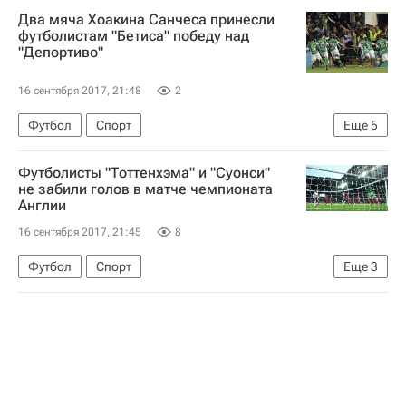
Два мяча Хоакина Санчеса принесли
футболистам "Бетиса" победу над
"Депортиво"
16 сентября 2017, 21:48
2
Футбол
Спорт
Еще
5
Чемпионат Испании по футболу
Бетис
Футболисты "Тоттенхэма" и "Суонси"
Депортиво (Ла-Корунья)
Федерико Картабия
не забили голов в матче чемпионата
Англии
Хоакин Санчес
16 сентября 2017, 21:45
8
Футбол
Спорт
Еще
3
АПЛ 2026-2027 (Чемпионат Англии по футболу)
Тоттенхэм Хотспур
Суонси Сити