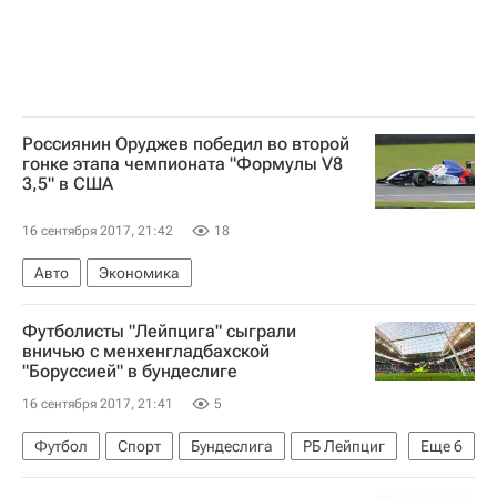
Россиянин Оруджев победил во второй
гонке этапа чемпионата "Формулы V8
3,5" в США
16 сентября 2017, 21:42
18
Авто
Экономика
Футболисты "Лейпцига" сыграли
вничью с менхенгладбахской
"Боруссией" в бундеслиге
16 сентября 2017, 21:41
5
Футбол
Спорт
Бундеслига
РБ Лейпциг
Еще
6
Боруссия (Мёнхенгладбах)
Наби Кейта