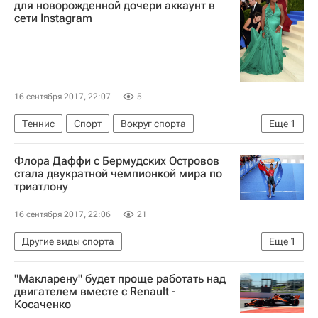
для новорожденной дочери аккаунт в
сети Instagram
16 сентября 2017, 22:07
5
Теннис
Спорт
Вокруг спорта
Еще
1
Серена Уильямс
Флора Даффи c Бермудских Островов
стала двукратной чемпионкой мира по
триатлону
16 сентября 2017, 22:06
21
Другие виды спорта
Еще
1
Мировая серия по триатлону
"Макларену" будет проще работать над
двигателем вместе с Renault -
Косаченко