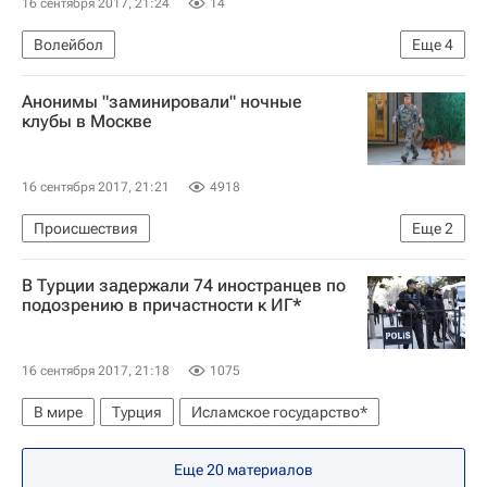
16 сентября 2017, 21:24
14
Волейбол
Еще
4
Суперлига (чемпионат России по волейболу среди мужчин)
Анонимы "заминировали" ночные
Динамо (Москва)
Кузбасс (Кемерово)
клубы в Москве
Дмитрий Ильиных
16 сентября 2017, 21:21
4918
Происшествия
Еще
2
Массовые звонки о "минировании" зданий в России
В Турции задержали 74 иностранцев по
Москва
подозрению в причастности к ИГ*
16 сентября 2017, 21:18
1075
В мире
Турция
Исламское государство*
Еще 20 материалов