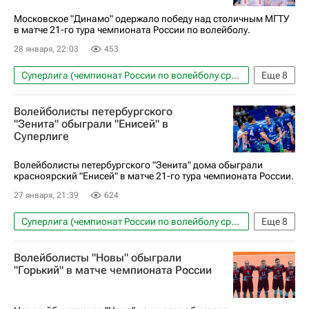
Московское "Динамо" одержало победу над столичным МГТУ
в матче 21-го тура чемпионата России по волейболу.
28 января, 22:03
453
Суперлига (чемпионат России по волейболу среди мужчин)
Еще
8
Волейбол
Спорт
Сосновый Бор
Волейболисты петербургского
Москва
Уфа
Динамо (Москва)
МГТУ
"Зенита" обыграли "Енисей" в
Суперлиге
Динамо-ЛО (Ленинградская обл.)
Волейболисты петербургского "Зенита" дома обыграли
красноярский "Енисей" в матче 21-го тура чемпионата России.
27 января, 21:39
624
Суперлига (чемпионат России по волейболу среди мужчин)
Еще
8
Волейбол
Спорт
Санкт-Петербург
Волейболисты "Новы" обыграли
Белгород
Новосибирск
"Горький" в матче чемпионата России
Зенит (Санкт-Петербург)
Белогорье (Белгород)
Енисей (Красноярск, ж)