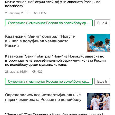
матче финальной серии плей-офф чемпионата России по
волейболу.
21 апреля, 21:56
1125
Суперлига (чемпионат России по волейболу среди мужчин)
Еще
4
Волейбол
Спорт
Зенит-Казань (Казань)
Казанский "Зенит" обыграл "Нову" и
Динамо (Москва)
вышел в полуфинал чемпионата
России
Казанский "Зенит" обыграл "Нову" из Новокуйбышевска во
втором матче четвертьфинальной серии чемпионата России
по волейболу среди мужских команд.
28 марта, 16:54
429
Суперлига (чемпионат России по волейболу среди мужчин)
Еще
6
Волейбол
Спорт
Новокуйбышевск
Определились все четвертьфинальные
Россия
Зенит-Казань (Казань)
пары чемпионата России по волейболу
Нова (Новокуйбышевск)
"Динамо-ЛО" из Соснового Бора обыграло нижегородский