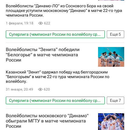
Волейболисты "Динамо-ЛО" из Соснового Бора на своей
площадке уступили московскому "Динамо" в матче 22-го тура
чемпионата России.
1 февраля, 19:18
622
Суперлига (чемпионат России по волейболу среди мужчин)
Еще
5
Волейбол
Спорт
Сосновый Бор
Волейболисты "Зенита" победили
Ленинградская область
"Белогорье" в матче чемпионата
России
Динамо-ЛО (Ленинградская обл.)
Казанский "Зенит" одержал победу над белгородским
"Белогорьем" в матче 22-го тура чемпионата России по
волейболу.
31 января, 20:49
620
Суперлига (чемпионат России по волейболу среди мужчин)
Еще
7
Волейбол
Спорт
Россия
Казань
Волейболисты московского "Динамо"
Кемерово
Белогорье (Белгород)
обыграли МГТУ в матче чемпионата
России
Красноярск