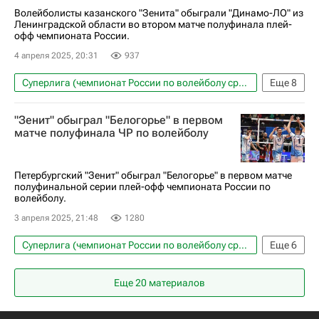
Волейболисты казанского "Зенита" обыграли "Динамо-ЛО" из
Ленинградской области во втором матче полуфинала плей-
офф чемпионата России.
4 апреля 2025, 20:31
937
Суперлига (чемпионат России по волейболу среди мужчин)
Еще
8
Волейбол
Спорт
Ленинградская область
"Зенит" обыграл "Белогорье" в первом
Россия
Казань
матче полуфинала ЧР по волейболу
Динамо-ЛО (Ленинградская обл.)
Суперлига (чемпионат России по волейболу среди женщин)
Петербургский "Зенит" обыграл "Белогорье" в первом матче
полуфинальной серии плей-офф чемпионата России по
Зенит (Санкт-Петербург)
волейболу.
3 апреля 2025, 21:48
1280
Суперлига (чемпионат России по волейболу среди мужчин)
Еще
6
Волейбол
Олимпийские игры
Тула
Еще 20 материалов
Россия
Белогорье (Белгород)
Зенит (Санкт-Петербург)