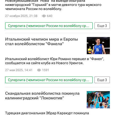
Новокуйбышевская "Нова" на выезде обыграла
нижегородский "Горький" в матче девятого тура мужского
чемпионата России по волейболу.
27 ноября 2025, 21:38
640
Суперлига (чемпионат России по волейболу среди мужчин)
Еще
3
Волейбол
Нова (Новокуйбышевск)
Спорт
Итальянский чемпион мира и Европы
стал волейболистом "Факела"
Итальянский волейболист Юри Романо перешел в "Факел",
сообщается на сайте клуба из Нового Уренгоя.
27 мая 2025, 14:41
1591
Суперлига (чемпионат России по волейболу среди мужчин)
Еще
3
Волейбол
Спорт
Факел (Новый Уренгой)
Скандальная волейболистка покинула
калининградский "Локомотив"
Турецкая диагональная Эбрар Каракурт покинула