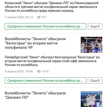
Казанский "Зенит" обыграл "Динамо-ЛО" из Ленинградской
области в третьем матче полуфинальной серии чемпионата
России по волейболу среди мужских команд.
7 апреля 2025, 20:12
971
Суперлига (чемпионат России по волейболу среди мужчин)
Еще
5
Волейбол
Спорт
Волейболисты "Зенита" обыграли
Динамо-ЛО (Ленинградская обл.)
"Белогорье" во втором матче
полуфинала ЧР
Белогорье (Белгород)
Зенит-Казань (Казань)
Петербургский "Зенит" обыграл белгородское "Белогорье" во
втором матче полуфинальной серии плей-офф чемпионата
России по волейболу.
5 апреля 2025, 19:46
1410
Суперлига (чемпионат России по волейболу среди мужчин)
Еще
6
Волейбол
Спорт
Россия
Тула
Волейболисты "Зенита" обыграли
Санкт-Петербург
Белогорье (Белгород)
"Динамо-ЛО"