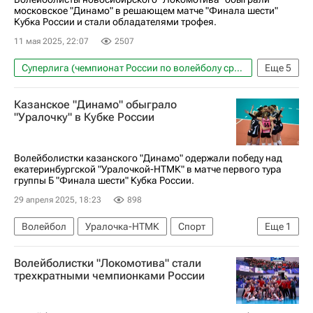
московское "Динамо" в решающем матче "Финала шести"
Кубка России и стали обладателями трофея.
11 мая 2025, 22:07
2507
Суперлига (чемпионат России по волейболу среди мужчин)
Еще
5
Волейбол
Спорт
Казанское "Динамо" обыграло
Локомотив (Новосибирск)
Динамо (Москва)
"Уралочку" в Кубке России
Кубок России по волейболу среди мужчин
Волейболистки казанского "Динамо" одержали победу над
екатеринбургской "Уралочкой-НТМК" в матче первого тура
группы Б "Финала шести" Кубка России.
29 апреля 2025, 18:23
898
Волейбол
Уралочка-НТМК
Спорт
Еще
1
Динамо-Ак Барс (ж)
Волейболистки "Локомотива" стали
трехкратными чемпионками России