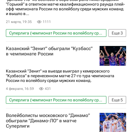
"Горький" в ответном матче квалификационного раунда плей-
офф чемпионата России по волейболу среди мужских команд
и вышло в...
21 марта, 19:35
1111
Суперлига (чемпионат России по волейболу среди мужчин)
Еще
3
Волейбол
Динамо-ЛО (Ленинградская обл.)
Казанский "Зенит" обыграли "Кузбасс"
Нова (Новокуйбышевск)
в чемпионате России
Казанский "Зенит" на выезде выиграл у кемеровского
"Кузбасса" в перенесенном матче 27-го тура чемпионата
России по волейболу среди мужских команд.
4 февраля, 16:59
431
Суперлига (чемпионат России по волейболу среди мужчин)
Еще
5
Волейбол
Спорт
Россия
Кемерово
Волейболисты московского "Динамо"
Зенит-Казань (Казань)
обыграли "Динамо-ЛО" в матче
Суперлиги