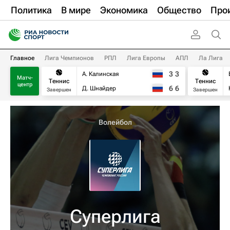
Политика
В мире
Экономика
Общество
Про
Главное
Лига Чемпионов
РПЛ
Лига Европы
АПЛ
Ла Лига
3
3
А. Калинская
Матч-
Теннис
Теннис
центр
6
6
Д. Шнайдер
Завершен
Завершен
Волейбол
Суперлига