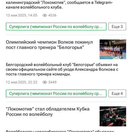
калининградский "Локомотив", сообщается в Telegram-
канале волейбольного клуба.
13 мая 2025, 14:05
4536
Суперлига (чемпионат России по волейболу среди мужчин)
Еще
3
Волейбол
Спорт
Олимпийский чемпион Волков покинул
Локомотив (Калининград)
пост главного тренера "Белогорья"
Белгородский волейбольный клуб "Белогорье" объявил на
своем официальном сайте об уходе Александра Волкова с
поста главного тренера команды.
12 мая 2025, 22:22
3449
Суперлига (чемпионат России по волейболу среди мужчин)
Еще
4
Волейбол
Спорт
Белогорье (Белгород)
"Локомотив" стал обладателем Кубка
Александр Волков
России по волейболу
Волейболисты новосибирского "Локомотива" обыграли