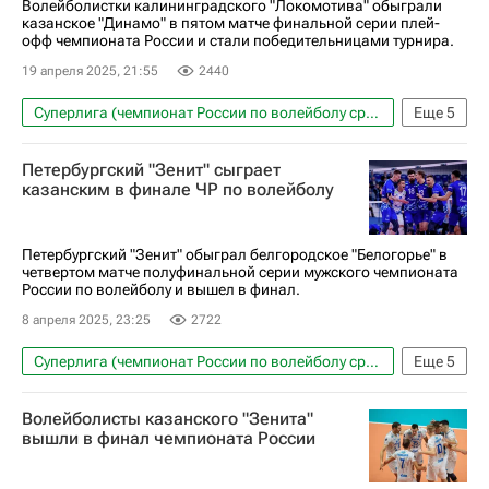
Волейболистки калининградского "Локомотива" обыграли
казанское "Динамо" в пятом матче финальной серии плей-
офф чемпионата России и стали победительницами турнира.
19 апреля 2025, 21:55
2440
Суперлига (чемпионат России по волейболу среди мужчин)
Еще
5
Волейбол
Спорт
Россия
Петербургский "Зенит" сыграет
Локомотив (Калининград)
казанским в финале ЧР по волейболу
ВК Динамо (Казань)
Петербургский "Зенит" обыграл белгородское "Белогорье" в
четвертом матче полуфинальной серии мужского чемпионата
России по волейболу и вышел в финал.
8 апреля 2025, 23:25
2722
Суперлига (чемпионат России по волейболу среди мужчин)
Еще
5
Волейбол
Спорт
Зенит (Санкт-Петербург)
Волейболисты казанского "Зенита"
Белогорье (Белгород)
Зенит-Казань (Казань)
вышли в финал чемпионата России