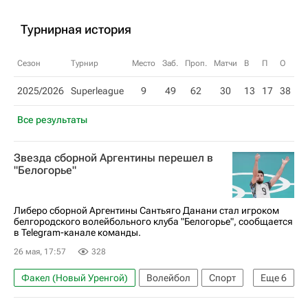
Турнирная история
Сезон
Турнир
Место
Заб.
Проп.
Матчи
В
П
О
2025/2026
Superleague
9
49
62
30
13
17
38
Все результаты
Звезда сборной Аргентины перешел в
"Белогорье"
Либеро сборной Аргентины Сантьяго Данани стал игроком
белгородского волейбольного клуба "Белогорье", сообщается
в Telegram-канале команды.
26 мая, 17:57
328
Факел (Новый Уренгой)
Волейбол
Спорт
Еще
6
Аргентина
Новый Уренгой