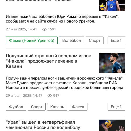
Итальянский волейболист Юри Романо перешел в "Факел",
сообщается на сайте клуба из Нового Уренгоя.
27 мая 2025, 14:41
1591
Факел (Новый Уренгой)
Волейбол
Спорт
Еще
1
Суперлига (чемпионат России по волейболу среди мужчин)
Получивший страшный перелом игрок
"Факела" продолжает лечение в
Казани
Получивший перелом ноги защитник воронежского "Факела"
Макс Дзиов продолжает лечение в Казани, сообщили РИА
Новости в пресс-службе седьмой городской больницы города.
29 апреля 2025, 14:47
947
Футбол
Спорт
Казань
Факел
Еще
1
Динамо Москва
"Урал" вышел в четвертьфинал
чемпионата России по волейболу