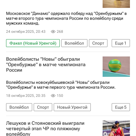
Зенит (Санкт-Петербург)
Суперлига (чемпионат России по волейболу среди женщин)
Московское "Динамо" одержало победу над "Оренбуржьем" в
матче второго тура чемпионата России по волейболу среди
мужских команд.
24 октября 2025, 20:43
268
Факел (Новый Уренгой)
Волейбол
Спорт
Еще
1
Динамо-ЛО (Ленинградская обл.)
Волейболисты "Новы" обыграли
"Оренбуржье" в матче чемпионата
России
Волейболисты новокуйбышевской "Новы" обыграли
"Оренбуржье" в матче первого тура чемпионата России.
18 октября 2025, 20:35
150
Волейбол
Спорт
Новый Уренгой
Еще
5
Россия
Самара
Лешуков и Стояновский выиграли
Суперлига (чемпионат России по волейболу среди женщин)
четвертый этап ЧР по пляжному
волейболу
Кемерово
Нова (Новокуйбышевск)