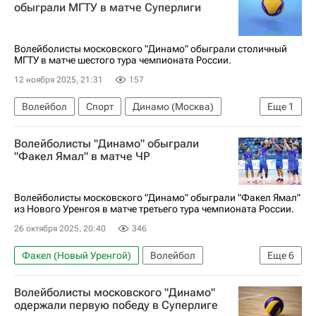
Суперлига (чемпионат России по волейболу среди женщин)
обыграли МГТУ в матче Суперлиги
Волейболисты московского "Динамо" обыграли столичный
МГТУ в матче шестого тура чемпионата России.
12 ноября 2025, 21:31
157
Волейбол
Спорт
Динамо (Москва)
Еще
1
МГТУ
Волейболисты "Динамо" обыграли
"Факел Ямал" в матче ЧР
Волейболисты московского "Динамо" обыграли "Факел Ямал"
из Нового Уренгоя в матче третьего тура чемпионата России.
26 октября 2025, 20:40
346
Факел (Новый Уренгой)
Волейбол
Еще
6
Москва
Новый Уренгой
Россия
Волейболисты московского "Динамо"
Динамо-ЛО (Ленинградская обл.)
одержали первую победу в Суперлиге