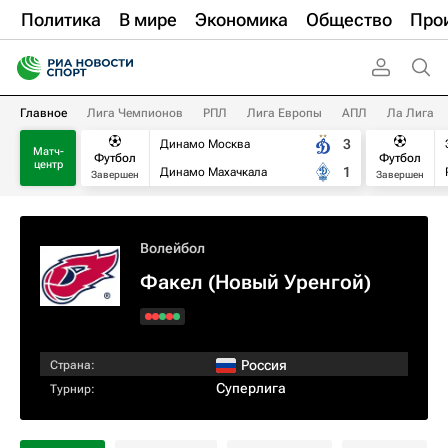
Политика
В мире
Экономика
Общество
Про
Главное
Лига Чемпионов
РПЛ
Лига Европы
АПЛ
Ла Лига
3
Динамо Москва
Матч-
Футбол
Футбол
центр
1
Динамо Махачкала
Завершен
Завершен
Волейбол
Факел (Новый Уренгой)
Россия
Страна:
Суперлига
Турнир: