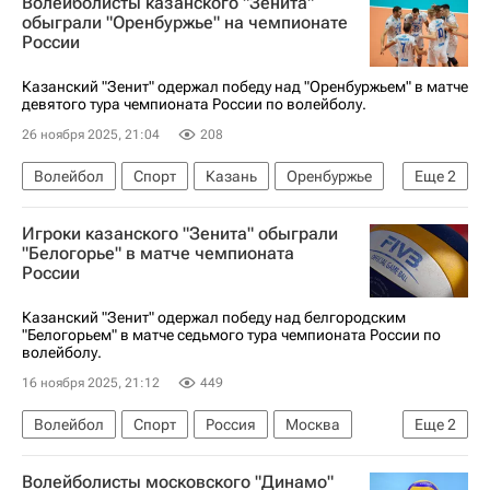
Волейболисты казанского "Зенита"
Новосибирск
Зенит (Санкт-Петербург)
обыграли "Оренбуржье" на чемпионате
России
Локомотив (Калининград)
Суперлига (чемпионат России по волейболу среди женщин)
Казанский "Зенит" одержал победу над "Оренбуржьем" в матче
девятого тура чемпионата России по волейболу.
26 ноября 2025, 21:04
208
Волейбол
Спорт
Казань
Оренбуржье
Еще
2
Зенит (Санкт-Петербург)
Игроки казанского "Зенита" обыграли
Суперлига (чемпионат России по волейболу среди женщин)
"Белогорье" в матче чемпионата
России
Казанский "Зенит" одержал победу над белгородским
"Белогорьем" в матче седьмого тура чемпионата России по
волейболу.
16 ноября 2025, 21:12
449
Волейбол
Спорт
Россия
Москва
Еще
2
Тула
Волейболисты московского "Динамо"