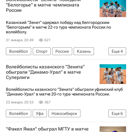
Белогорье (Белгород)
Оренбуржье
"Белогорье" в матче чемпионата
России
Суперлига (чемпионат России по волейболу среди женщин)
Казанский "Зенит" одержал победу над белгородским
"Белогорьем" в матче 22-го тура чемпионата России по
волейболу.
31 января, 20:49
621
Волейбол
Спорт
Россия
Казань
Еще
4
Кемерово
Волейболисты казанского "Зенита"
Суперлига (чемпионат России по волейболу среди мужчин)
обыграли "Динамо-Урал" в матче
Суперлиги
Белогорье (Белгород)
Красноярск
Волейболисты казанского "Зенита" обыграли уфимский клуб
"Динамо-Урал" в матче 20-го тура чемпионата России.
23 января, 20:53
367
Волейбол
Уфа
Новосибирск
Еще
6
Сосновый Бор
Спорт
"Факел Ямал" обыграл МГТУ в матче
Зенит (Санкт-Петербург)