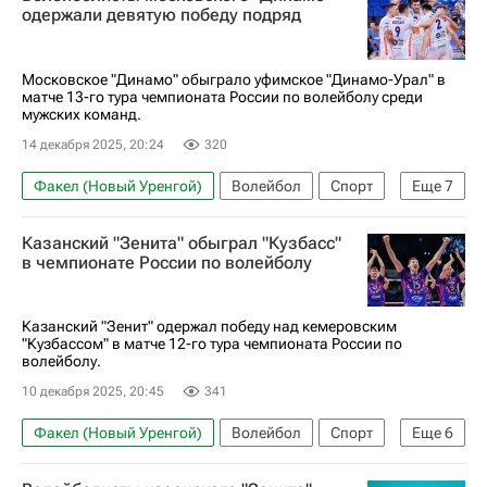
Спорт
одержали девятую победу подряд
Московское "Динамо" обыграло уфимское "Динамо-Урал" в
матче 13-го тура чемпионата России по волейболу среди
мужских команд.
14 декабря 2025, 20:24
320
Факел (Новый Уренгой)
Волейбол
Спорт
Еще
7
Москва
Россия
Новый Уренгой
Казанский "Зенита" обыграл "Кузбасс"
Суперлига (чемпионат России по волейболу среди женщин)
в чемпионате России по волейболу
Санкт-Петербург
Динамо-ЛО (Ленинградская обл.)
Казанский "Зенит" одержал победу над кемеровским
"Кузбассом" в матче 12-го тура чемпионата России по
Зенит (Санкт-Петербург)
волейболу.
10 декабря 2025, 20:45
341
Факел (Новый Уренгой)
Волейбол
Спорт
Еще
6
Новый Уренгой
Новокуйбышевск