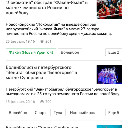
"Локомотив" обыграл "Факел-Ямал" в
Белогорье (Белгород)
матче чемпионата России по
волейболу
Зенит (Санкт-Петербург)
Токио
Суперкубок России по волейболу
Новосибирский "Локомотив" на выезде обыграл
новоуренгойский "Факел-Ямал" в матче 27-го тура
чемпионата России по волейболу среди мужских команд.
25 февраля, 19:16
201
Факел (Новый Уренгой)
Волейбол
Еще
2
Локомотив (Новосибирск)
Волейболисты петербургского
Суперлига (чемпионат России по волейболу среди женщин)
"Зенита" обыграли "Белогорье" в
матче Суперлиги
Петербургский "Зенит" обыграл белгородское "Белогорье" в
выездном матче 25-го тура чемпионата России по волейболу.
15 февраля, 20:16
700
Волейбол
Спорт
Тула
Новосибирск
Еще
5
Казань
Зенит (Санкт-Петербург)
Волейболисты "Зенита" победили