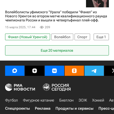
Волейболисты уфимского "Урала" победили "Факел" из
Нового Уренгоя во втором матче квалификационного раунда
чемпионата России и вышли в четвертьфинал плей-офф.
15 марта 2025, 17:44
209
Факел (Новый Уренгой)
Волейбол
Спорт
Еще
1
Динамо-Урал (волейбол)
Еще 20 материалов
Футбол
Фигурное катание
Биатлон
ЗОЖ
Хоккей
Ав
Спецпроекты
Реклама
Продукты и сервисы
Пресс-ц