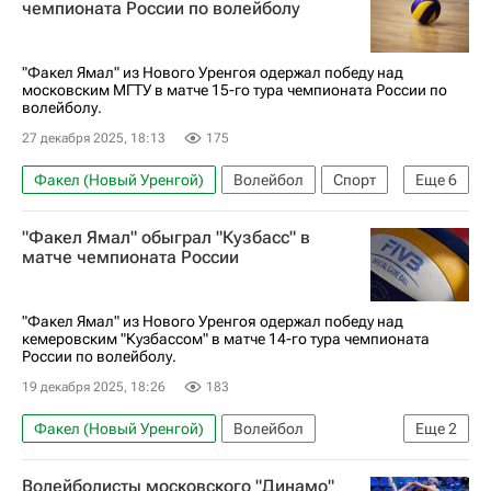
чемпионата России по волейболу
Газпром-Югра (Сургут)
Динамо-ЛО (Ленинградская обл.)
"Факел Ямал" из Нового Уренгоя одержал победу над
московским МГТУ в матче 15-го тура чемпионата России по
Суперлига (чемпионат России по волейболу среди женщин)
волейболу.
27 декабря 2025, 18:13
175
Факел (Новый Уренгой)
Волейбол
Спорт
Еще
6
Новый Уренгой
Россия
Сосновый Бор
"Факел Ямал" обыграл "Кузбасс" в
Суперлига (чемпионат России по волейболу среди женщин)
матче чемпионата России
Динамо-ЛО (Ленинградская обл.)
МГТУ
"Факел Ямал" из Нового Уренгоя одержал победу над
кемеровским "Кузбассом" в матче 14-го тура чемпионата
России по волейболу.
19 декабря 2025, 18:26
183
Факел (Новый Уренгой)
Волейбол
Еще
2
Суперлига (чемпионат России по волейболу среди женщин)
Волейболисты московского "Динамо"