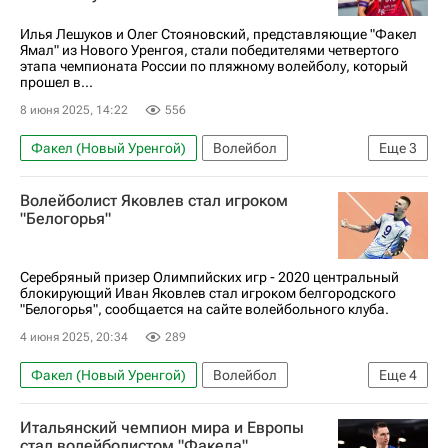
Илья Лешуков и Олег Стояновский, представляющие "Факел
Ямал" из Нового Уренгоя, стали победителями четвертого
этапа чемпионата России по пляжному волейболу, который
прошел в...
8 июня 2025, 14:22
556
Факел (Новый Уренгой)
Волейбол
Еще
3
Илья Лешуков
Пляжный волейбол
Волейболист Яковлев стал игроком
Зенит (Санкт-Петербург)
"Белогорья"
Серебряный призер Олимпийских игр - 2020 центральный
блокирующий Иван Яковлев стал игроком белгородского
"Белогорья", сообщается на сайте волейбольного клуба.
4 июня 2025, 20:34
289
Факел (Новый Уренгой)
Волейбол
Еще
4
Иван Яковлев
Белогорье (Белгород)
Итальянский чемпион мира и Европы
Зенит (Санкт-Петербург)
Спорт
стал волейболистом "Факела"