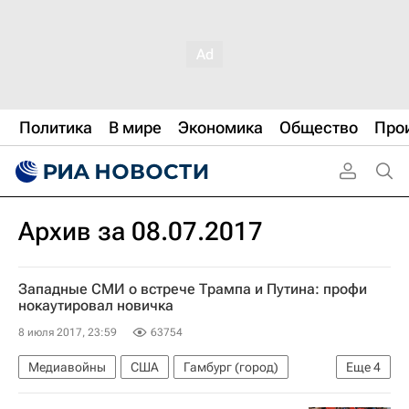
Политика
В мире
Экономика
Общество
Про
Архив за 08.07.2017
Западные СМИ о встрече Трампа и Путина: профи
нокаутировал новичка
8 июля 2017, 23:59
63754
Медиавойны
США
Гамбург (город)
Еще
4
Владимир Путин
Дональд Трамп