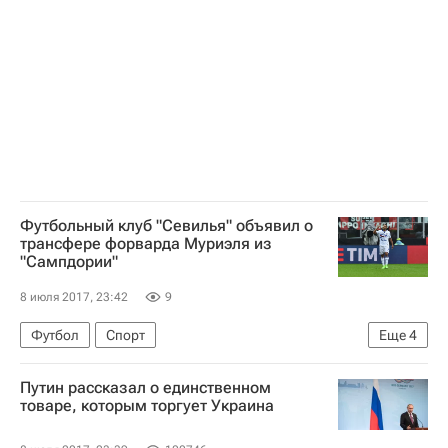
Уимблдон
Эрнест Гулбис
Новак Джокович
Футбольный клуб "Севилья" объявил о
трансфере форварда Муриэля из
"Сампдории"
8 июля 2017, 23:42
9
Футбол
Спорт
Еще
4
Чемпионат Испании по футболу
Севилья
Путин рассказал о единственном
Сампдория
Луис Муриэль
товаре, которым торгует Украина