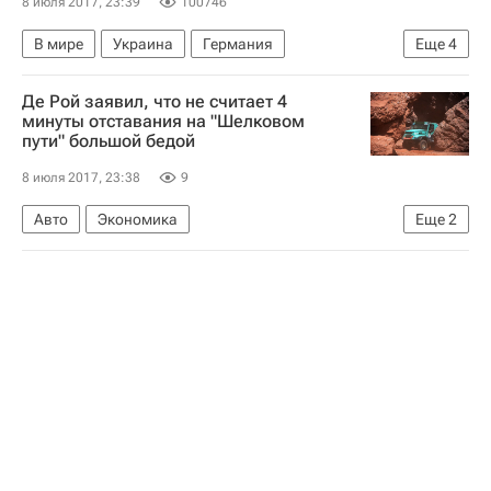
8 июля 2017, 23:39
100746
В мире
Украина
Германия
Еще
4
Владимир Путин
Петр Порошенко
Де Рой заявил, что не считает 4
Саммит G20 в Гамбурге 2017
Россия
минуты отставания на "Шелковом
пути" большой бедой
8 июля 2017, 23:38
9
Авто
Экономика
Еще
2
Ралли-рейд "Шелковый путь-2017"
Шёлковый путь