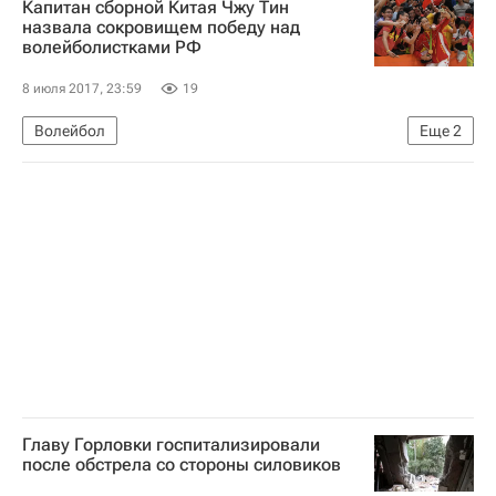
Капитан сборной Китая Чжу Тин
Саммит G20 в Гамбурге 2017
Россия
назвала сокровищем победу над
волейболистками РФ
8 июля 2017, 23:59
19
Волейбол
Еще
2
Мировой Гран-при по волейболу (жен.)
Россия (ж)
Главу Горловки госпитализировали
после обстрела со стороны силовиков