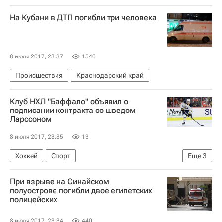
На Кубани в ДТП погибли три человека
8 июля 2017, 23:37
1540
Происшествия
Краснодарский край
Клуб НХЛ "Баффало" объявил о
подписании контракта со шведом
Ларссоном
8 июля 2017, 23:35
13
Хоккей
Спорт
Еще
3
Национальная хоккейная лига (НХЛ)
При взрыве на Синайском
Баффало Сейбрз
Юхан Ларссон
полуострове погибли двое египетских
полицейских
8 июля 2017, 23:34
440