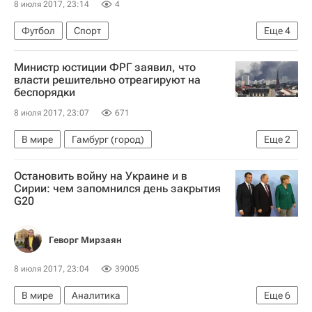
8 июля 2017, 23:14
4
Футбол
Спорт
Еще
4
РПЛ 2026-2027 (Чемпионат России по футболу)
Министр юстиции ФРГ заявил, что
Зенит
Сан-Паулу
Родриго Кайо
власти решительно отреагируют на
беспорядки
8 июля 2017, 23:07
671
В мире
Гамбург (город)
Еще
2
Большая двадцатка
Остановить войну на Украине и в
Саммит G20 в Гамбурге 2017
Сирии: чем запомнился день закрытия
G20
Геворг Мирзаян
8 июля 2017, 23:04
39005
В мире
Аналитика
Еще
6