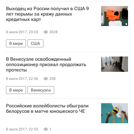
Саммит G20 в Гамбурге 2017
Гамбург (город)
Выходец из России получил в США 9
Реджеп Тайип Эрдоган
Синдзо Абэ
лет тюрьмы за кражу данных
кредитных карт
Дональд Трамп
Саммит G20
8 июля 2017, 23:03
3028
В мире
США
В Венесуэле освобожденный
оппозиционер призвал продолжать
протесты
8 июля 2017, 22:56
208
В мире
Венесуэла
Российские волейболисты обыграли
белорусов в матче юношеского ЧЕ
8 июля 2017, 22:55
1