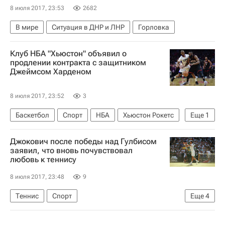
8 июля 2017, 23:53
2682
В мире
Ситуация в ДНР и ЛНР
Горловка
Клуб НБА "Хьюстон" объявил о
продлении контракта с защитником
Джеймсом Харденом
8 июля 2017, 23:52
3
Баскетбол
Спорт
НБА
Хьюстон Рокетс
Еще
1
Джеймс Харден
Джокович после победы над Гулбисом
заявил, что вновь почувствовал
любовь к теннису
8 июля 2017, 23:48
9
Теннис
Спорт
Еще
4
Уимблдонский теннисный турнир в Лондоне, 3-16 июля 2017 года