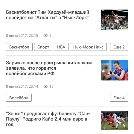
Международная федерация шахмат (FIDE)
Баскетболист Тим Хардуэй-младший
Майкл Адамс
Аниш Гири
перейдет из "Атланты" в "Нью-Йорк"
Александр Грищук
Ян Непомнящий
8 июля 2017, 23:15
9
Баскетбол
Спорт
НБА
Нью-Йорк Никс
Еще
2
Атланта Хокс
Тим Хардуэй
Заряжко после проигрыша китаянкам
заявила, что гордится
волейболистками РФ
8 июля 2017, 23:14
15
Волейбол
Еще
4
Международная федерация волейбола (FIVB)
"Зенит" предлагает футболисту "Сан-
Мировой Гран-при по волейболу (жен.)
Паулу" Родриго Кайо 2,4 млн евро в
год
Россия (ж)
Ирина Королева