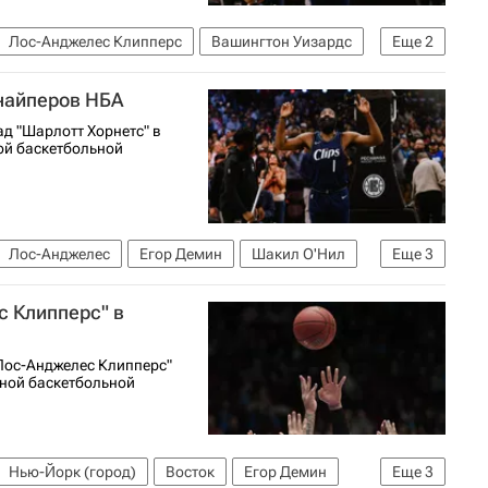
Лос-Анджелес Клипперс
Вашингтон Уизардс
Еще
2
снайперов НБА
д "Шарлотт Хорнетс" в
ой баскетбольной
Лос-Анджелес
Егор Демин
Шакил О'Нил
Еще
3
етс
НБА
с Клипперс" в
"Лос-Анджелес Клипперс"
ьной баскетбольной
Нью-Йорк (город)
Восток
Егор Демин
Еще
3