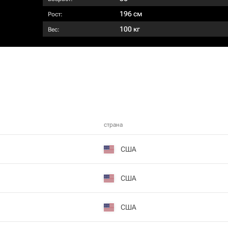
196 см
Рост:
100 кг
Вес:
страна
США
США
США