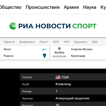
Общество
Происшествия
Армия
Наука
Ку
Серия А
Бундеслига
Лига 1
КХЛ
НХЛ
Евролига
НБА
Зенит
Спартак Москва
Футбол
Родина
Краснодар
09.08 20:00
США
Страна:
Кливленд
Клуб:
1
Номер:
Атакующий защитник
Амплуа:
36
Возраст: