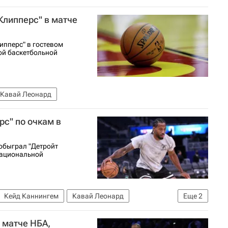
Бостон Селтикс
Клипперс" в матче
ипперс" в гостевом
ой баскетбольной
Кавай Леонард
рс" по очкам в
 обыграл "Детройт
Национальной
Кейд Каннингем
Кавай Леонард
Еще
2
онс
 матче НБА,