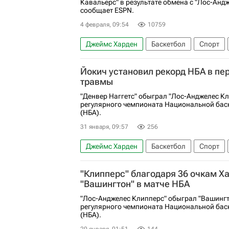
Кавальерс" в результате обмена с "Лос-Анд
сообщает ESPN.
4 февраля, 09:54
10759
Джеймс Харден
Баскетбол
Спорт
Лос-Анджелес Клипперс
Оклахома-Сит
Йокич установил рекорд НБА в пе
травмы
"Денвер Наггетс" обыграл "Лос-Анджелес Кл
регулярного чемпионата Национальной бас
(НБА).
31 января, 09:57
256
Джеймс Харден
Баскетбол
Спорт
Лос-Анджелес Клипперс
Денвер Наггет
"Клипперс" благодаря 36 очкам Х
"Вашингтон" в матче НБА
"Лос-Анджелес Клипперс" обыграл "Вашингт
регулярного чемпионата Национальной бас
(НБА).