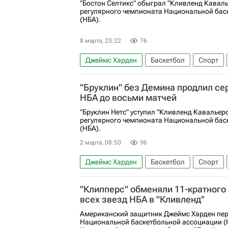
"Бостон Селтикс" обыграл "Кливленд Каваль
регулярного чемпионата Национальной бас
(НБА).
8 марта, 23:22
76
Джеймс Харден
Баскетбол
Спорт
Кливленд Кавальерс
Донован Митчел
"Бруклин" без Демина продлил се
НБА до восьми матчей
"Бруклин Нетс" уступил "Кливленд Кавальер
регулярного чемпионата Национальной бас
(НБА).
2 марта, 08:50
96
Джеймс Харден
Баскетбол
Спорт
Кливленд Кавальерс
Бруклин Нетс
"Клипперс" обменяли 11-кратного
всех звезд НБА в "Кливленд"
Американский защитник Джеймс Харден пер
Национальной баскетбольной ассоциации (