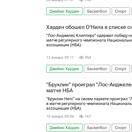
20 января, 01:51
144
Джеймс Харден
Баскетбол
Спорт
Оклахома-Сити Тандер
НБА
Харден обошел О'Нила в списке 
"Лос-Анджелес Клипперс" одержал победу на
матче регулярного чемпионата Национальн
ассоциации (НБА).
13 января, 09:11
954
Джеймс Харден
Баскетбол
Спорт
Лос-Анджелес Клипперс
Шарлотт Хорн
"Бруклин" проиграл "Лос-Анджеле
матче НБА
"Бруклин Нетс" на своем паркете проиграл 
в матче регулярного чемпионата Национал
ассоциации (НБА).
10 января, 09:04
167
Джеймс Харден
Баскетбол
Спорт