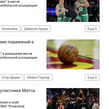
ерс" в матче
кетбольной ассоциации
Кливленд
Джейлен Браун
Еще
3
л
Бостон Селтикс
рию поражений в
с" в домашнем матче
кетбольной ассоциации
Егор Демин
Майкл Портер
Еще
3
Лос-Анджелес Лейкерс
 участника Матча
ешел в клуб
НБА) "Кливленд