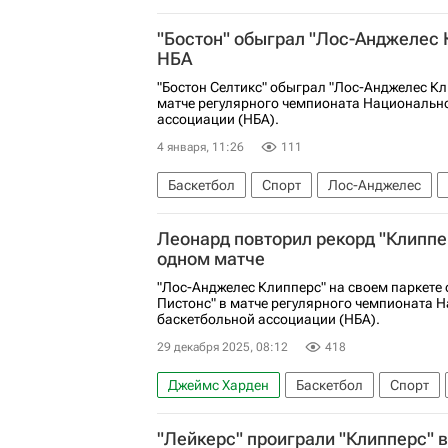
Лос-Анджелес Клипперс
Бруклин Нетс
"Бостон" обыграл "Лос-Анджелес 
НБА
"Бостон Селтикс" обыграл "Лос-Анджелес Кл
матче регулярного чемпионата Национальн
ассоциации (НБА).
4 января, 11:26
111
Баскетбол
Спорт
Лос-Анджелес
Леонард повторил рекорд "Клиппе
одном матче
"Лос-Анджелес Клипперс" на своем паркете
Пистонс" в матче регулярного чемпионата 
баскетбольной ассоциации (НБА).
29 декабря 2025, 08:12
418
Джеймс Харден
Баскетбол
Спорт
Лос-Анджелес Клипперс
Детройт Пист
"Лейкерс" проиграли "Клипперс" в