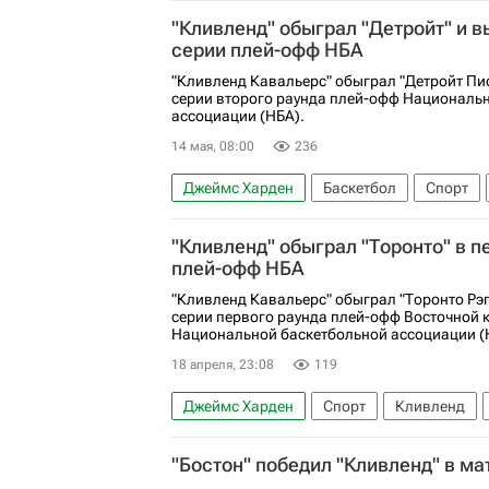
Хьюстон Рокетс
НБА
"Кливленд" обыграл "Детройт" и 
серии плей-офф НБА
"Кливленд Кавальерс" обыграл "Детройт Пис
серии второго раунда плей-офф Националь
ассоциации (НБА).
14 мая, 08:00
236
Джеймс Харден
Баскетбол
Спорт
Кливленд Кавальерс
Детройт Пистонс
"Кливленд" обыграл "Торонто" в 
плей-офф НБА
"Кливленд Кавальерс" обыграл "Торонто Рэп
серии первого раунда плей-офф Восточной
Национальной баскетбольной ассоциации (
18 апреля, 23:08
119
Джеймс Харден
Спорт
Кливленд
Донован Митчелл
Торонто Рэпторс
"Бостон" победил "Кливленд" в ма