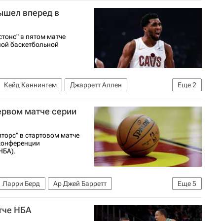
вышел вперед в
тонс" в пятом матче
ной баскетбольной
Кейд Каннингем
Джарретт Аллен
Еще
2
первом матче серии
торс" в стартовом матче
 конференции
НБА).
Ларри Берд
Ар Джей Барретт
Еще
5
Кливленд Кавальерс
Торонто
Баскетбол
тче НБА