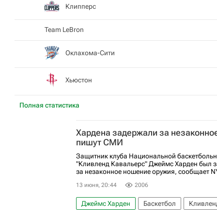
Клипперс
Team LeBron
Оклахома-Сити
Хьюстон
Полная статистика
Хардена задержали за незаконно
пишут СМИ
Защитник клуба Национальной баскетбольн
"Кливленд Кавальерс" Джеймс Харден был з
за незаконное ношение оружия, сообщает NY
13 июня, 20:44
2006
Джеймс Харден
Баскетбол
Кливлен