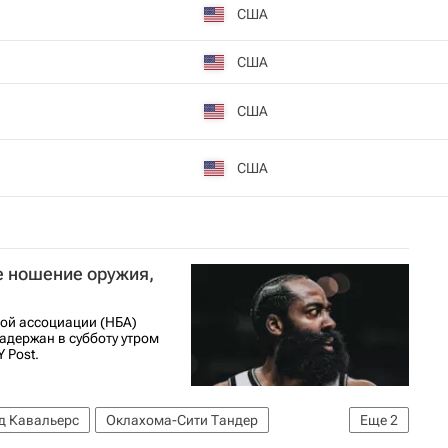
США
США
США
США
е ношение оружия,
ой ассоциации (НБА)
адержан в субботу утром
 Post.
д Кавальерс
Оклахома-Сити Тандер
Еще
2