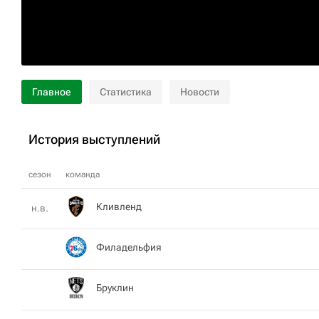
Главное
Статистика
Новости
История выступлений
сезон
команда
Кливленд
н.в.
Филадельфия
Бруклин