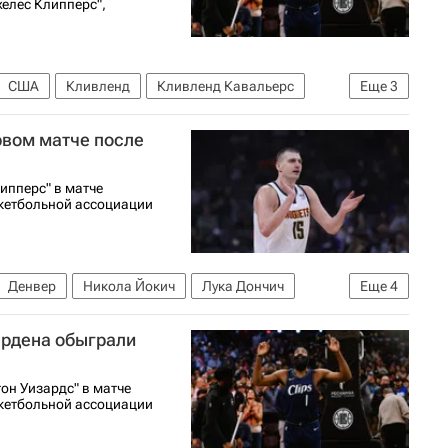
желес Клипперс",
США
Кливленд
Кливленд Кавальерс
Еще
3
и Тандер
НБА
рвом матче после
ипперс" в матче
кетбольной ассоциации
Денвер
Никола Йокич
Лука Дончич
Еще
4
с
Майами Хит
НБА
ардена обыграли
он Уизардс" в матче
кетбольной ассоциации