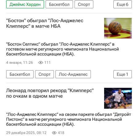
Джеймс Харден
Баскетбол
Спорт
Еще
6
Нью-Йорк (город)
Восток
Егор Демин
"Бостон" обыграл "Лос-Анджелес
Лос-Анджелес Клипперс
Бруклин Нетс
Клипперс" в матче НБА
Бостон Селтикс
"Бостон Селтикс" обыграл "Лос-Анджелес Клипперс" в
гостевом матче регулярного чемпионата Национальной
баскетбольной ассоциации (НБА).
4 января, 11:26
111
Баскетбол
Спорт
Лос-Анджелес
Еще
1
Кавай Леонард
Леонард повторил рекорд "Клипперс"
по очкам в одном матче
"Лос-Анджелес Клипперс" на своем паркете обыграл "Детройт
Пистонс" в матче регулярного чемпионата Национальной
баскетбольной ассоциации (НБА).
29 декабря 2025, 08:12
418