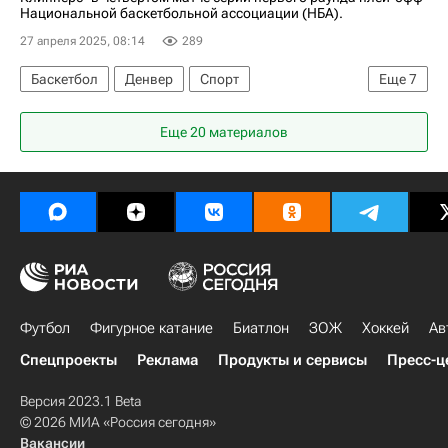
Национальной баскетбольной ассоциации (НБА).
27 апреля 2025, 08:14
289
Баскетбол
Денвер
Спорт
Еще
7
Никола Йокич
Кавай Леонард
Еще 20 материалов
Ивица Зубац
Лос-Анджелес Клипперс
Денвер Наггетс
Голден Стэйт Уорриорз
Кубок Гагарина
Футбол
Фигурное катание
Биатлон
ЗОЖ
Хоккей
Ав
Спецпроекты
Реклама
Продукты и сервисы
Пресс-ц
Версия 2023.1 Beta
© 2026 МИА «Россия сегодня»
Вакансии