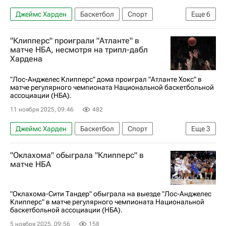
Джеймс Харден
Баскетбол
Спорт
Еще
6
Лука Дончич
Ивица Зубац
"Клипперс" проиграли "Атланте" в
Лос-Анджелес Клипперс
матче НБА, несмотря на трипл-дабл
Хардена
Лос-Анджелес Лейкерс
Вашингтон Уизардс
НБА
"Лос-Анджелес Клипперс" дома проиграл "Атланте Хокс" в
матче регулярного чемпионата Национальной баскетбольной
ассоциации (НБА).
11 ноября 2025, 09:46
482
Джеймс Харден
Баскетбол
Спорт
Еще
3
Ивица Зубац
Лос-Анджелес Клипперс
"Оклахома" обыграла "Клипперс" в
Атланта Хокс
матче НБА
"Оклахома-Сити Тандер" обыграла на выезде "Лос-Анджелес
Клипперс" в матче регулярного чемпионата Национальной
баскетбольной ассоциации (НБА).
5 ноября 2025, 09:56
158