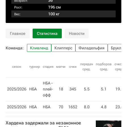
36
Возраст:
196 см
Рост:
100 кг
Вес:
Главное
Статистика
Новости
Команда:
Кливленд
Клипперс
Филадельфия
Бруклин
передач
подборов
очков
сезон
турнир
стадия
матчи
очки
сред.
сред.
сред.
НБА -
2025/2026
НБА
плей-
18
345
5.5
5.1
19.2
офф
2025/2026
НБА
НБА
70
1652
8.0
4.8
23.6
Хардена задержали за незаконное