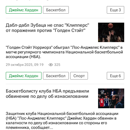
Джеймс Харден
Баскетбол
Еще
3
Оклахома-Сити Тандер
Дабл-дабл Зубаца не спас "Клипперс"
Лос-Анджелес Клипперс
НБА
от поражения против "Голден Стэйт"
"Голден Стэйт Уорриорз" обыграл "Лос-Анджелес Клипперс" в
матче регулярного чемпионата Национальной баскетбольной
ассоциации (НБА).
29 октября 2025, 09:19
325
Джеймс Харден
Баскетбол
Спорт
Еще
6
Голден Стэйт Уорриорз
Баскетболисту клуба НБА предъявили
Лос-Анджелес Клипперс
Джимми Батлер
обвинение по делу об изнасиловании
Ивица Зубац
Милуоки Бакс
НБА
Защитник клуба Национальной баскетбольной ассоциации
(НБА) "Лос-Анджелес Клипперс" Джеймс Харден обвинен в
халатности по делу об изнасиловании со стороны его
племянника, сообщает...