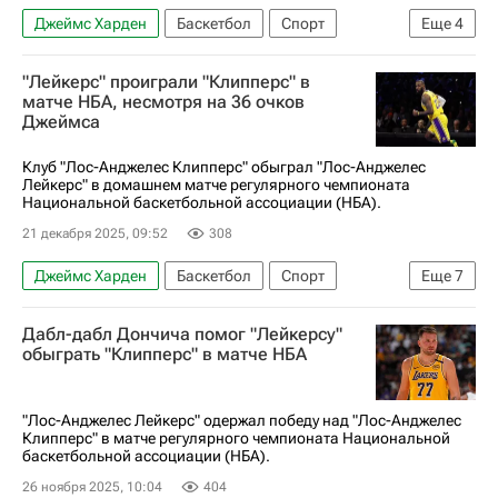
Джеймс Харден
Баскетбол
Спорт
Еще
4
Кейд Каннингем
Кавай Леонард
"Лейкерс" проиграли "Клипперс" в
Лос-Анджелес Клипперс
Детройт Пистонс
матче НБА, несмотря на 36 очков
Джеймса
Клуб "Лос-Анджелес Клипперс" обыграл "Лос-Анджелес
Лейкерс" в домашнем матче регулярного чемпионата
Национальной баскетбольной ассоциации (НБА).
21 декабря 2025, 09:52
308
Джеймс Харден
Баскетбол
Спорт
Еще
7
Кавай Леонард
Леброн Джеймс
Дабл-дабл Дончича помог "Лейкерсу"
Джон Коллинз
Лос-Анджелес Лейкерс
обыграть "Клипперс" в матче НБА
Лос-Анджелес Клипперс
Денвер Наггетс
НБА
"Лос-Анджелес Лейкерс" одержал победу над "Лос-Анджелес
Клипперс" в матче регулярного чемпионата Национальной
баскетбольной ассоциации (НБА).
26 ноября 2025, 10:04
404