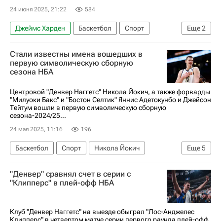
24 июня 2025, 21:22
584
Джеймс Харден
Баскетбол
Спорт
Еще
2
Лос-Анджелес Клипперс
НБА
Стали известны имена вошедших в
первую символическую сборную
сезона НБА
Центровой "Денвер Наггетс" Никола Йокич, а также форварды
"Милуоки Бакс" и "Бостон Селтик" Яннис Адетокунбо и Джейсон
Тейтум вошли в первую символическую сборную
сезона-2024/25...
24 мая 2025, 11:16
196
Баскетбол
Спорт
Никола Йокич
Еще
5
Яннис Адетокунбо
Джейсон Тейтум
"Денвер" сравнял счет в серии с
Кливленд Кавальерс
Оклахома-Сити Тандер
"Клипперс" в плей-офф НБА
Нью-Йорк Никс
Клуб "Денвер Наггетс" на выезде обыграл "Лос-Анджелес
Клипперс" в четвертом матче серии первого раунда плей-офф