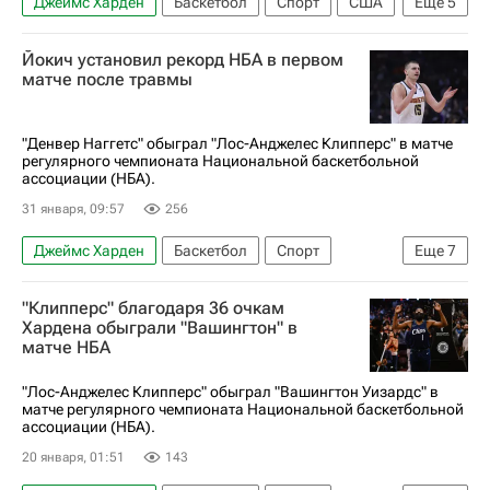
Джеймс Харден
Баскетбол
Спорт
США
Еще
5
Кливленд
Кливленд Кавальерс
Йокич установил рекорд НБА в первом
Лос-Анджелес Клипперс
матче после травмы
Оклахома-Сити Тандер
НБА
"Денвер Наггетс" обыграл "Лос-Анджелес Клипперс" в матче
регулярного чемпионата Национальной баскетбольной
ассоциации (НБА).
31 января, 09:57
256
Джеймс Харден
Баскетбол
Спорт
Еще
7
Денвер
Никола Йокич
Лука Дончич
"Клипперс" благодаря 36 очкам
Лос-Анджелес Клипперс
Денвер Наггетс
Хардена обыграли "Вашингтон" в
матче НБА
Майами Хит
НБА
"Лос-Анджелес Клипперс" обыграл "Вашингтон Уизардс" в
матче регулярного чемпионата Национальной баскетбольной
ассоциации (НБА).
20 января, 01:51
143