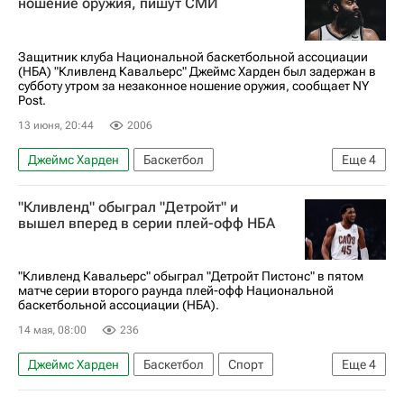
ношение оружия, пишут СМИ
Защитник клуба Национальной баскетбольной ассоциации
(НБА) "Кливленд Кавальерс" Джеймс Харден был задержан в
субботу утром за незаконное ношение оружия, сообщает NY
Post.
13 июня, 20:44
2006
Джеймс Харден
Баскетбол
Еще
4
Кливленд Кавальерс
Оклахома-Сити Тандер
"Кливленд" обыграл "Детройт" и
Хьюстон Рокетс
НБА
вышел вперед в серии плей-офф НБА
"Кливленд Кавальерс" обыграл "Детройт Пистонс" в пятом
матче серии второго раунда плей-офф Национальной
баскетбольной ассоциации (НБА).
14 мая, 08:00
236
Джеймс Харден
Баскетбол
Спорт
Еще
4
Кейд Каннингем
Джарретт Аллен