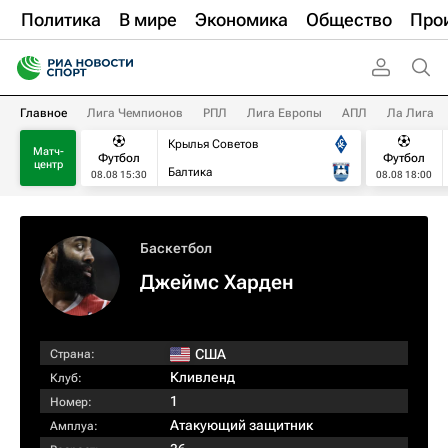
Политика
В мире
Экономика
Общество
Про
Главное
Лига Чемпионов
РПЛ
Лига Европы
АПЛ
Ла Лига
Крылья Советов
Матч-
Футбол
Футбол
центр
Балтика
08.08 15:30
08.08 18:00
Баскетбол
Джеймс Харден
США
Страна:
Кливленд
Клуб:
1
Номер:
Атакующий защитник
Амплуа: