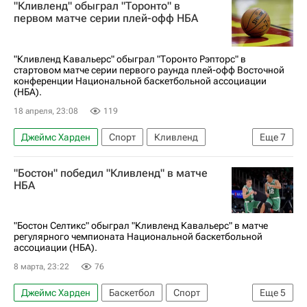
"Кливленд" обыграл "Торонто" в
Кливленд Кавальерс
Детройт Пистонс
первом матче серии плей-офф НБА
"Кливленд Кавальерс" обыграл "Торонто Рэпторс" в
стартовом матче серии первого раунда плей-офф Восточной
конференции Национальной баскетбольной ассоциации
(НБА).
18 апреля, 23:08
119
Джеймс Харден
Спорт
Кливленд
Еще
7
Ларри Берд
Ар Джей Барретт
"Бостон" победил "Кливленд" в матче
Донован Митчелл
Торонто Рэпторс
НБА
Кливленд Кавальерс
Торонто
Баскетбол
"Бостон Селтикс" обыграл "Кливленд Кавальерс" в матче
регулярного чемпионата Национальной баскетбольной
ассоциации (НБА).
8 марта, 23:22
76
Джеймс Харден
Баскетбол
Спорт
Еще
5