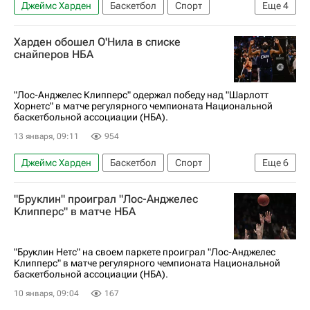
Джеймс Харден
Баскетбол
Спорт
Еще
4
Лос-Анджелес Клипперс
Вашингтон Уизардс
Харден обошел О'Нила в списке
Оклахома-Сити Тандер
НБА
снайперов НБА
"Лос-Анджелес Клипперс" одержал победу над "Шарлотт
Хорнетс" в матче регулярного чемпионата Национальной
баскетбольной ассоциации (НБА).
13 января, 09:11
954
Джеймс Харден
Баскетбол
Спорт
Еще
6
Лос-Анджелес
Егор Демин
Шакил О'Нил
"Бруклин" проиграл "Лос-Анджелес
Лос-Анджелес Клипперс
Шарлотт Хорнетс
Клипперс" в матче НБА
НБА
"Бруклин Нетс" на своем паркете проиграл "Лос-Анджелес
Клипперс" в матче регулярного чемпионата Национальной
баскетбольной ассоциации (НБА).
10 января, 09:04
167