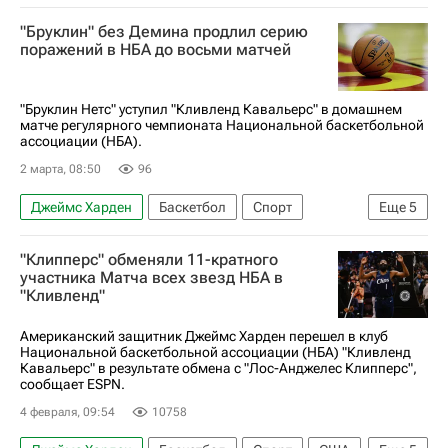
Кливленд
Джейлен Браун
"Бруклин" без Демина продлил серию
Кливленд Кавальерс
Донован Митчелл
поражений в НБА до восьми матчей
Бостон Селтикс
"Бруклин Нетс" уступил "Кливленд Кавальерс" в домашнем
матче регулярного чемпионата Национальной баскетбольной
ассоциации (НБА).
2 марта, 08:50
96
Джеймс Харден
Баскетбол
Спорт
Еще
5
Егор Демин
Майкл Портер
"Клипперс" обменяли 11-кратного
Кливленд Кавальерс
Бруклин Нетс
участника Матча всех звезд НБА в
"Кливленд"
Лос-Анджелес Лейкерс
Американский защитник Джеймс Харден перешел в клуб
Национальной баскетбольной ассоциации (НБА) "Кливленд
Кавальерс" в результате обмена с "Лос-Анджелес Клипперс",
сообщает ESPN.
4 февраля, 09:54
10758