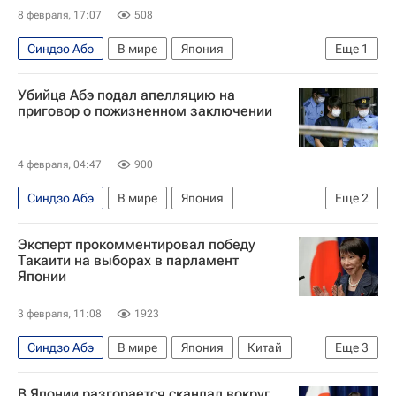
8 февраля, 17:07
508
Синдзо Абэ
В мире
Япония
Еще
1
Санаэ Такаити
Убийца Абэ подал апелляцию на
приговор о пожизненном заключении
4 февраля, 04:47
900
Синдзо Абэ
В мире
Япония
Еще
2
Нара (город)
Осака (город)
Эксперт прокомментировал победу
Такаити на выборах в парламент
Японии
3 февраля, 11:08
1923
Синдзо Абэ
В мире
Япония
Китай
Еще
3
Европа
Санаэ Такаити
Кадзухико Того
В Японии разгорается скандал вокруг