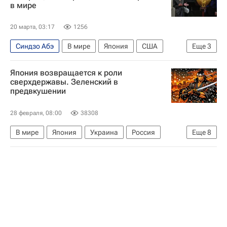
в мире
20 марта, 03:17
1256
Синдзо Абэ
В мире
Япония
США
Еще
3
Токио
Санаэ Такаити
Дональд Трамп
Япония возвращается к роли
сверхдержавы. Зеленский в
предвкушении
28 февраля, 08:00
38308
В мире
Япония
Украина
Россия
Еще
8
Санаэ Такаити
Владимир Зеленский
Центральное разведывательное управление (ЦРУ)
Дональд Трамп
Талибан
Вооруженные силы Украины
Мирный план США по Украине
Аналитика