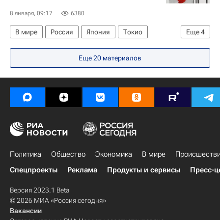
8 января, 09:17
6380
В мире
Россия
Япония
Токио
Еще
4
Мунэо Судзуки
Минору Кихара
Еще
20
материалов
Константин Косачев
Совет Федерации РФ
Политика
Общество
Экономика
В мире
Происшеств
Спецпроекты
Реклама
Продукты и сервисы
Пресс-ц
Версия 2023.1 Beta
© 2026 МИА «Россия сегодня»
Вакансии