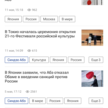
11 мая, 15:18
962
Япония
Россия
Москва
В мире
В Токио началась церемония открытия
21-го Фестиваля российской культуры
11 мая, 14:09
615
Синдзо Абэ
Культура
Япония
Россия
Еще
3
Михаил Швыдкой
Петр Чайковский
Токио
В Японии заявили, что Абэ отказал
Обаме в введении санкций против
России
5 мая, 17:12
2561
Синдзо Абэ
В мире
Россия
Япония
Еще
3