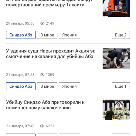
пожертвований премьеру Такаити
29 января, 05:30
2149
Синдзо Абэ
В мире
Япония
Еще
2
Осака (город)
Санаэ Такаити
У здания суда Нары проходит Акция за
смягчение наказания для убийцы Абэ
21 января, 07:58
1359
Синдзо Абэ
В мире
Япония
Еще
1
Нара (город)
Убийцу Синдзо Абэ приговорили к
пожизненному заключению
21 января, 07:40
6221