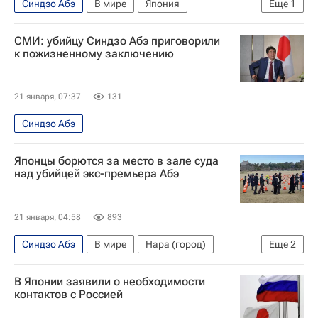
Синдзо Абэ
В мире
Япония
Еще
1
Нара (город)
СМИ: убийцу Синдзо Абэ приговорили
к пожизненному заключению
21 января, 07:37
131
Синдзо Абэ
Японцы борются за место в зале суда
над убийцей экс-премьера Абэ
21 января, 04:58
893
Синдзо Абэ
В мире
Нара (город)
Еще
2
Киото (префектура)
Япония
В Японии заявили о необходимости
контактов с Россией