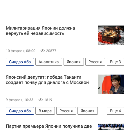
Милитаризация Японии должна
вернуть ей независимость
10 февраля, 08:00
20877
Синдзо Абэ
Аналитика
Япония
Россия
Еще
3
США
Санаэ Такаити
Дональд Трамп
Японский депутат: победа Такаити
создает почву для диалога с Москвой
9 февраля, 10:33
1819
Синдзо Абэ
В мире
Россия
Япония
Еще
4
Москва
Мунэо Судзуки
Партия премьера Японии получила две
Константин Косачев
Совет Федерации РФ