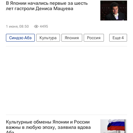
В Японии начались первые за шесть
лет гастроли Дениса Мацуева
1 июня, 08:50
4495
Синдзо Абэ
Культура
Япония
Россия
Еще
4
Италия
Денис Мацуев
Михаил Швыдкой
Федеральное агентство по делам Содружества Независимых Государств, соотечественников, проживающих за рубежом, и по международному гуманитарному сотрудничеству (Россотрудничество)
Культурные обмены Японии и России
важны в любую эпоху, заявила вдова
Абэ