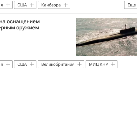
ия
США
Канберра
Еще
ош Шефчович
Еврокомиссия
Politico
ена оснащением
дерным оружием
ия
США
Великобритания
МИД КНР