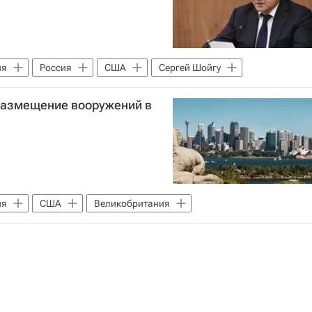
ия
Россия
США
Сергей Шойгу
размещение вооружений в
ия
США
Великобритания