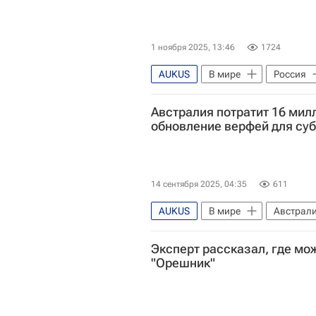
1 ноября 2025, 13:46
1724
AUKUS
В мире
Россия
Австралия потратит 16 мил
обновление верфей для су
14 сентября 2025, 04:35
611
AUKUS
В мире
Австрал
Энтони Альбанезе
Содруже
Эксперт рассказал, где мо
"Орешник"