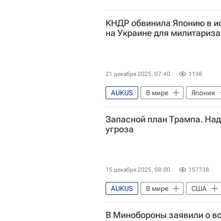
КНДР обвинила Японию в и
на Украине для милитариз
21 декабря 2025, 07:40
1198
AUKUS
В мире
Япония
Мария Захарова
Запасной план Трампа. Над
угроза
15 декабря 2025, 08:00
157738
AUKUS
В мире
США
Марко Рубио
Олег Савелье
В Минобороны заявили о в