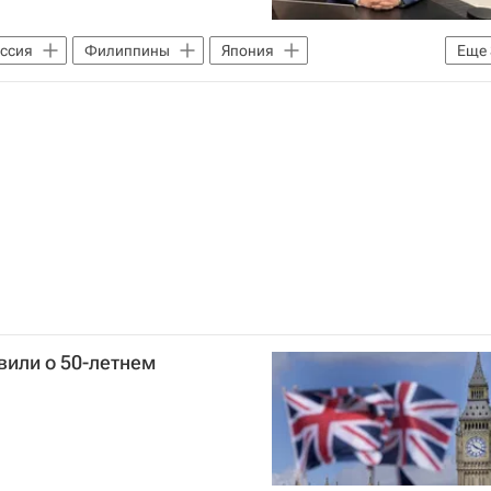
ссия
Филиппины
Япония
Еще
 Песков
НАТО
вили о 50-летнем