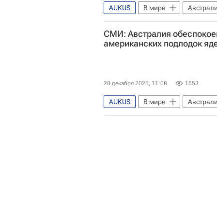
AUKUS
В мире
Австрал
Урсула фон дер Ляйен
Мар
СМИ: Австралия обеспоко
американских подлодок я
28 декабря 2025, 11:08
1553
AUKUS
В мире
Австрал