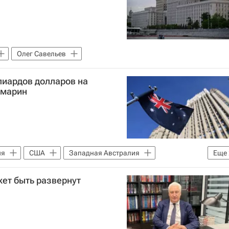
Олег Савельев
лиардов долларов на
бмарин
ия
США
Западная Австралия
Еще
ство
жет быть развернут