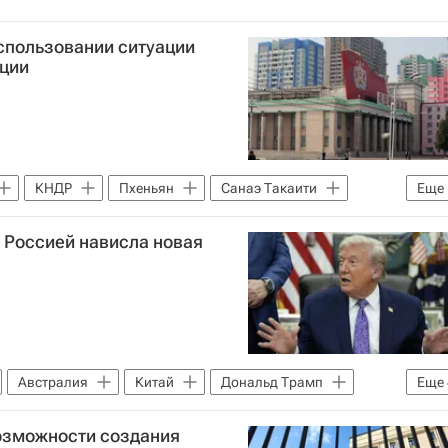
спользовании ситуации
ации
КНДР
Пхеньян
Санаэ Такаити
Еще
 Россией нависла новая
Австралия
Китай
Дональд Трамп
Еще
в
НАТО
Министерство обороны США
озможности создания